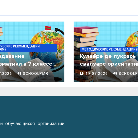
ЧЕСКИЕ РЕКОМЕНДАЦИИ
ЯМ)
МЕТОДИЧЕСКИЕ РЕКОМЕНДАЦИИ (
одавание
Кулеӂере де лукрэрь
матики в 7 классе:
евалуаре ориентати
дическое пособие
лимба молдовеняск
7.2026
SCHOOLPMR
17.07.2026
SCHOOL
пентру елевий клас
примаре але
организациилор де
ынвэцэмынт ӂенерал
 и обучающихся организаций