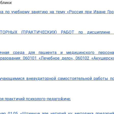
блики:
ка по учебному занятию на тему «Россия при Иване Гр
ТОРНЫХ (ПРАКТИЧЕСКИХ) РАБОТ по дисциплине 
ичная среда для пациента и медицинского персона
разования: 060101 «Лечебное дело», 060102 «Акушерско
учающимися внеаудиторной самостоятельной работы по
ря практичий психолого-педагоӂиче
;
ар 01.05 «Штиинце але натурий ку методика предэрий»