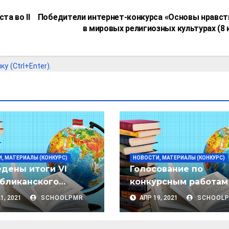
та во II
Победители интернет-конкурса «Основы нравст
в мировых религиозных культурах (8 
 (Ctrl+Enter).
, МАТЕРИАЛЫ (КОНКУРС)
НОВОСТИ, МАТЕРИАЛЫ (КОНКУРС)
дены итоги VI
Голосование по
бликанского
конкурсным работам 
нет-конкурса на
Республиканского
1, 2021
SCHOOLPMR
АПР 19, 2021
SCHOOL
ую методическую
интернет-конкурса
ботку среди
«Лучшая методичес