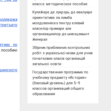
классе: методическое пособие
Кулеӂере де лукрэрь де евалуаре
ориентативе ла лимба
колледжа
молдовеняскэ пентру елевий
 третьего
класелор примаре але
организациилор де ынвэцэмынт
ӂенерал
ятиях по
Збірник приблизних контрольних
 пособию
робіт з української мови для учнів
початкових класів організацій
загальної освіти
ицинского
Государственная программа по
учебному предмету «История»
(базовый уровень) для 5–9
классов организаций общего
образования