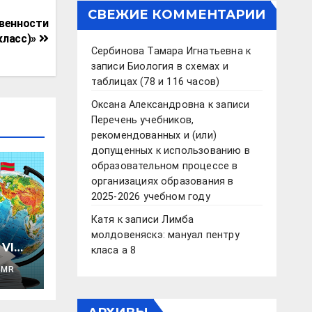
СВЕЖИЕ КОММЕНТАРИИ
венности
класс)»
Сербинова Тамара Игнатьевна
к
записи
Биология в схемах и
таблицах (78 и 116 часов)
Оксана Александровна
к записи
Перечень учебников,
рекомендованных и (или)
допущенных к использованию в
образовательном процессе в
организациях образования в
2025-2026 учебном году
Катя
к записи
Лимба
молдовеняскэ: мануал пентру
VI
класа а 8
PMR
кая