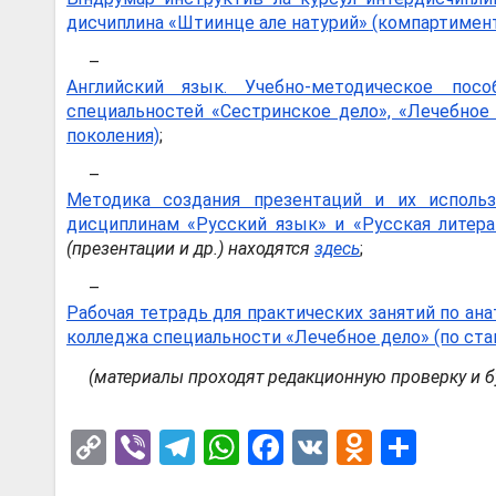
дисчиплина «Штиинце але натурий» (компартимен
–
Английский язык. Учебно-методическое пос
специальностей «Сестринское дело», «Лечебное
поколения)
;
–
Методика создания презентаций и их исполь
дисциплинам «Русский язык» и «Русская литер
(презентации и др.) находятся
здесь
;
–
Рабочая тетрадь для практических занятий по ан
колледжа специальности «Лечебное дело» (по стан
(материалы проходят редакционную проверку и б
C
Vi
T
W
F
V
O
О
o
b
el
h
a
K
d
т