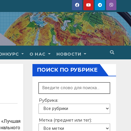
ОНКУРС
О НАС
НОВОСТИ
ПОИСК ПО РУБРИКЕ
Рубрика:
Метка (предмет или тег):
 «Лучшая
онального