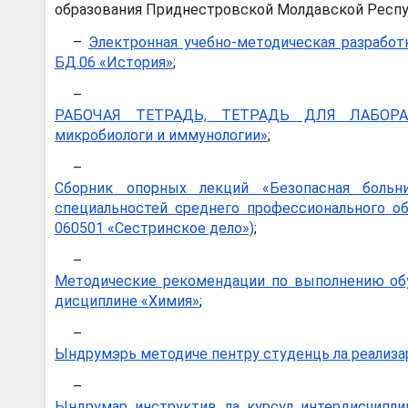
образования Приднестровской Молдавской Респу
–
Электронная учебно-методическая разработ
БД.06 «История»
;
–
РАБОЧАЯ ТЕТРАДЬ, ТЕТРАДЬ ДЛЯ ЛАБОРА
микробиологи и иммунологии»
;
–
Сборник опорных лекций «Безопасная больн
специальностей среднего профессионального об
060501 «Сестринское дело»)
;
–
Методические рекомендации по выполнению об
дисциплине «Химия»
;
–
Ындрумэрь методиче пентру студенць ла реализа
–
Ындрумар инструктив ла курсул интердисчиплин