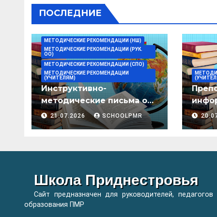
ПОСЛЕДНИЕ
МЕТОДИЧЕСКИЕ РЕКОМЕНДАЦИИ (НШ)
МЕТОДИЧЕСКИЕ РЕКОМЕНДАЦИИ (РУК.
ОО)
МЕТОДИЧЕСКИЕ РЕКОМЕНДАЦИИ (СПО)
МЕТОДИЧЕСКИЕ РЕКОМЕНДАЦИИ
МЕТОДИ
(УЧИТЕЛЯМ)
(УЧИТЕЛ
Инструктивно-
Преп
методические письма о
инфор
преподавании учебных
мето
21.07.2026
SCHOOLPMR
20.0
предметов/дисциплин в
организациях
образования ПМР на
2026/27 уч. год
Школа Приднестровья
Сайт предназначен для руководителей, педагогов
образования ПМР