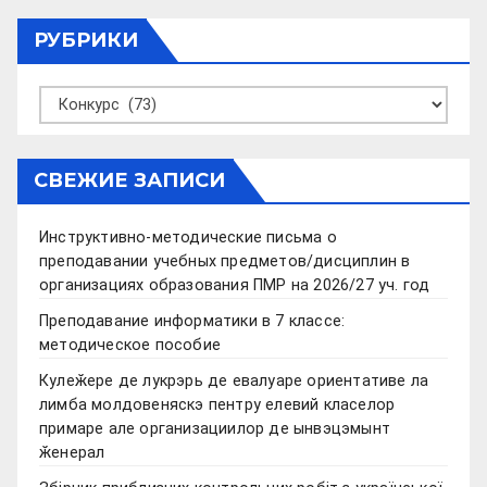
РУБРИКИ
Рубрики
СВЕЖИЕ ЗАПИСИ
Инструктивно-методические письма о
преподавании учебных предметов/дисциплин в
организациях образования ПМР на 2026/27 уч. год
Преподавание информатики в 7 классе:
методическое пособие
Кулеӂере де лукрэрь де евалуаре ориентативе ла
лимба молдовеняскэ пентру елевий класелор
примаре але организациилор де ынвэцэмынт
ӂенерал