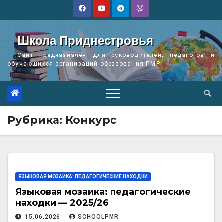
Перейти
к
содержимому
Школа Приднестровья
Сайт предназначен для руководителей, педагогов и
обучающихся организаций образования ПМР
Рубрика:
Конкурс
ЯЗЫКОВАЯ МОЗАИКА: ПЕДАГОГИЧЕСКИЕ НАХОДКИ
Языковая мозаика: педагогические
находки — 2025/26
15.06.2026
SCHOOLPMR