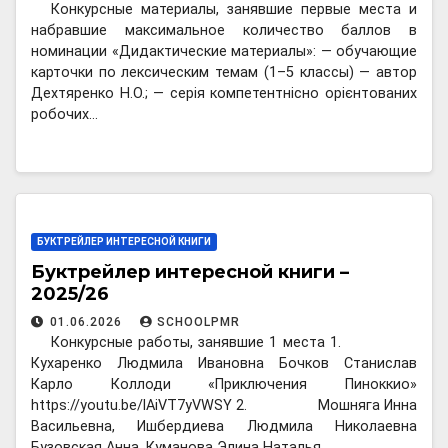
Конкурсные материалы, занявшие первые места и
набравшие максимальное количество баллов в
номинации «Дидактические материалы»: — обучающие
карточки по лексическим темам (1–5 классы) — автор
Дехтяренко Н.О.; — серія компетентнісно орієнтованих
робочих…
БУКТРЕЙЛЕР ИНТЕРЕСНОЙ КНИГИ
Буктрейлер интересной книги –
2025/26
01.06.2026
SCHOOLPMR
Конкурсные работы, занявшие 1 места 1.
Кухаренко Людмила Ивановна Бочков Станислав
Карло Коллоди «Приключения Пиноккио»
https://youtu.be/lAiVT7yVWSY 2. Мошняга Инна
Васильевна, Ишбердиева Людмила Николаевна
Бузовская Анна, Куманова Элина Наталья…