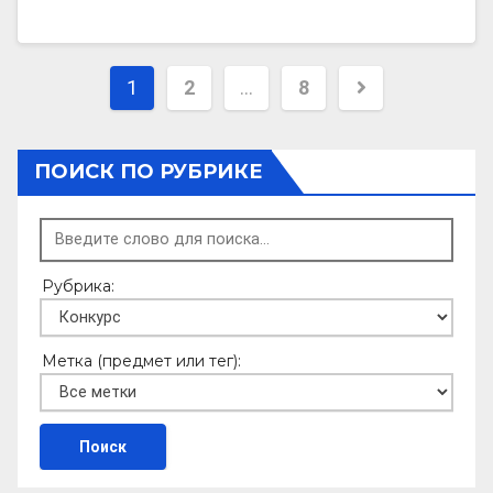
Пагинация
1
2
…
8
записей
ПОИСК ПО РУБРИКЕ
Рубрика:
Метка (предмет или тег):