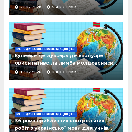
20.07.2026
SCHOOLPMR
МЕТОДИЧЕСКИЕ РЕКОМЕНДАЦИИ (НШ)
Кулеӂере де лукрэрь де евалуаре
ориентативе ла лимба молдовеняскэ
пентру елевий класелор примаре але
17.07.2026
SCHOOLPMR
организациилор де ынвэцэмынт
ӂенерал
МЕТОДИЧЕСКИЕ РЕКОМЕНДАЦИИ (НШ)
Збірник приблизних контрольних
робіт з української мови для учнів