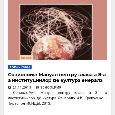
8 КЛАСС (МЛД.)
Сочиолоӂия: Мануал пентру класа а 8-а
а институциилор де културэ ӂенералэ
21.11.2013
SCHOOLPMR
Сочиолоӂия: Мануал пентру класа а 8-а а
институциилор де културэ ӂенералэ. А.И. Кравченко. -
Тираспол: ИСНДЫ, 2013.