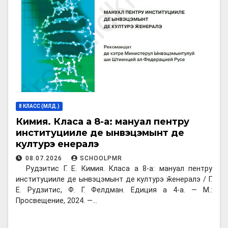
8 КЛАСС (МЛД.)
Кимия. Класа а 8-а: мануал пентру
институцииле де ынвэцэмынт де
културэ ӂенералэ
08.07.2026
SCHOOLPMR
Рудзитис Г. Е. Кимия. Класа а 8-а: мануал пентру
институцииле де ынвэцэмынт де културэ ӂенералэ / Г.
Е. Рудзитис, Ф. Г. Фелдман. Едиция а 4-а. — М.:
Просвещение, 2024. —…