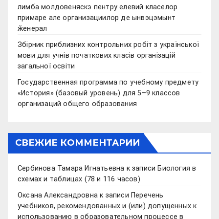
лимба молдовеняскэ пентру елевий класелор
примаре але организациилор де ынвэцэмынт
ӂенерал
Збірник приблизних контрольних робіт з української
мови для учнів початкових класів організацій
загальної освіти
Государственная программа по учебному предмету
«История» (базовый уровень) для 5–9 классов
организаций общего образования
СВЕЖИЕ КОММЕНТАРИИ
Сербинова Тамара Игнатьевна
к записи
Биология в
схемах и таблицах (78 и 116 часов)
Оксана Александровна
к записи
Перечень
учебников, рекомендованных и (или) допущенных к
использованию в образовательном процессе в