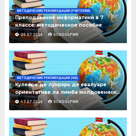
МЕТОДИЧЕСКИЕ РЕКОМЕНДАЦИИ (УЧИТЕЛЯМ)
Преподавание информатики в 7
классе: методическое пособие
20.07.2026
SCHOOLPMR
МЕТОДИЧЕСКИЕ РЕКОМЕНДАЦИИ (НШ)
Кулеӂере де лукрэрь де евалуаре
ориентативе ла лимба молдовеняскэ
пентру елевий класелор примаре але
17.07.2026
SCHOOLPMR
организациилор де ынвэцэмынт
ӂенерал