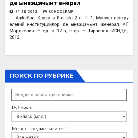
де ынвэцэмынт ӂенерал
31.10.2013
SCHOOLPMR
Алӂебра. Класа а 8-а. Ын 2 п. П. 1. Мануал пентру
елевий институциилор де ынвэцэмынт ӂенерал. А.Г.
Мордкович. – ед. а 12-а, стер. – Тираспол: ИСНДЫ,
2012.
ПОИСК ПО РУБРИКЕ
Рубрика:
Метка (предмет или тег):