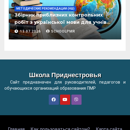
МЕТОДИЧЕСКИЕ РЕКОМЕНДАЦИИ (НШ)
Збірник приблизних контрольних
робіт з української мови для учнів
початкових класів організацій
13.07.2026
SCHOOLPMR
загальної освіти
Школа Приднестровья
Сайт предназначен для руководителей, педагогов и
обучающихся организаций образования ПМР
Главная
Как пользоваться сайтом?
Карта сайта