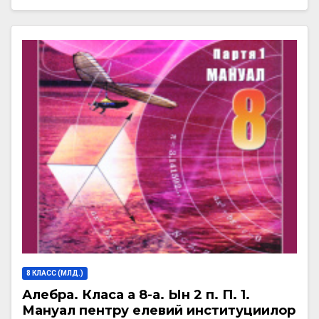
8 КЛАСС (МЛД.)
Алӂебра. Класа а 8-а. Ын 2 п. П. 1.
Мануал пентру елевий институциилор