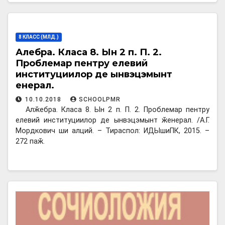
8 КЛАСС (МЛД.)
Алӂебра. Класа 8. Ын 2 п. П. 2.
Проблемар пентру елевий
институциилор де ынвэцэмынт
ӂенерал.
10.10.2018
SCHOOLPMR
Алӂебра. Класа 8. Ын 2 п. П. 2. Проблемар пентру
елевий институциилор де ынвэцэмынт ӂенерал. /А.Г.
Мордкович ши алций. – Тираспол: ИДЫшиПК, 2015. –
272 паӂ.