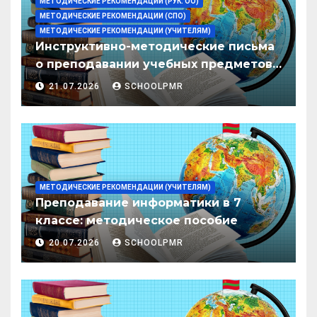
МЕТОДИЧЕСКИЕ РЕКОМЕНДАЦИИ (РУК. ОО)
МЕТОДИЧЕСКИЕ РЕКОМЕНДАЦИИ (СПО)
МЕТОДИЧЕСКИЕ РЕКОМЕНДАЦИИ (УЧИТЕЛЯМ)
Инструктивно-методические письма
о преподавании учебных предметов/
дисциплин в организациях
21.07.2026
SCHOOLPMR
образования ПМР на 2026/27 уч. год
МЕТОДИЧЕСКИЕ РЕКОМЕНДАЦИИ (УЧИТЕЛЯМ)
Преподавание информатики в 7
классе: методическое пособие
20.07.2026
SCHOOLPMR