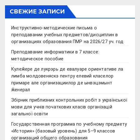
СВЕЖИЕ ЗАПИСИ
Инструктивно-методические письма о
преподавании учебных предметов/дисциплин в
организациях образования ПМР на 2026/27 уч. год
Преподавание информатики в 7 классе:
методическое пособие
Кулеӂере де лукрэрь де евалуаре ориентативе ла
лимба молдовеняскэ пентру елевий класелор
примаре але организациилор де ынвэцэмынт
ӂенерал
Збірник приблизних контрольних робіт з української
мови для учнів початкових класів організацій
загальної освіти
Государственная программа по учебному предмету
«История» (базовый уровень) для 5–9 классов
организаций общего образования