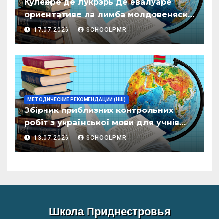
Кулеӂере де лукрэрь де евалуаре
ориентативе ла лимба молдовеняскэ
пентру елевий класелор примаре але
17.07.2026
SCHOOLPMR
организациилор де ынвэцэмынт
ӂенерал
МЕТОДИЧЕСКИЕ РЕКОМЕНДАЦИИ (НШ)
Збірник приблизних контрольних
робіт з української мови для учнів
початкових класів організацій
13.07.2026
SCHOOLPMR
загальної освіти
Школа Приднестровья