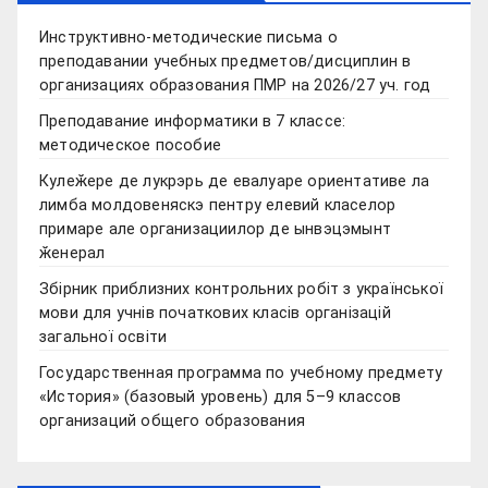
Инструктивно-методические письма о
преподавании учебных предметов/дисциплин в
организациях образования ПМР на 2026/27 уч. год
Преподавание информатики в 7 классе:
методическое пособие
Кулеӂере де лукрэрь де евалуаре ориентативе ла
лимба молдовеняскэ пентру елевий класелор
примаре але организациилор де ынвэцэмынт
ӂенерал
Збірник приблизних контрольних робіт з української
мови для учнів початкових класів організацій
загальної освіти
Государственная программа по учебному предмету
«История» (базовый уровень) для 5–9 классов
организаций общего образования