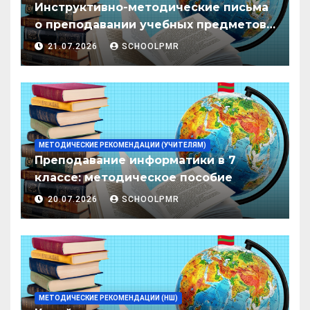
Инструктивно-методические письма
о преподавании учебных предметов/
дисциплин в организациях
21.07.2026
SCHOOLPMR
образования ПМР на 2026/27 уч. год
МЕТОДИЧЕСКИЕ РЕКОМЕНДАЦИИ (УЧИТЕЛЯМ)
Преподавание информатики в 7
классе: методическое пособие
20.07.2026
SCHOOLPMR
МЕТОДИЧЕСКИЕ РЕКОМЕНДАЦИИ (НШ)