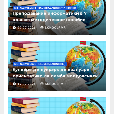
МЕТОДИЧЕСКИЕ РЕКОМЕНДАЦИИ (УЧИТЕЛЯМ)
Преподавание информатики в 7
классе: методическое пособие
20.07.2026
SCHOOLPMR
МЕТОДИЧЕСКИЕ РЕКОМЕНДАЦИИ (НШ)
Кулеӂере де лукрэрь де евалуаре
ориентативе ла лимба молдовеняскэ
пентру елевий класелор примаре але
17.07.2026
SCHOOLPMR
организациилор де ынвэцэмынт
ӂенерал