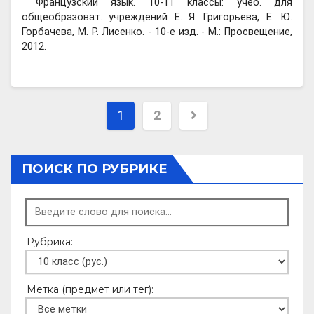
Французский язык. 10-11 классы: учеб. для
общеобразоват. учреждений Е. Я. Григорьева, Е. Ю.
Горбачева, М. Р. Лисенко. - 10-е изд. - М.: Просвещение,
2012.
Пагинация
1
2
записей
ПОИСК ПО РУБРИКЕ
Рубрика:
Метка (предмет или тег):