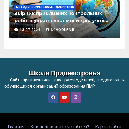
МЕТОДИЧЕСКИЕ РЕКОМЕНДАЦИИ (НШ)
Збірник приблизних контрольних
робіт з української мови для учнів
початкових класів організацій
13.07.2026
SCHOOLPMR
загальної освіти
Школа Приднестровья
Сайт предназначен для руководителей, педагогов и
обучающихся организаций образования ПМР
Главная
Как пользоваться сайтом?
Карта сайта