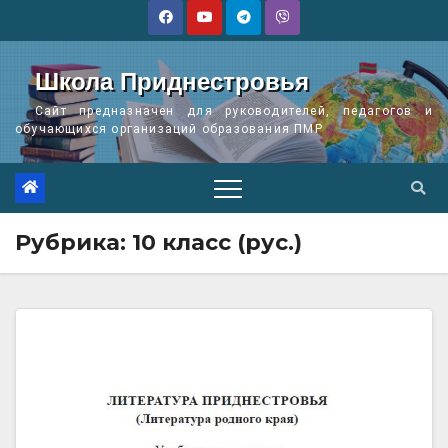
Перейти
к
содержимому
Школа Приднестровья
Сайт предназначен для руководителей, педагогов и
обучающихся организаций образования ПМР
Рубрика:
10 класс (рус.)