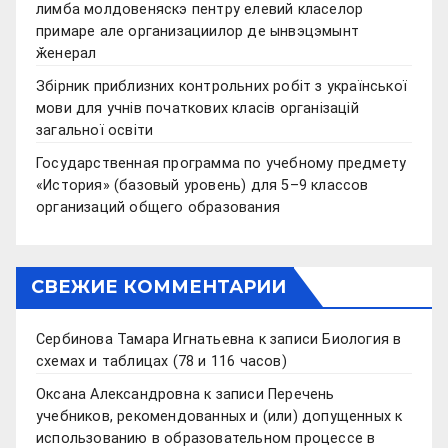
лимба молдовеняскэ пентру елевий класелор
примаре але организациилор де ынвэцэмынт
ӂенерал
Збірник приблизних контрольних робіт з української
мови для учнів початкових класів організацій
загальної освіти
Государственная программа по учебному предмету
«История» (базовый уровень) для 5–9 классов
организаций общего образования
СВЕЖИЕ КОММЕНТАРИИ
Сербинова Тамара Игнатьевна
к записи
Биология в
схемах и таблицах (78 и 116 часов)
Оксана Александровна
к записи
Перечень
учебников, рекомендованных и (или) допущенных к
использованию в образовательном процессе в