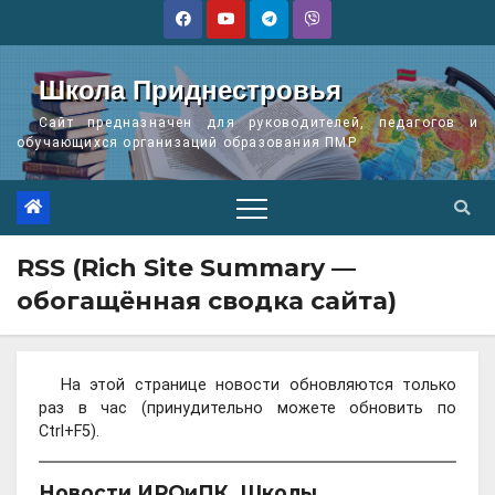
Перейти
к
содержимому
Школа Приднестровья
Сайт предназначен для руководителей, педагогов и
обучающихся организаций образования ПМР
RSS (Rich Site Summary —
обогащённая сводка сайта)
На этой странице новости обновляются только
раз в час (принудительно можете обновить по
Ctrl+F5).
Новости ИРОиПК, Школы