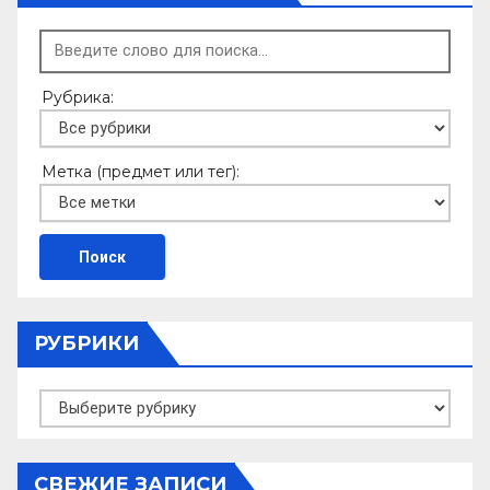
ni
т
ki
ь
Рубрика:
Метка (предмет или тег):
РУБРИКИ
Рубрики
СВЕЖИЕ ЗАПИСИ