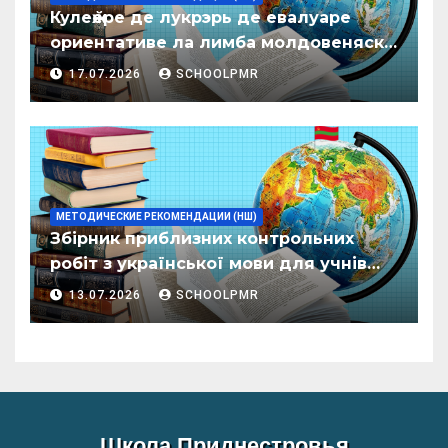
Кулеӂере де лукрэрь де евалуаре
ориентативе ла лимба молдовеняскэ
пентру елевий класелор примаре але
17.07.2026
SCHOOLPMR
организациилор де ынвэцэмынт
ӂенерал
МЕТОДИЧЕСКИЕ РЕКОМЕНДАЦИИ (НШ)
Збірник приблизних контрольних
робіт з української мови для учнів
початкових класів організацій
13.07.2026
SCHOOLPMR
загальної освіти
Школа Приднестровья