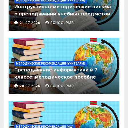
МЕТОДИЧЕСКИЕ РЕКОМЕНДАЦИИ (УЧИТЕЛЯМ)
Инструктивно-методические письма
о преподавании учебных предметов/
дисциплин в организациях
21.07.2026
SCHOOLPMR
образования ПМР на 2026/27 уч. год
МЕТОДИЧЕСКИЕ РЕКОМЕНДАЦИИ (УЧИТЕЛЯМ)
Преподавание информатики в 7
классе: методическое пособие
20.07.2026
SCHOOLPMR
МЕТОДИЧЕСКИЕ РЕКОМЕНДАЦИИ (НШ)