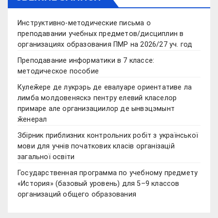
Инструктивно-методические письма о
преподавании учебных предметов/дисциплин в
организациях образования ПМР на 2026/27 уч. год
Преподавание информатики в 7 классе:
методическое пособие
Кулеӂере де лукрэрь де евалуаре ориентативе ла
лимба молдовеняскэ пентру елевий класелор
примаре але организациилор де ынвэцэмынт
ӂенерал
Збірник приблизних контрольних робіт з української
мови для учнів початкових класів організацій
загальної освіти
Государственная программа по учебному предмету
«История» (базовый уровень) для 5–9 классов
организаций общего образования