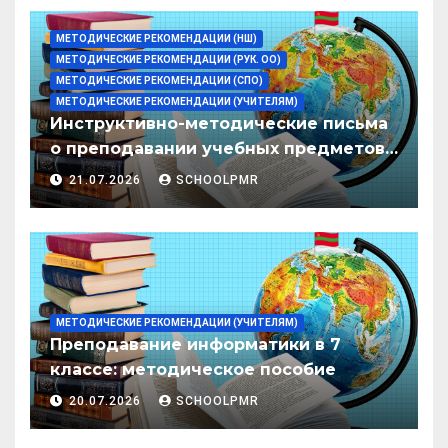
МЕТОДИЧЕСКИЕ РЕКОМЕНДАЦИИ (НШ)
МЕТОДИЧЕСКИЕ РЕКОМЕНДАЦИИ (РУК. ОО)
МЕТОДИЧЕСКИЕ РЕКОМЕНДАЦИИ (СПО)
МЕТОДИЧЕСКИЕ РЕКОМЕНДАЦИИ (УЧИТЕЛЯМ)
Инструктивно-методические письма
о преподавании учебных предметов/
дисциплин в организациях
21.07.2026
SCHOOLPMR
образования ПМР на 2026/27 уч. год
МЕТОДИЧЕСКИЕ РЕКОМЕНДАЦИИ (УЧИТЕЛЯМ)
Преподавание информатики в 7
классе: методическое пособие
20.07.2026
SCHOOLPMR