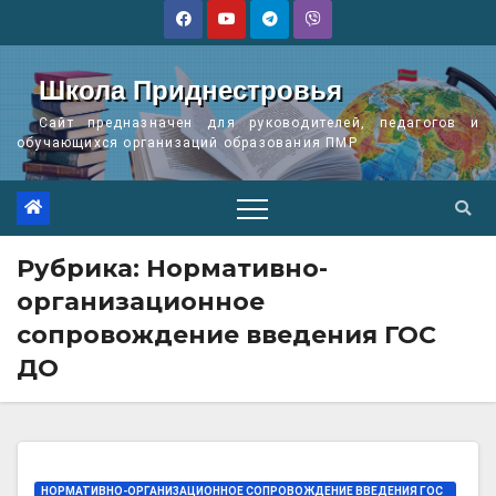
Перейти
к
содержимому
Школа Приднестровья
Сайт предназначен для руководителей, педагогов и
обучающихся организаций образования ПМР
Рубрика:
Нормативно-
организационное
сопровождение введения ГОС
ДО
НОРМАТИВНО-ОРГАНИЗАЦИОННОЕ СОПРОВОЖДЕНИЕ ВВЕДЕНИЯ ГОС