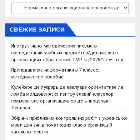
Рубрики
СВЕЖИЕ ЗАПИСИ
Инструктивно-методические письма о
преподавании учебных предметов/дисциплин в
организациях образования ПМР на 2026/27 уч. год
Преподавание информатики в 7 классе:
методическое пособие
Кулеӂере де лукрэрь де евалуаре ориентативе ла
лимба молдовеняскэ пентру елевий класелор
примаре але организациилор де ынвэцэмынт
ӂенерал
Збірник приблизних контрольних робіт з української
мови для учнів початкових класів організацій
загальної освіти