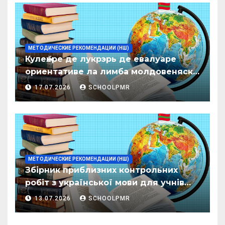
МЕТОДИЧЕСКИЕ РЕКОМЕНДАЦИИ (НШ)
Кулеӂере де лукрэрь де евалуаре
ориентативе ла лимба молдовеняскэ
пентру елевий класелор примаре але
17.07.2026
SCHOOLPMR
организациилор де ынвэцэмынт
ӂенерал
МЕТОДИЧЕСКИЕ РЕКОМЕНДАЦИИ (НШ)
Збірник приблизних контрольних
робіт з української мови для учнів
початкових класів організацій
13.07.2026
SCHOOLPMR
загальної освіти