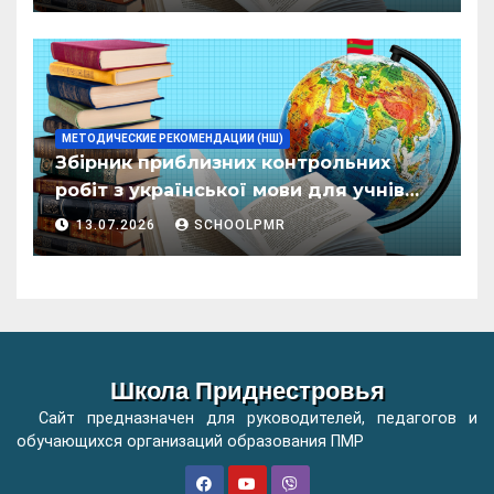
организациилор де ынвэцэмынт
ӂенерал
МЕТОДИЧЕСКИЕ РЕКОМЕНДАЦИИ (НШ)
Збірник приблизних контрольних
робіт з української мови для учнів
початкових класів організацій
13.07.2026
SCHOOLPMR
загальної освіти
Школа Приднестровья
Сайт предназначен для руководителей, педагогов и
обучающихся организаций образования ПМР