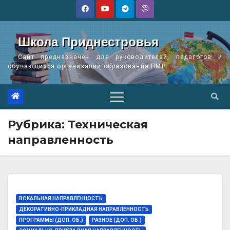
Перейти
к
содержимому
Школа Приднестровья
Сайт предназначен для руководителей, педагогов и
обучающихся организаций образования ПМР
Рубрика:
Техническая
направленность
ВОКАЛЬНАЯ НАПРАВЛЕННОСТЬ
ДЕКОРАТИВНО-ПРИКЛАДНАЯ НАПРАВЛЕННОСТЬ
ПРОГРАММЫ (ДОП. ОБ.)
РАЗНОЕ (ДОП. ОБ.)