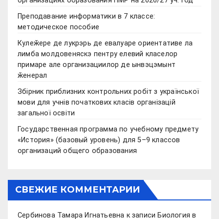
организациях образования ПМР на 2026/27 уч. год
Преподавание информатики в 7 классе:
методическое пособие
Кулеӂере де лукрэрь де евалуаре ориентативе ла
лимба молдовеняскэ пентру елевий класелор
примаре але организациилор де ынвэцэмынт
ӂенерал
Збірник приблизних контрольних робіт з української
мови для учнів початкових класів організацій
загальної освіти
Государственная программа по учебному предмету
«История» (базовый уровень) для 5–9 классов
организаций общего образования
СВЕЖИЕ КОММЕНТАРИИ
Сербинова Тамара Игнатьевна
к записи
Биология в