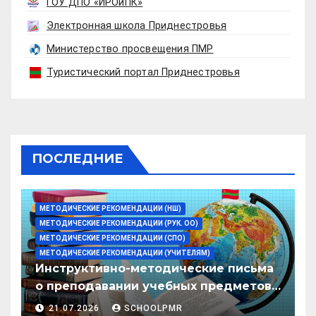
ГОУ ДПО «ИРОиПК»
Электронная школа Приднестровья
Министерство просвещения ПМР
Туристический портал Приднестровья
ПОСЛЕДНИЕ
МЕТОДИЧЕСКИЕ РЕКОМЕНДАЦИИ (НШ)
МЕТОДИЧЕСКИЕ РЕКОМЕНДАЦИИ (РУК. ОО)
МЕТОДИЧЕСКИЕ РЕКОМЕНДАЦИИ (СПО)
МЕТОДИЧЕСКИЕ РЕКОМЕНДАЦИИ (УЧИТЕЛЯМ)
Инструктивно-методические письма
о преподавании учебных предметов/
дисциплин в организациях
21.07.2026
SCHOOLPMR