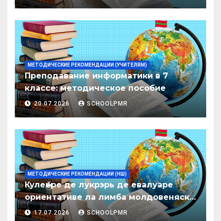
образования ПМР на 2026/27 уч. год
МЕТОДИЧЕСКИЕ РЕКОМЕНДАЦИИ (УЧИТЕЛЯМ)
Преподавание информатики в 7
классе: методическое пособие
20.07.2026
SCHOOLPMR
МЕТОДИЧЕСКИЕ РЕКОМЕНДАЦИИ (НШ)
Кулеӂере де лукрэрь де евалуаре
ориентативе ла лимба молдовеняскэ
пентру елевий класелор примаре але
17.07.2026
SCHOOLPMR