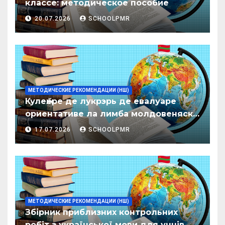
классе: методическое пособие
20.07.2026
SCHOOLPMR
МЕТОДИЧЕСКИЕ РЕКОМЕНДАЦИИ (НШ)
Кулеӂере де лукрэрь де евалуаре
ориентативе ла лимба молдовеняскэ
пентру елевий класелор примаре але
17.07.2026
SCHOOLPMR
организациилор де ынвэцэмынт
ӂенерал
МЕТОДИЧЕСКИЕ РЕКОМЕНДАЦИИ (НШ)
Збірник приблизних контрольних
робіт з української мови для учнів