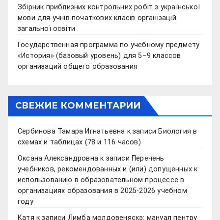
Збірник приблизних контрольних робіт з української
мови для учнів початкових класів організацій
загальної освіти
Государственная программа по учебному предмету
«История» (базовый уровень) для 5–9 классов
организаций общего образования
СВЕЖИЕ КОММЕНТАРИИ
Сербинова Тамара Игнатьевна
к записи
Биология в
схемах и таблицах (78 и 116 часов)
Оксана Александровна
к записи
Перечень
учебников, рекомендованных и (или) допущенных к
использованию в образовательном процессе в
организациях образования в 2025-2026 учебном
году
Катя
к записи
Лимба молдовеняскэ: мануал пентру