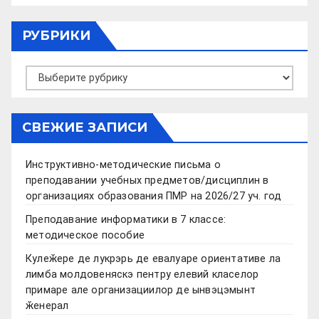
РУБРИКИ
Рубрики
СВЕЖИЕ ЗАПИСИ
Инструктивно-методические письма о
преподавании учебных предметов/дисциплин в
организациях образования ПМР на 2026/27 уч. год
Преподавание информатики в 7 классе:
методическое пособие
Кулеӂере де лукрэрь де евалуаре ориентативе ла
лимба молдовеняскэ пентру елевий класелор
примаре але организациилор де ынвэцэмынт
ӂенерал