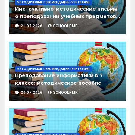
МЕТОДИЧЕСКИЕ РЕКОМЕНДАЦИИ (УЧИТЕЛЯМ)
Инструктивно-методические письма
о преподавании учебных предметов/
дисциплин в организациях
21.07.2026
SCHOOLPMR
образования ПМР на 2026/27 уч. год
МЕТОДИЧЕСКИЕ РЕКОМЕНДАЦИИ (УЧИТЕЛЯМ)
Преподавание информатики в 7
классе: методическое пособие
20.07.2026
SCHOOLPMR