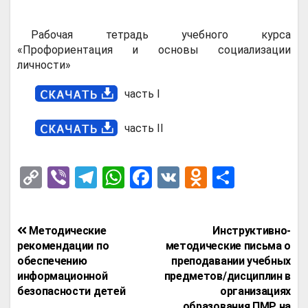
Рабочая тетрадь учебного курса
«Профориентация и основы социализации
личности»
часть I
часть II
C
Vi
T
W
F
V
O
О
o
b
el
h
a
K
d
т
py
er
e
at
ce
n
п
Навигация
Методические
Инструктивно-
Li
gr
s
b
o
р
по
рекомендации по
методические письма о
n
a
A
o
kl
а
обеспечению
преподавании учебных
записям
информационной
предметов/дисциплин в
k
m
p
o
a
в
безопасности детей
организациях
образования ПМР на