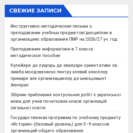
СВЕЖИЕ ЗАПИСИ
Инструктивно-методические письма о
преподавании учебных предметов/дисциплин в
организациях образования ПМР на 2026/27 уч. год
Преподавание информатики в 7 классе:
методическое пособие
Кулеӂере де лукрэрь де евалуаре ориентативе ла
лимба молдовеняскэ пентру елевий класелор
примаре але организациилор де ынвэцэмынт
ӂенерал
Збірник приблизних контрольних робіт з української
мови для учнів початкових класів організацій
загальної освіти
Государственная программа по учебному предмету
«История» (базовый уровень) для 5–9 классов
организаций общего образования