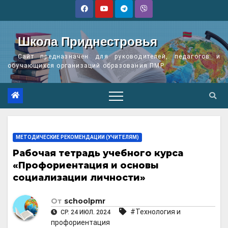
Перейти
к
содержимому
Школа Приднестровья
Сайт предназначен для руководителей, педагогов и
обучающихся организаций образования ПМР
МЕТОДИЧЕСКИЕ РЕКОМЕНДАЦИИ (УЧИТЕЛЯМ)
Рабочая тетрадь учебного курса
«Профориентация и основы
социализации личности»
От
schoolpmr
#Технология и
СР. 24 ИЮЛ. 2024
профориентация