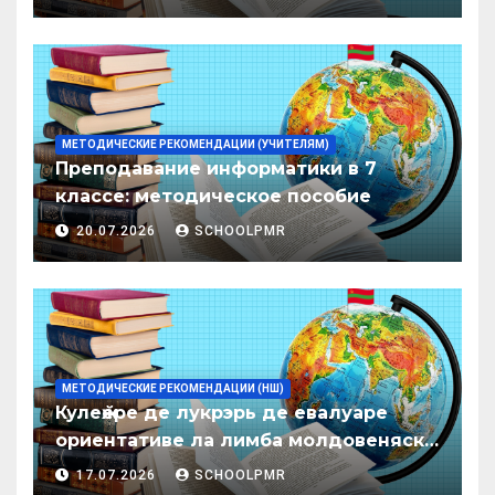
образования ПМР на 2026/27 уч. год
МЕТОДИЧЕСКИЕ РЕКОМЕНДАЦИИ (УЧИТЕЛЯМ)
Преподавание информатики в 7
классе: методическое пособие
20.07.2026
SCHOOLPMR
МЕТОДИЧЕСКИЕ РЕКОМЕНДАЦИИ (НШ)
Кулеӂере де лукрэрь де евалуаре
ориентативе ла лимба молдовеняскэ
пентру елевий класелор примаре але
17.07.2026
SCHOOLPMR