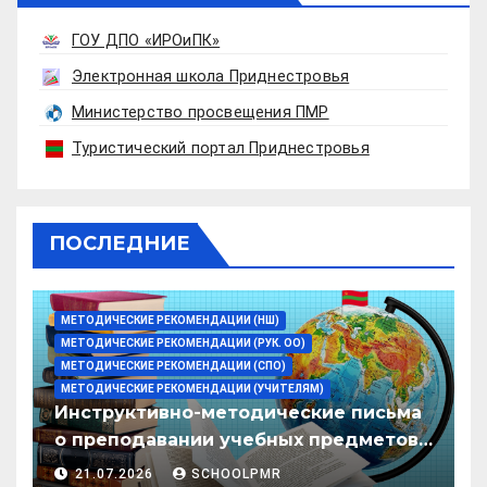
ГОУ ДПО «ИРОиПК»
Электронная школа Приднестровья
Министерство просвещения ПМР
Туристический портал Приднестровья
ПОСЛЕДНИЕ
МЕТОДИЧЕСКИЕ РЕКОМЕНДАЦИИ (НШ)
МЕТОДИЧЕСКИЕ РЕКОМЕНДАЦИИ (РУК. ОО)
МЕТОДИЧЕСКИЕ РЕКОМЕНДАЦИИ (СПО)
МЕТОДИЧЕСКИЕ РЕКОМЕНДАЦИИ (УЧИТЕЛЯМ)
Инструктивно-методические письма
о преподавании учебных предметов/
дисциплин в организациях
21.07.2026
SCHOOLPMR