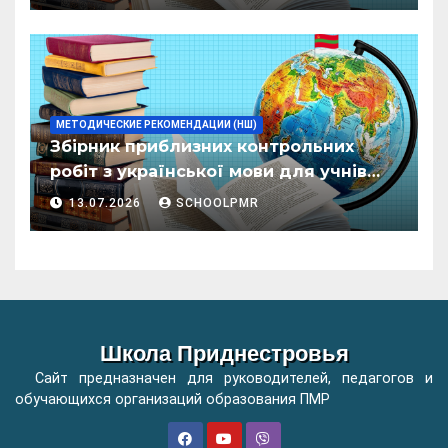
организациилор де ынвэцэмынт
ӂенерал
МЕТОДИЧЕСКИЕ РЕКОМЕНДАЦИИ (НШ)
Збірник приблизних контрольних
робіт з української мови для учнів
початкових класів організацій
13.07.2026
SCHOOLPMR
загальної освіти
Школа Приднестровья
Сайт предназначен для руководителей, педагогов и
обучающихся организаций образования ПМР