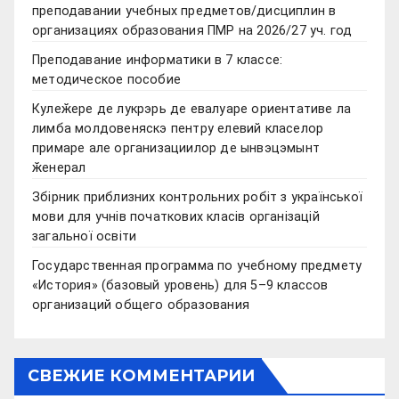
преподавании учебных предметов/дисциплин в
организациях образования ПМР на 2026/27 уч. год
Преподавание информатики в 7 классе:
методическое пособие
Кулеӂере де лукрэрь де евалуаре ориентативе ла
лимба молдовеняскэ пентру елевий класелор
примаре але организациилор де ынвэцэмынт
ӂенерал
Збірник приблизних контрольних робіт з української
мови для учнів початкових класів організацій
загальної освіти
Государственная программа по учебному предмету
«История» (базовый уровень) для 5–9 классов
организаций общего образования
СВЕЖИЕ КОММЕНТАРИИ