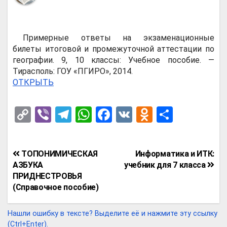
Примерные ответы на экзаменационные
билеты итоговой и промежуточной аттестации по
географии. 9, 10 классы: Учебное пособие. —
Тирасполь: ГОУ «ПГИРО», 2014.
ОТКРЫТЬ
C
Vi
T
W
F
V
O
О
o
b
el
h
a
K
d
т
py
er
e
at
ce
n
п
Навигация
ТОПОНИМИЧЕСКАЯ
Информатика и ИТК:
Li
gr
s
b
o
р
по
АЗБУКА
учебник для 7 класса
n
a
A
o
kl
а
ПРИДНЕСТРОВЬЯ
записям
(Справочное пособие)
k
m
p
o
a
в
p
k
ss
и
Нашли ошибку в тексте? Выделите её и нажмите эту ссылку
(Ctrl+Enter).