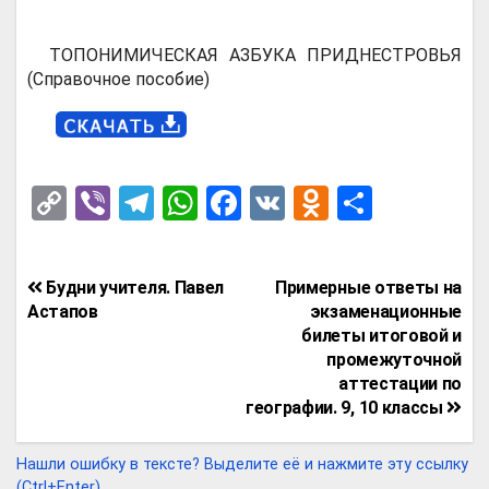
ТОПОНИМИЧЕСКАЯ АЗБУКА ПРИДНЕСТРОВЬЯ
(Справочное пособие)
C
Vi
T
W
F
V
O
О
o
b
el
h
a
K
d
т
py
er
e
at
ce
n
п
Навигация
Будни учителя. Павел
Примерные ответы на
Li
gr
s
b
o
р
по
Астапов
экзаменационные
n
a
A
o
kl
а
билеты итоговой и
записям
промежуточной
k
m
p
o
a
в
аттестации по
p
k
ss
и
географии. 9, 10 классы
ni
т
Нашли ошибку в тексте? Выделите её и нажмите эту ссылку
ki
ь
(Ctrl+Enter).