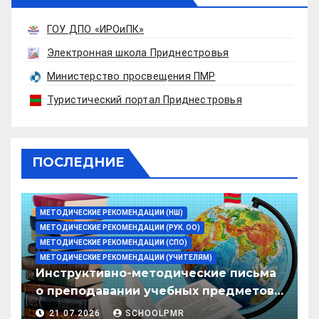
ГОУ ДПО «ИРОиПК»
Электронная школа Приднестровья
Министерство просвещения ПМР
Туристический портал Приднестровья
ПОСЛЕДНИЕ
МЕТОДИЧЕСКИЕ РЕКОМЕНДАЦИИ (НШ)
МЕТОДИЧЕСКИЕ РЕКОМЕНДАЦИИ (РУК. ОО)
МЕТОДИЧЕСКИЕ РЕКОМЕНДАЦИИ (СПО)
МЕТОДИЧЕСКИЕ РЕКОМЕНДАЦИИ (УЧИТЕЛЯМ)
Инструктивно-методические письма
о преподавании учебных предметов/
дисциплин в организациях
21.07.2026
SCHOOLPMR