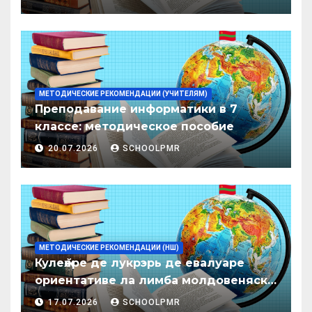
образования ПМР на 2026/27 уч. год
МЕТОДИЧЕСКИЕ РЕКОМЕНДАЦИИ (УЧИТЕЛЯМ)
Преподавание информатики в 7
классе: методическое пособие
20.07.2026
SCHOOLPMR
МЕТОДИЧЕСКИЕ РЕКОМЕНДАЦИИ (НШ)
Кулеӂере де лукрэрь де евалуаре
ориентативе ла лимба молдовеняскэ
пентру елевий класелор примаре але
17.07.2026
SCHOOLPMR