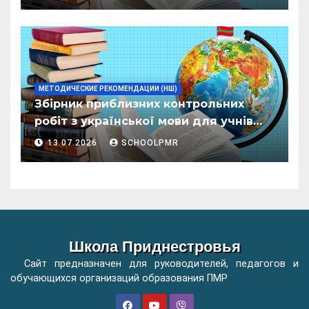
организациилор де ынвэцэмынт
ӂенерал
МЕТОДИЧЕСКИЕ РЕКОМЕНДАЦИИ (НШ)
Збірник приблизних контрольних
робіт з української мови для учнів
початкових класів організацій
13.07.2026
SCHOOLPMR
загальної освіти
Школа Приднестровья
Сайт предназначен для руководителей, педагогов и
обучающихся организаций образования ПМР