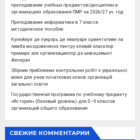
преподавании учебных предметов/дисциплин в
организациях образования ПМР на 2026/27 уч. год
Преподавание информатики в 7 классе:
методическое пособие
Кулеӂере де лукрэрь де евалуаре ориентативе ла
лимба молдовеняскэ пентру елевий класелор
примаре але организациилор де ынвэцэмынт
ӂенерал
Збірник приблизних контрольних робіт з української
мови для учнів початкових класів організацій
загальної освіти
Государственная программа по учебному предмету
«История» (базовый уровень) для 5–9 классов
организаций общего образования
СВЕЖИЕ КОММЕНТАРИИ