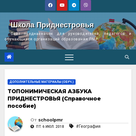
Перейти
к
содержимому
Школа Приднестровья
Сайт предназначен для руководителей, педагогов и
обучающихся организаций образования ПМР
ДОПОЛНИТЕЛЬНЫЕ МАТЕРИАЛЫ (ОБУЧ.)
ТОПОНИМИЧЕСКАЯ АЗБУКА
ПРИДНЕСТРОВЬЯ (Справочное
пособие)
От
schoolpmr
#География
ПТ. 6 ИЮЛ. 2018