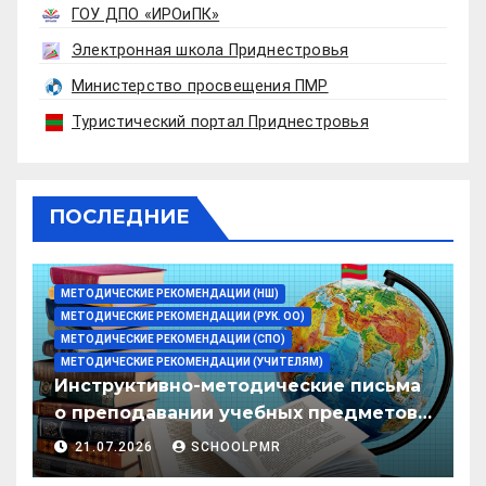
ГОУ ДПО «ИРОиПК»
Электронная школа Приднестровья
Министерство просвещения ПМР
Туристический портал Приднестровья
ПОСЛЕДНИЕ
МЕТОДИЧЕСКИЕ РЕКОМЕНДАЦИИ (НШ)
МЕТОДИЧЕСКИЕ РЕКОМЕНДАЦИИ (РУК. ОО)
МЕТОДИЧЕСКИЕ РЕКОМЕНДАЦИИ (СПО)
МЕТОДИЧЕСКИЕ РЕКОМЕНДАЦИИ (УЧИТЕЛЯМ)
Инструктивно-методические письма
о преподавании учебных предметов/
дисциплин в организациях
21.07.2026
SCHOOLPMR
образования ПМР на 2026/27 уч. год