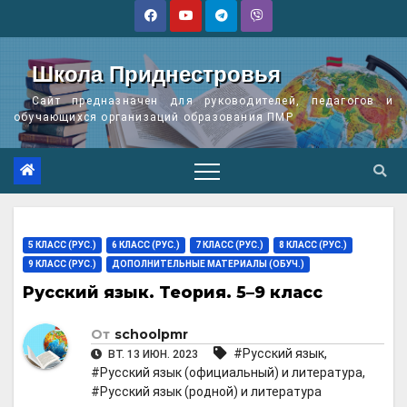
Перейти
к
содержимому
Школа Приднестровья
Сайт предназначен для руководителей, педагогов и
обучающихся организаций образования ПМР
5 КЛАСС (РУС.)
6 КЛАСС (РУС.)
7 КЛАСС (РУС.)
8 КЛАСС (РУС.)
9 КЛАСС (РУС.)
ДОПОЛНИТЕЛЬНЫЕ МАТЕРИАЛЫ (ОБУЧ.)
Русский язык. Теория. 5–9 класс
От
schoolpmr
#Русский язык
,
ВТ. 13 ИЮН. 2023
#Русский язык (официальный) и литература
,
#Русский язык (родной) и литература