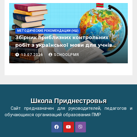
ӂенерал
МЕТОДИЧЕСКИЕ РЕКОМЕНДАЦИИ (НШ)
Збірник приблизних контрольних
робіт з української мови для учнів
початкових класів організацій
13.07.2026
SCHOOLPMR
загальної освіти
Школа Приднестровья
Сайт предназначен для руководителей, педагогов и
обучающихся организаций образования ПМР