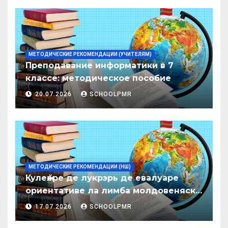
МЕТОДИЧЕСКИЕ РЕКОМЕНДАЦИИ (УЧИТЕЛЯМ)
Преподавание информатики в 7
классе: методическое пособие
20.07.2026
SCHOOLPMR
МЕТОДИЧЕСКИЕ РЕКОМЕНДАЦИИ (НШ)
Кулеӂере де лукрэрь де евалуаре
ориентативе ла лимба молдовеняскэ
пентру елевий класелор примаре але
17.07.2026
SCHOOLPMR
организациилор де ынвэцэмынт