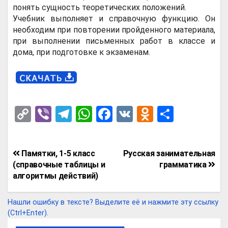
понять сущность теоретических положений.
Учебник выполняет и справочную функцию. Он
необходим при повторении пройденного материала,
при выполнении письменных работ в классе и
дома, при подготовке к экзаменам.
C
Vi
T
W
F
V
O
О
o
b
el
h
a
K
d
т
py
er
e
at
ce
n
п
Навигация
Памятки, 1-5 класс
Русская занимательная
Li
gr
s
b
o
р
по
(справочные таблицы и
грамматика
n
a
A
o
kl
а
алгоритмы действий)
записям
k
m
p
o
a
в
Нашли ошибку в тексте? Выделите её и нажмите эту ссылку
p
k
ss
и
(Ctrl+Enter).