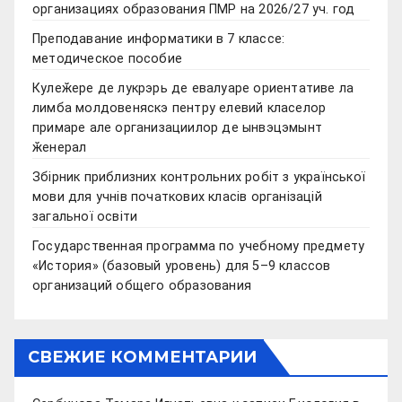
организациях образования ПМР на 2026/27 уч. год
Преподавание информатики в 7 классе:
методическое пособие
Кулеӂере де лукрэрь де евалуаре ориентативе ла
лимба молдовеняскэ пентру елевий класелор
примаре але организациилор де ынвэцэмынт
ӂенерал
Збірник приблизних контрольних робіт з української
мови для учнів початкових класів організацій
загальної освіти
Государственная программа по учебному предмету
«История» (базовый уровень) для 5–9 классов
организаций общего образования
СВЕЖИЕ КОММЕНТАРИИ