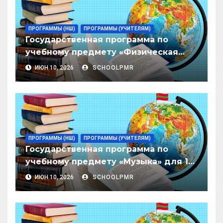
ПРОГРАММЫ (НШ)
ПРОГРАММЫ (УЧИТЕЛЯМ)
Государственная программа по
учебному предмету «Физическая
культура» для 1–4 классов
ИЮН 10, 2026
SCHOOLPMR
организаций общего образования
Приднестровской Молдавской
Республики
ПРОГРАММЫ (НШ)
ПРОГРАММЫ (УЧИТЕЛЯМ)
Государственная программа по
учебному предмету «Музыка» для 1–
4 классов организаций общего
ИЮН 10, 2026
SCHOOLPMR
образования Приднестровской
Молдавской Республики