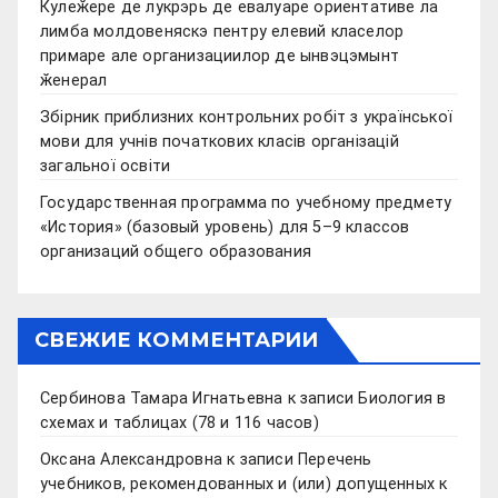
Кулеӂере де лукрэрь де евалуаре ориентативе ла
лимба молдовеняскэ пентру елевий класелор
примаре але организациилор де ынвэцэмынт
ӂенерал
Збірник приблизних контрольних робіт з української
мови для учнів початкових класів організацій
загальної освіти
Государственная программа по учебному предмету
«История» (базовый уровень) для 5–9 классов
организаций общего образования
СВЕЖИЕ КОММЕНТАРИИ
Сербинова Тамара Игнатьевна
к записи
Биология в
схемах и таблицах (78 и 116 часов)
Оксана Александровна
к записи
Перечень
учебников, рекомендованных и (или) допущенных к