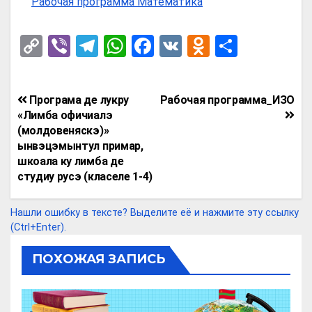
Рабочая программа Математика
C
Vi
T
W
F
V
O
О
o
b
el
h
a
K
d
т
py
er
e
at
ce
n
п
Навигация
Програма де лукру
Рабочая программа_ИЗО
Li
gr
s
b
o
р
по
«Лимба офичиалэ
n
a
A
o
kl
а
(молдовеняскэ)»
записям
ынвэцэмынтул примар,
k
m
p
o
a
в
шкоала ку лимба де
p
k
ss
и
студиу русэ (класеле 1-4)
ni
т
Нашли ошибку в тексте? Выделите её и нажмите эту ссылку
ki
ь
(Ctrl+Enter).
ПОХОЖАЯ ЗАПИСЬ