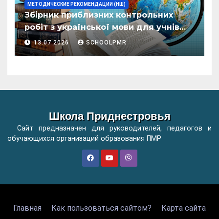
МЕТОДИЧЕСКИЕ РЕКОМЕНДАЦИИ (НШ)
Збірник приблизних контрольних
робіт з української мови для учнів
початкових класів організацій
13.07.2026
SCHOOLPMR
загальної освіти
Школа Приднестровья
Сайт предназначен для руководителей, педагогов и
обучающихся организаций образования ПМР
Главная
Как пользоваться сайтом?
Карта сайта