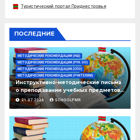
Туристический портал Приднестровья
ПОСЛЕДНИЕ
МЕТОДИЧЕСКИЕ РЕКОМЕНДАЦИИ (НШ)
МЕТОДИЧЕСКИЕ РЕКОМЕНДАЦИИ (РУК. ОО)
МЕТОДИЧЕСКИЕ РЕКОМЕНДАЦИИ (СПО)
МЕТОДИЧЕСКИЕ РЕКОМЕНДАЦИИ (УЧИТЕЛЯМ)
Инструктивно-методические письма
о преподавании учебных предметов/
дисциплин в организациях
21.07.2026
SCHOOLPMR
образования ПМР на 2026/27 уч. год