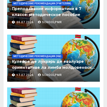
МЕТОДИЧЕСКИЕ РЕКОМЕНДАЦИИ (УЧИТЕЛЯМ)
Преподавание информатики в 7
классе: методическое пособие
20.07.2026
SCHOOLPMR
МЕТОДИЧЕСКИЕ РЕКОМЕНДАЦИИ (НШ)
Кулеӂере де лукрэрь де евалуаре
ориентативе ла лимба молдовеняскэ
пентру елевий класелор примаре але
17.07.2026
SCHOOLPMR
организациилор де ынвэцэмынт
ӂенерал