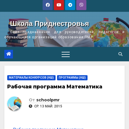
Перейти
к
содержимому
Школа Приднестровья
Сайт предназначен для руководителей, педагогов и
обучающихся организаций образования ПМР
МАТЕРИАЛЫ КОНКУРСОВ (НШ)
ПРОГРАММЫ (НШ)
Рабочая программа Математика
От
schoolpmr
СР. 13 МАЙ. 2015