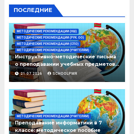
ПОСЛЕДНИЕ
МЕТОДИЧЕСКИЕ РЕКОМЕНДАЦИИ (НШ)
МЕТОДИЧЕСКИЕ РЕКОМЕНДАЦИИ (РУК. ОО)
МЕТОДИЧЕСКИЕ РЕКОМЕНДАЦИИ (СПО)
МЕТОДИЧЕСКИЕ РЕКОМЕНДАЦИИ (УЧИТЕЛЯМ)
Инструктивно-методические письма
о преподавании учебных предметов/
дисциплин в организациях
21.07.2026
SCHOOLPMR
образования ПМР на 2026/27 уч. год
МЕТОДИЧЕСКИЕ РЕКОМЕНДАЦИИ (УЧИТЕЛЯМ)
Преподавание информатики в 7
классе: методическое пособие