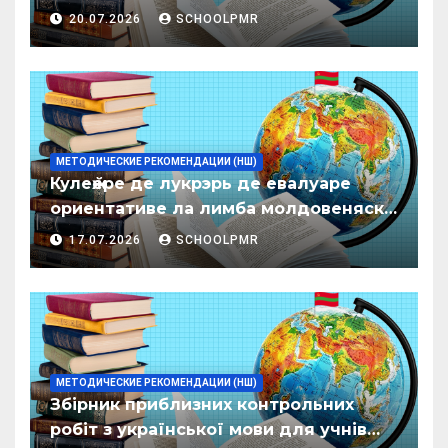
20.07.2026
SCHOOLPMR
МЕТОДИЧЕСКИЕ РЕКОМЕНДАЦИИ (НШ)
Кулеӂере де лукрэрь де евалуаре
ориентативе ла лимба молдовеняскэ
пентру елевий класелор примаре але
17.07.2026
SCHOOLPMR
организациилор де ынвэцэмынт
ӂенерал
МЕТОДИЧЕСКИЕ РЕКОМЕНДАЦИИ (НШ)
Збірник приблизних контрольних
робіт з української мови для учнів