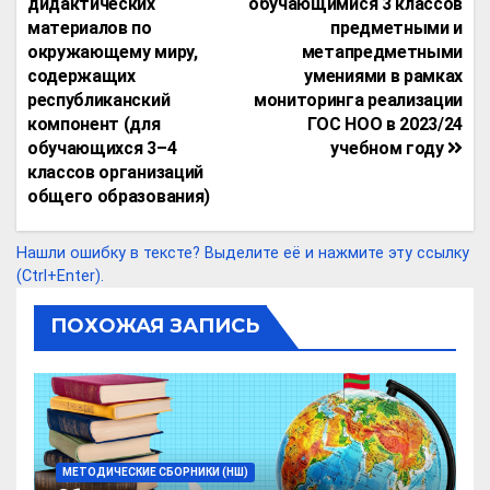
Li
gr
s
b
o
р
по
дидактических
обучающимися 3 классов
n
a
A
o
kl
а
материалов по
предметными и
записям
окружающему миру,
метапредметными
k
m
p
o
a
в
содержащих
умениями в рамках
p
k
ss
и
республиканский
мониторинга реализации
компонент (для
ГОС НОО в 2023/24
ni
т
обучающихся 3–4
учебном году
ki
ь
классов организаций
общего образования)
Нашли ошибку в тексте? Выделите её и нажмите эту ссылку
(Ctrl+Enter).
ПОХОЖАЯ ЗАПИСЬ
МЕТОДИЧЕСКИЕ СБОРНИКИ (НШ)