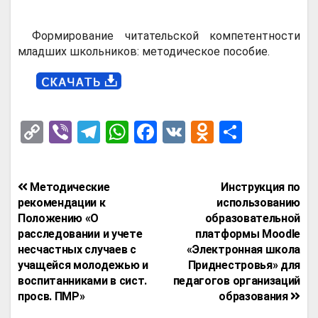
Формирование читательской компетентности
младших школьников: методическое пособие.
C
Vi
T
W
F
V
O
О
o
b
el
h
a
K
d
т
py
er
e
at
ce
n
п
Навигация
Методические
Инструкция по
Li
gr
s
b
o
р
по
рекомендации к
использованию
n
a
A
o
kl
а
Положению «О
образовательной
записям
расследовании и учете
платформы Moodle
k
m
p
o
a
в
несчастных случаев с
«Электронная школа
p
k
ss
и
учащейся молодежью и
Приднестровья» для
воспитанниками в сист.
педагогов организаций
ni
т
просв. ПМР»
образования
ki
ь