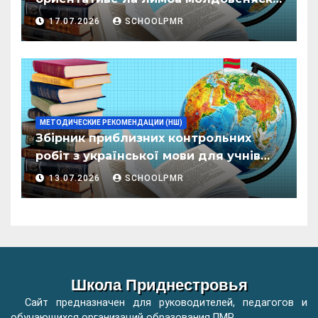
пентру елевий класелор примаре але
17.07.2026
SCHOOLPMR
организациилор де ынвэцэмынт
ӂенерал
МЕТОДИЧЕСКИЕ РЕКОМЕНДАЦИИ (НШ)
Збірник приблизних контрольних
робіт з української мови для учнів
початкових класів організацій
13.07.2026
SCHOOLPMR
загальної освіти
Школа Приднестровья
Сайт предназначен для руководителей, педагогов и
обучающихся организаций образования ПМР