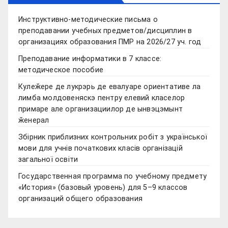
Инструктивно-методические письма о
преподавании учебных предметов/дисциплин в
организациях образования ПМР на 2026/27 уч. год
Преподавание информатики в 7 классе:
методическое пособие
Кулеӂере де лукрэрь де евалуаре ориентативе ла
лимба молдовеняскэ пентру елевий класелор
примаре але организациилор де ынвэцэмынт
ӂенерал
Збірник приблизних контрольних робіт з української
мови для учнів початкових класів організацій
загальної освіти
Государственная программа по учебному предмету
«История» (базовый уровень) для 5–9 классов
организаций общего образования