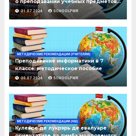
о преподавании учебных предметов/
дисциплин в организациях
21.07.2026
SCHOOLPMR
образования ПМР на 2026/27 уч. год
МЕТОДИЧЕСКИЕ РЕКОМЕНДАЦИИ (УЧИТЕЛЯМ)
Преподавание информатики в 7
классе: методическое пособие
20.07.2026
SCHOOLPMR
МЕТОДИЧЕСКИЕ РЕКОМЕНДАЦИИ (НШ)
Кулеӂере де лукрэрь де евалуаре
ориентативе ла лимба молдовеняскэ