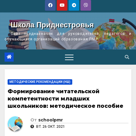
Перейти
к
содержимому
Школа Приднестровья
Сайт предназначен для руководителей, педагогов и
обучающихся организаций образования ПМР
МЕТОДИЧЕСКИЕ РЕКОМЕНДАЦИИ (НШ)
Формирование читательской
компетентности младших
школьников: методическое пособие
От
schoolpmr
ВТ. 26 ОКТ. 2021