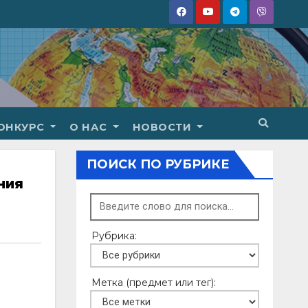
ОНКУРС
О НАС
НОВОСТИ
ПОИСК ПО РУБРИКЕ
ния
Рубрика:
Метка (предмет или тег):