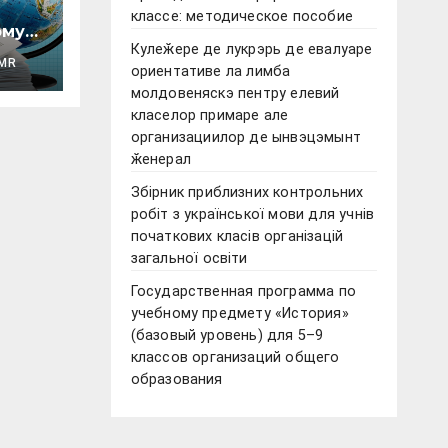
классе: методическое пособие
ому
Кулеӂере де лукрэрь де евалуаре
MR
ориентативе ла лимба
овый
молдовеняскэ пентру елевий
класелор примаре але
организациилор де ынвэцэмынт
ӂенерал
Збірник приблизних контрольних
ики
робіт з української мови для учнів
початкових класів організацій
загальної освіти
Государственная программа по
учебному предмету «История»
(базовый уровень) для 5–9
классов организаций общего
образования