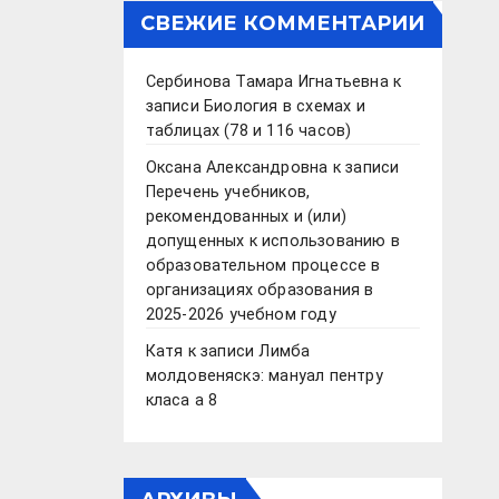
СВЕЖИЕ КОММЕНТАРИИ
Сербинова Тамара Игнатьевна
к
записи
Биология в схемах и
таблицах (78 и 116 часов)
Оксана Александровна
к записи
Перечень учебников,
рекомендованных и (или)
допущенных к использованию в
образовательном процессе в
организациях образования в
2025-2026 учебном году
Катя
к записи
Лимба
молдовеняскэ: мануал пентру
класа а 8