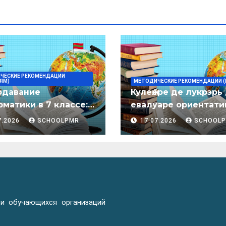
ЧЕСКИЕ РЕКОМЕНДАЦИИ
ЯМ)
МЕТОДИЧЕСКИЕ РЕКОМЕНДАЦИИ (
одавание
Кулеӂере де лукрэрь
матики в 7 классе:
евалуаре ориентати
дическое пособие
лимба молдовеняск
7.2026
SCHOOLPMR
17.07.2026
SCHOOL
пентру елевий клас
примаре але
организациилор де
ынвэцэмынт ӂенерал
 и обучающихся организаций