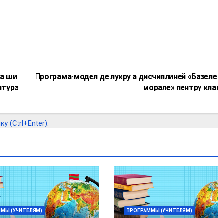
а ши
Програма-модел де лукру а дисчиплиней «Базеле
лтурэ
морале» пентру клас
 (Ctrl+Enter).
МЫ (УЧИТЕЛЯМ)
ПРОГРАММЫ (УЧИТЕЛЯМ)