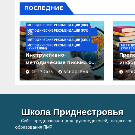
ПОСЛЕДНИЕ
МЕТОДИЧЕСКИЕ РЕКОМЕНДАЦИИ (НШ)
МЕТОДИЧЕСКИЕ РЕКОМЕНДАЦИИ (РУК.
ОО)
МЕТОДИЧЕСКИЕ РЕКОМЕНДАЦИИ (СПО)
МЕТОДИЧЕСКИЕ РЕКОМЕНДАЦИИ
МЕТОДИ
(УЧИТЕЛЯМ)
(УЧИТЕЛ
Инструктивно-
Преп
методические письма о
инфор
преподавании учебных
мето
21.07.2026
SCHOOLPMR
20.0
предметов/дисциплин в
организациях
образования ПМР на
2026/27 уч. год
Школа Приднестровья
Сайт предназначен для руководителей, педагогов
образования ПМР