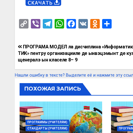
C
Vi
T
W
F
V
O
О
o
b
el
h
a
K
d
т
py
er
e
at
ce
n
п
Навигация
ПРОГРАМА МОДЕЛ ла дисчиплина «Информатик
Li
gr
s
b
o
р
по
ТИК» пентру организацииле де ынвэцэмынт де ку
n
a
A
o
kl
а
щенералэ ын класеле 8– 9
записям
k
m
p
o
a
в
Нашли ошибку в тексте? Выделите её и нажмите эту ссылку
p
k
ss
и
ni
т
ПОХОЖАЯ ЗАПИСЬ
ki
ь
ПРОГРАММЫ (УЧИТЕЛЯМ)
СТАНДАРТЫ (УЧИТЕЛЯМ)
ПРОГРАМ