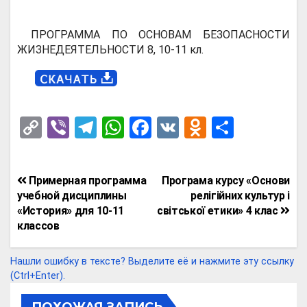
ПРОГРАММА ПО ОСНОВАМ БЕЗОПАСНОСТИ
ЖИЗНЕДЕЯТЕЛЬНОСТИ 8, 10-11 кл.
C
Vi
T
W
F
V
O
О
o
b
el
h
a
K
d
т
py
er
e
at
ce
n
п
Навигация
Примерная программа
Програма курсу «Основи
Li
gr
s
b
o
р
по
учебной дисциплины
релігійних культур і
n
a
A
o
kl
а
«История» для 10-11
світської етики» 4 клас
записям
классов
k
m
p
o
a
в
p
k
ss
и
Нашли ошибку в тексте? Выделите её и нажмите эту ссылку
ni
т
(Ctrl+Enter).
ki
ь