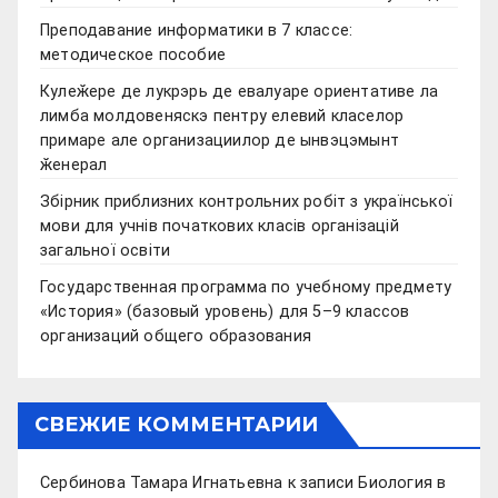
Преподавание информатики в 7 классе:
методическое пособие
Кулеӂере де лукрэрь де евалуаре ориентативе ла
лимба молдовеняскэ пентру елевий класелор
примаре але организациилор де ынвэцэмынт
ӂенерал
Збірник приблизних контрольних робіт з української
мови для учнів початкових класів організацій
загальної освіти
Государственная программа по учебному предмету
«История» (базовый уровень) для 5–9 классов
организаций общего образования
СВЕЖИЕ КОММЕНТАРИИ
Сербинова Тамара Игнатьевна
к записи
Биология в