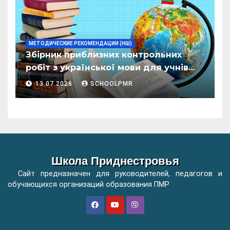
МЕТОДИЧЕСКИЕ РЕКОМЕНДАЦИИ (НШ)
Збірник приблизних контрольних
робіт з української мови для учнів
початкових класів організацій
13.07.2026
SCHOOLPMR
загальної освіти
Школа Приднестровья
Сайт предназначен для руководителей, педагогов и
обучающихся организаций образования ПМР