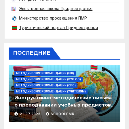
Электронная школа Приднестровья
Министерство просвещения ПМР
Туристический портал Приднестровья
ПОСЛЕДНИЕ
МЕТОДИЧЕСКИЕ РЕКОМЕНДАЦИИ (НШ)
МЕТОДИЧЕСКИЕ РЕКОМЕНДАЦИИ (РУК. ОО)
МЕТОДИЧЕСКИЕ РЕКОМЕНДАЦИИ (СПО)
МЕТОДИЧЕСКИЕ РЕКОМЕНДАЦИИ (УЧИТЕЛЯМ)
Инструктивно-методические письма
о преподавании учебных предметов/
дисциплин в организациях
21.07.2026
SCHOOLPMR
образования ПМР на 2026/27 уч. год