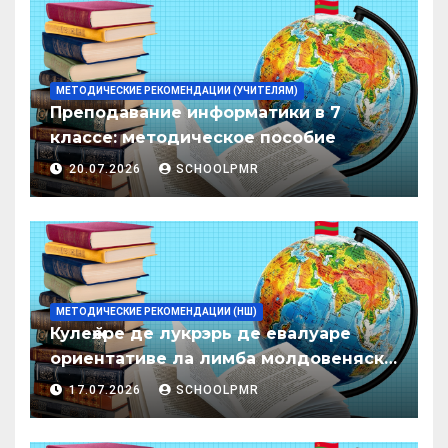
МЕТОДИЧЕСКИЕ РЕКОМЕНДАЦИИ (УЧИТЕЛЯМ)
Преподавание информатики в 7
классе: методическое пособие
20.07.2026
SCHOOLPMR
МЕТОДИЧЕСКИЕ РЕКОМЕНДАЦИИ (НШ)
Кулеӂере де лукрэрь де евалуаре
ориентативе ла лимба молдовеняскэ
пентру елевий класелор примаре але
17.07.2026
SCHOOLPMR
организациилор де ынвэцэмынт
ӂенерал