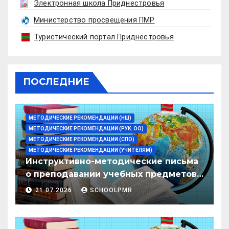
Электронная школа Приднестровья
Министерство просвещения ПМР
Туристический портал Приднестровья
ПОСЛЕДНИЕ
МЕТОДИЧЕСКИЕ РЕКОМЕНДАЦИИ (НШ)
МЕТОДИЧЕСКИЕ РЕКОМЕНДАЦИИ (РУК. ОО)
МЕТОДИЧЕСКИЕ РЕКОМЕНДАЦИИ (СПО)
МЕТОДИЧЕСКИЕ РЕКОМЕНДАЦИИ (УЧИТЕЛЯМ)
Инструктивно-методические письма
о преподавании учебных предметов/
дисциплин в организациях
21.07.2026
SCHOOLPMR
образования ПМР на 2026/27 уч. год