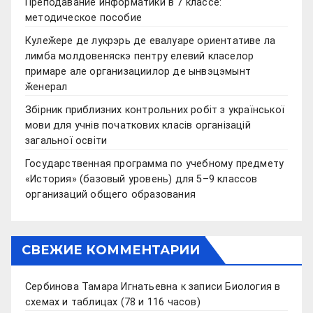
Преподавание информатики в 7 классе:
методическое пособие
Кулеӂере де лукрэрь де евалуаре ориентативе ла
лимба молдовеняскэ пентру елевий класелор
примаре але организациилор де ынвэцэмынт
ӂенерал
Збірник приблизних контрольних робіт з української
мови для учнів початкових класів організацій
загальної освіти
Государственная программа по учебному предмету
«История» (базовый уровень) для 5–9 классов
организаций общего образования
СВЕЖИЕ КОММЕНТАРИИ
Сербинова Тамара Игнатьевна
к записи
Биология в
схемах и таблицах (78 и 116 часов)