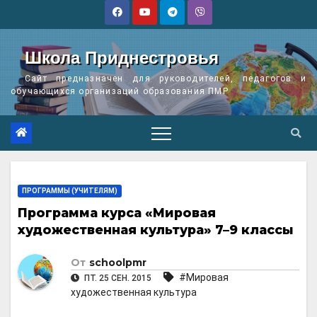
Перейти
к
содержимому
Школа Приднестровья
Сайт предназначен для руководителей, педагогов и
обучающихся организаций образования ПМР
ПРОГРАММЫ (УЧИТЕЛЯМ)
Программа курса «Мировая
художественная культура» 7–9 классы
От
schoolpmr
#Мировая
ПТ. 25 СЕН. 2015
художественная культура