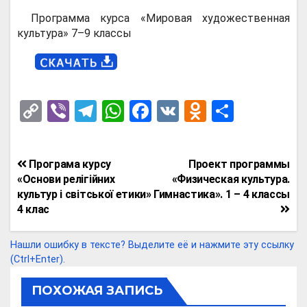
Программа курса «Мировая художественная
культура» 7–9 классы
C
Vi
T
W
F
V
O
О
o
b
el
h
a
K
d
т
py
er
e
at
ce
n
п
Навигация
Програма курсу
Проект программы
Li
gr
s
b
o
р
по
«Основи релігійних
«Физическая культура.
n
a
A
o
kl
а
культур і світської етики»
Гимнастика». 1 – 4 классы
записям
4 клас
k
m
p
o
a
в
p
k
ss
и
Нашли ошибку в тексте? Выделите её и нажмите эту ссылку
ni
т
(Ctrl+Enter).
ki
ь
ПОХОЖАЯ ЗАПИСЬ