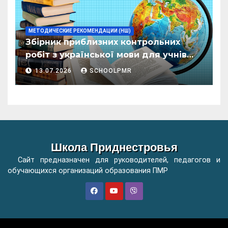
МЕТОДИЧЕСКИЕ РЕКОМЕНДАЦИИ (НШ)
Збірник приблизних контрольних
робіт з української мови для учнів
початкових класів організацій
13.07.2026
SCHOOLPMR
загальної освіти
Школа Приднестровья
Сайт предназначен для руководителей, педагогов и
обучающихся организаций образования ПМР