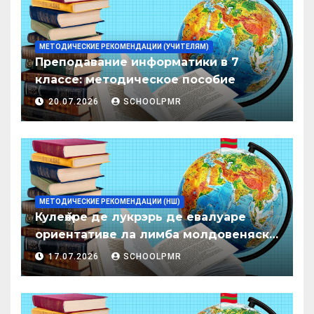
МЕТОДИЧЕСКИЕ РЕКОМЕНДАЦИИ (УЧИТЕЛЯМ)
Преподавание информатики в 7
классе: методическое пособие
20.07.2026
SCHOOLPMR
МЕТОДИЧЕСКИЕ РЕКОМЕНДАЦИИ (НШ)
Кулеӂере де лукрэрь де евалуаре
ориентативе ла лимба молдовеняскэ
пентру елевий класелор примаре але
17.07.2026
SCHOOLPMR
организациилор де ынвэцэмынт
ӂенерал