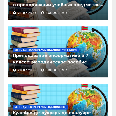
о преподавании учебных предметов/
дисциплин в организациях
21.07.2026
SCHOOLPMR
образования ПМР на 2026/27 уч. год
МЕТОДИЧЕСКИЕ РЕКОМЕНДАЦИИ (УЧИТЕЛЯМ)
Преподавание информатики в 7
классе: методическое пособие
20.07.2026
SCHOOLPMR
МЕТОДИЧЕСКИЕ РЕКОМЕНДАЦИИ (НШ)
Кулеӂере де лукрэрь де евалуаре