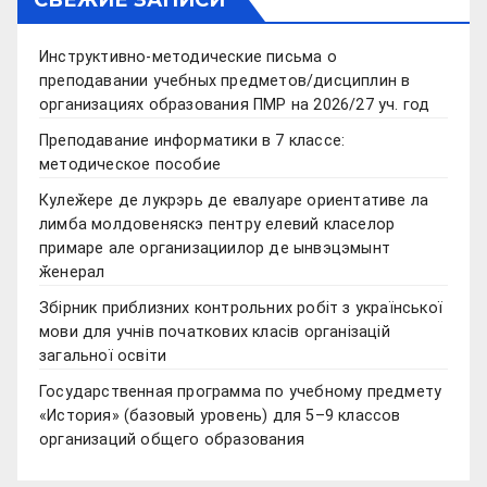
СВЕЖИЕ ЗАПИСИ
Инструктивно-методические письма о
преподавании учебных предметов/дисциплин в
организациях образования ПМР на 2026/27 уч. год
Преподавание информатики в 7 классе:
методическое пособие
Кулеӂере де лукрэрь де евалуаре ориентативе ла
лимба молдовеняскэ пентру елевий класелор
примаре але организациилор де ынвэцэмынт
ӂенерал
Збірник приблизних контрольних робіт з української
мови для учнів початкових класів організацій
загальної освіти
Государственная программа по учебному предмету
«История» (базовый уровень) для 5–9 классов
организаций общего образования