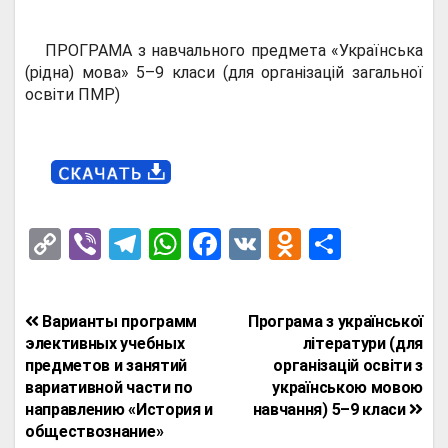
ПРОГРАМА з навчального предмета «Українська
(рідна) мова» 5–9 класи (для організацій загальної
освіти ПМР)
C
Vi
T
W
F
V
O
О
o
b
el
h
a
K
d
т
py
er
e
at
ce
n
п
Навигация
Варианты программ
Програма з української
Li
gr
s
b
o
р
по
элективных учебных
літератури (для
n
a
A
o
kl
а
предметов и занятий
організацій освіти з
записям
вариативной части по
українською мовою
k
m
p
o
a
в
направлению «История и
навчання) 5–9 класи
p
k
ss
и
обществознание»