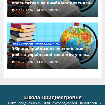
ориентативе ла лимба молдовеняскэ
пентру елевий класелор примаре але
17.07.2026
SCHOOLPMR
организациилор де ынвэцэмынт
ӂенерал
МЕТОДИЧЕСКИЕ РЕКОМЕНДАЦИИ (НШ)
Збірник приблизних контрольних
робіт з української мови для учнів
початкових класів організацій
13.07.2026
SCHOOLPMR
загальної освіти
Школа Приднестровья
Сайт предназначен для руководителей, педагогов и