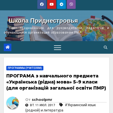
Перейти
к
содержимому
Школа Приднестровья
Сайт предназначен для руководителей, педагогов и
обучающихся организаций образования ПМР
ПРОГРАММЫ (УЧИТЕЛЯМ)
ПРОГРАМА з навчального предмета
«Українська (рідна) мова» 5–9 класи
(для організацій загальної освіти ПМР)
От
schoolpmr
#Украинский язык
ВТ. 11 ИЮЛ. 2017
(родной) и литература