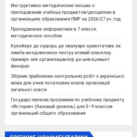
Инструктивно-методические письма о
преподавании учебных предметов/дисциплин в
организациях образования ПМР на 2026/27 уч. год
Преподавание информатики в 7 классе:
методическое пособие
Кулеӂере де лукрэрь де евалуаре ориентативе ла
лимба молдовеняскэ пентру елевий класелор
примаре але организациилор де ынвэцэмынт
ӂенерал
Збірник приблизних контрольних робіт з української
мови для учнів початкових класів організацій
загальної освіти
Государственная программа по учебному предмету
«История» (базовый уровень) для 5–9 классов
организаций общего образования