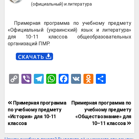
(официальный) и литература
Примерная программа по учебному предмету
«Официальный (украинский) язык и литература»
для 10-11 классов общеобразовательных
организаций ПМР.
C
Vi
T
W
F
V
O
О
o
b
el
h
a
K
d
т
py
er
e
at
ce
n
п
Навигация
Примерная программа
Примерная программа по
Li
gr
s
b
o
р
по
по учебному предмету
учебному предмету
n
a
A
o
kl
а
«История» для 10-11
«Обществознание» для
записям
классов
10–11 классов
k
m
p
o
a
в
p
k
ss
и