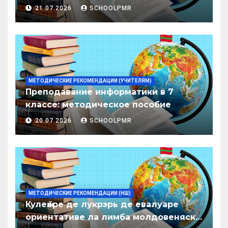
дисциплин в организациях
21.07.2026
SCHOOLPMR
образования ПМР на 2026/27 уч. год
МЕТОДИЧЕСКИЕ РЕКОМЕНДАЦИИ (УЧИТЕЛЯМ)
Преподавание информатики в 7
классе: методическое пособие
20.07.2026
SCHOOLPMR
МЕТОДИЧЕСКИЕ РЕКОМЕНДАЦИИ (НШ)
Кулеӂере де лукрэрь де евалуаре
ориентативе ла лимба молдовеняскэ