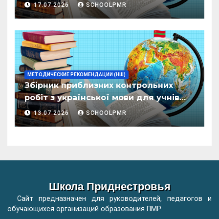
пентру елевий класелор примаре але
17.07.2026
SCHOOLPMR
организациилор де ынвэцэмынт
ӂенерал
МЕТОДИЧЕСКИЕ РЕКОМЕНДАЦИИ (НШ)
Збірник приблизних контрольних
робіт з української мови для учнів
початкових класів організацій
13.07.2026
SCHOOLPMR
загальної освіти
Школа Приднестровья
Сайт предназначен для руководителей, педагогов и
обучающихся организаций образования ПМР