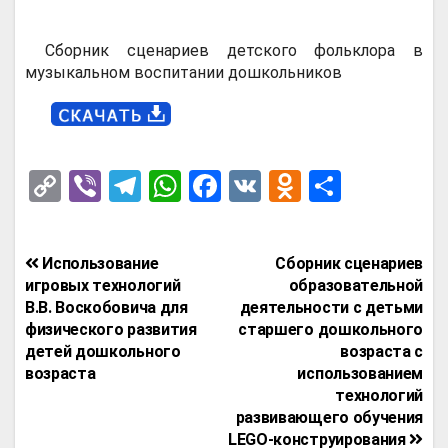
Сборник сценариев детского фольклора в
музыкальном воспитании дошкольников
C
Vi
T
W
F
V
O
О
o
b
el
h
a
K
d
т
py
er
e
at
ce
n
п
Навигация
Использование
Сборник сценариев
Li
gr
s
b
o
р
по
игровых технологий
образовательной
n
a
A
o
kl
а
В.В. Воскобовича для
деятельности с детьми
записям
физического развития
старшего дошкольного
k
m
p
o
a
в
детей дошкольного
возраста с
p
k
ss
и
возраста
использованием
технологий
ni
т
развивающего обучения
ki
ь
LEGO-конструирования