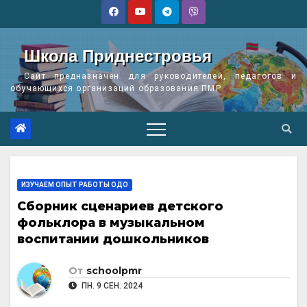
Перейти
к
содержимому
Школа Приднестровья
Сайт предназначен для руководителей, педагогов и
обучающихся организаций образования ПМР
ИЗУЧАЕМ ОПЫТ РАБОТЫ ОДО
Сборник сценариев детского
фольклора в музыкальном
воспитании дошкольников
От
schoolpmr
ПН. 9 СЕН. 2024