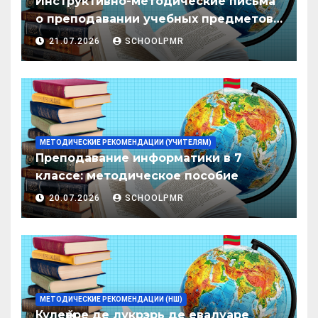
Инструктивно-методические письма
о преподавании учебных предметов/
дисциплин в организациях
21.07.2026
SCHOOLPMR
образования ПМР на 2026/27 уч. год
МЕТОДИЧЕСКИЕ РЕКОМЕНДАЦИИ (УЧИТЕЛЯМ)
Преподавание информатики в 7
классе: методическое пособие
20.07.2026
SCHOOLPMR
МЕТОДИЧЕСКИЕ РЕКОМЕНДАЦИИ (НШ)
Кулеӂере де лукрэрь де евалуаре