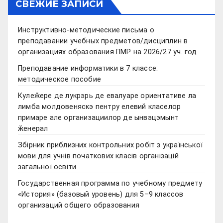
СВЕЖИЕ ЗАПИСИ
Инструктивно-методические письма о
преподавании учебных предметов/дисциплин в
организациях образования ПМР на 2026/27 уч. год
Преподавание информатики в 7 классе:
методическое пособие
Кулеӂере де лукрэрь де евалуаре ориентативе ла
лимба молдовеняскэ пентру елевий класелор
примаре але организациилор де ынвэцэмынт
ӂенерал
Збірник приблизних контрольних робіт з української
мови для учнів початкових класів організацій
загальної освіти
Государственная программа по учебному предмету
«История» (базовый уровень) для 5–9 классов
организаций общего образования