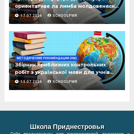
ориентативе ла лимба молдовеняскэ
пентру елевий класелор примаре але
17.07.2026
SCHOOLPMR
организациилор де ынвэцэмынт
ӂенерал
МЕТОДИЧЕСКИЕ РЕКОМЕНДАЦИИ (НШ)
Збірник приблизних контрольних
робіт з української мови для учнів
початкових класів організацій
13.07.2026
SCHOOLPMR
загальної освіти
Школа Приднестровья