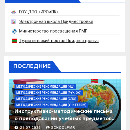
ГОУ ДПО «ИРОиПК»
Электронная школа Приднестровья
Министерство просвещения ПМР
Туристический портал Приднестровья
ПОСЛЕДНИЕ
МЕТОДИЧЕСКИЕ РЕКОМЕНДАЦИИ (НШ)
МЕТОДИЧЕСКИЕ РЕКОМЕНДАЦИИ (РУК. ОО)
МЕТОДИЧЕСКИЕ РЕКОМЕНДАЦИИ (СПО)
МЕТОДИЧЕСКИЕ РЕКОМЕНДАЦИИ (УЧИТЕЛЯМ)
Инструктивно-методические письма
о преподавании учебных предметов/
дисциплин в организациях
21.07.2026
SCHOOLPMR