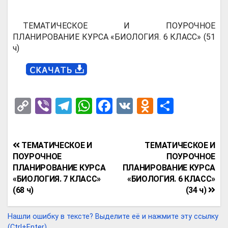
ТЕМАТИЧЕСКОЕ И ПОУРОЧНОЕ
ПЛАНИРОВАНИЕ КУРСА «БИОЛОГИЯ. 6 КЛАСС» (51
ч)
C
Vi
T
W
F
V
O
О
o
b
el
h
a
K
d
т
py
er
e
at
ce
n
п
Навигация
ТЕМАТИЧЕСКОЕ И
ТЕМАТИЧЕСКОЕ И
Li
gr
s
b
o
р
по
ПОУРОЧНОЕ
ПОУРОЧНОЕ
n
a
A
o
kl
а
ПЛАНИРОВАНИЕ КУРСА
ПЛАНИРОВАНИЕ КУРСА
записям
«БИОЛОГИЯ. 7 КЛАСС»
«БИОЛОГИЯ. 6 КЛАСС»
k
m
p
o
a
в
(68 ч)
(34 ч)
p
k
ss
и
ni
т
Нашли ошибку в тексте? Выделите её и нажмите эту ссылку
(Ctrl+Enter).