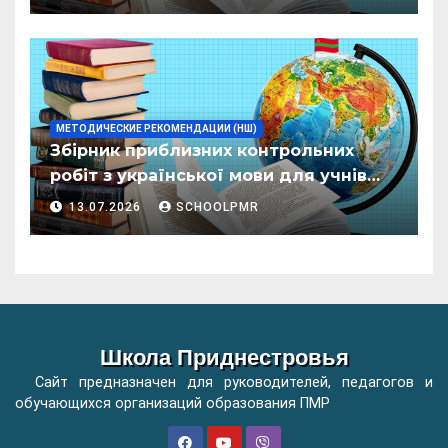
организациилор де ынвэцэмынт
ӂенерал
МЕТОДИЧЕСКИЕ РЕКОМЕНДАЦИИ (НШ)
Збірник приблизних контрольних
робіт з української мови для учнів
початкових класів організацій
13.07.2026
SCHOOLPMR
загальної освіти
Школа Приднестровья
Сайт предназначен для руководителей, педагогов и
обучающихся организаций образования ПМР