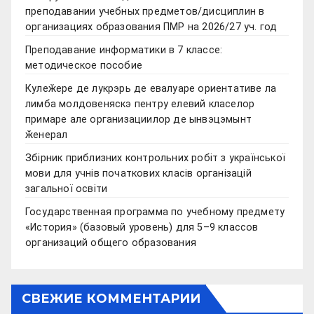
преподавании учебных предметов/дисциплин в
организациях образования ПМР на 2026/27 уч. год
Преподавание информатики в 7 классе:
методическое пособие
Кулеӂере де лукрэрь де евалуаре ориентативе ла
лимба молдовеняскэ пентру елевий класелор
примаре але организациилор де ынвэцэмынт
ӂенерал
Збірник приблизних контрольних робіт з української
мови для учнів початкових класів організацій
загальної освіти
Государственная программа по учебному предмету
«История» (базовый уровень) для 5–9 классов
организаций общего образования
СВЕЖИЕ КОММЕНТАРИИ