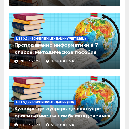
образования ПМР на 2026/27 уч. год
МЕТОДИЧЕСКИЕ РЕКОМЕНДАЦИИ (УЧИТЕЛЯМ)
Преподавание информатики в 7
классе: методическое пособие
20.07.2026
SCHOOLPMR
МЕТОДИЧЕСКИЕ РЕКОМЕНДАЦИИ (НШ)
Кулеӂере де лукрэрь де евалуаре
ориентативе ла лимба молдовеняскэ
пентру елевий класелор примаре але
17.07.2026
SCHOOLPMR