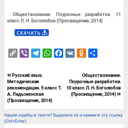
Обществознание. Поурочные разработки. 11
класс Л. Н. Боголюбов (Просвещение, 2014)
C
Vi
T
W
F
V
O
О
o
b
el
h
a
K
d
т
py
er
e
at
ce
n
п
Навигация
Русский язык.
Обществознание.
Li
gr
s
b
o
р
по
Методические
Поурочные разработки.
n
a
A
o
kl
а
рекомендации. 5 класс Т.
10 класс Л. Н. Боголюбов
записям
А. Ладыженская
(Просвещение, 2014)
k
m
p
o
a
в
(Просвещение, 2014)
p
k
ss
и
ni
т
Нашли ошибку в тексте? Выделите её и нажмите эту ссылку
(Ctrl+Enter).
ki
ь