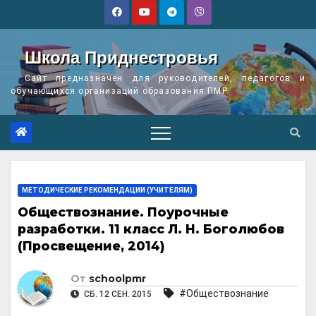
Перейти
к
содержимому
Школа Приднестровья
Сайт предназначен для руководителей, педагогов и
обучающихся организаций образования ПМР
МЕТОДИЧЕСКИЕ РЕКОМЕНДАЦИИ (УЧИТЕЛЯМ)
Обществознание. Поурочные
разработки. 11 класс Л. Н. Боголюбов
(Просвещение, 2014)
От
schoolpmr
#Обществознание
СБ. 12 СЕН. 2015