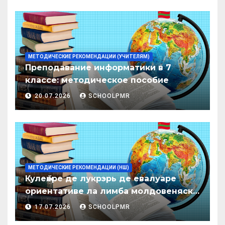
МЕТОДИЧЕСКИЕ РЕКОМЕНДАЦИИ (УЧИТЕЛЯМ)
Преподавание информатики в 7
классе: методическое пособие
20.07.2026
SCHOOLPMR
МЕТОДИЧЕСКИЕ РЕКОМЕНДАЦИИ (НШ)
Кулеӂере де лукрэрь де евалуаре
ориентативе ла лимба молдовеняскэ
пентру елевий класелор примаре але
17.07.2026
SCHOOLPMR
организациилор де ынвэцэмынт