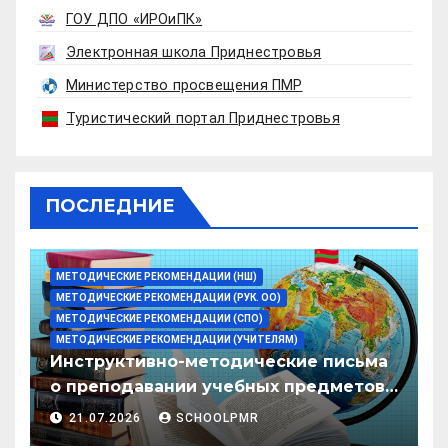
ГОУ ДПО «ИРОиПК»
Электронная школа Приднестровья
Министерство просвещения ПМР
Туристический портал Приднестровья
ПОСЛЕДНИЕ
МЕТОДИЧЕСКИЕ РЕКОМЕНДАЦИИ (НШ)
МЕТОДИЧЕСКИЕ РЕКОМЕНДАЦИИ (РУК. ОО)
МЕТОДИЧЕСКИЕ РЕКОМЕНДАЦИИ (СПО)
МЕТОДИЧЕСКИЕ РЕКОМЕНДАЦИИ (УЧИТЕЛЯМ)
Инструктивно-методические письма
о преподавании учебных предметов/
дисциплин в организациях
21.07.2026
SCHOOLPMR
образования ПМР на 2026/27 уч. год