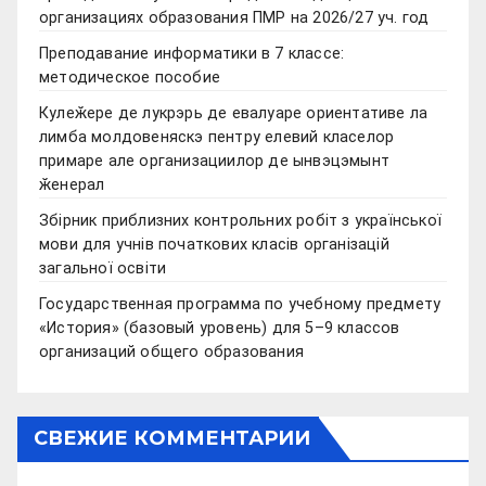
организациях образования ПМР на 2026/27 уч. год
Преподавание информатики в 7 классе:
методическое пособие
Кулеӂере де лукрэрь де евалуаре ориентативе ла
лимба молдовеняскэ пентру елевий класелор
примаре але организациилор де ынвэцэмынт
ӂенерал
Збірник приблизних контрольних робіт з української
мови для учнів початкових класів організацій
загальної освіти
Государственная программа по учебному предмету
«История» (базовый уровень) для 5–9 классов
организаций общего образования
СВЕЖИЕ КОММЕНТАРИИ