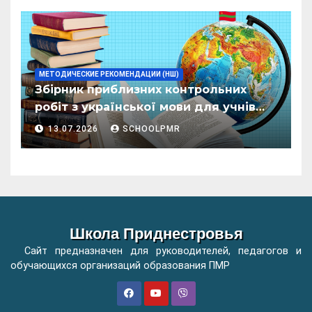
ӂенерал
МЕТОДИЧЕСКИЕ РЕКОМЕНДАЦИИ (НШ)
Збірник приблизних контрольних
робіт з української мови для учнів
початкових класів організацій
13.07.2026
SCHOOLPMR
загальної освіти
Школа Приднестровья
Сайт предназначен для руководителей, педагогов и
обучающихся организаций образования ПМР