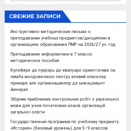
СВЕЖИЕ ЗАПИСИ
Инструктивно-методические письма о
преподавании учебных предметов/дисциплин в
организациях образования ПМР на 2026/27 уч. год
Преподавание информатики в 7 классе:
методическое пособие
Кулеӂере де лукрэрь де евалуаре ориентативе ла
лимба молдовеняскэ пентру елевий класелор
примаре але организациилор де ынвэцэмынт
ӂенерал
Збірник приблизних контрольних робіт з української
мови для учнів початкових класів організацій
загальної освіти
Государственная программа по учебному предмету
«История» (базовый уровень) для 5–9 классов