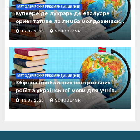
МЕТОДИЧЕСКИЕ РЕКОМЕНДАЦИИ (НШ)
Кулеӂере де лукрэрь де евалуаре
ориентативе ла лимба молдовеняскэ
пентру елевий класелор примаре але
17.07.2026
SCHOOLPMR
организациилор де ынвэцэмынт
ӂенерал
МЕТОДИЧЕСКИЕ РЕКОМЕНДАЦИИ (НШ)
Збірник приблизних контрольних
робіт з української мови для учнів
початкових класів організацій
13.07.2026
SCHOOLPMR
загальної освіти