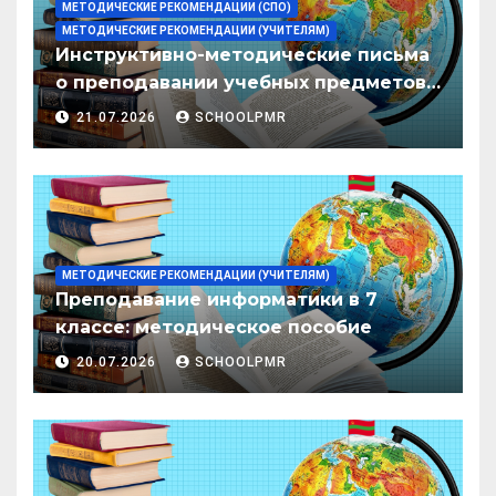
МЕТОДИЧЕСКИЕ РЕКОМЕНДАЦИИ (СПО)
МЕТОДИЧЕСКИЕ РЕКОМЕНДАЦИИ (УЧИТЕЛЯМ)
Инструктивно-методические письма
о преподавании учебных предметов/
дисциплин в организациях
21.07.2026
SCHOOLPMR
образования ПМР на 2026/27 уч. год
МЕТОДИЧЕСКИЕ РЕКОМЕНДАЦИИ (УЧИТЕЛЯМ)
Преподавание информатики в 7
классе: методическое пособие
20.07.2026
SCHOOLPMR