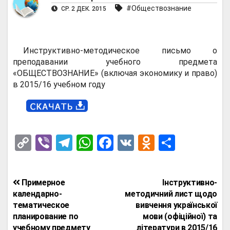
#Обществознание
СР. 2 ДЕК. 2015
Инструктивно-методическое письмо о
преподавании учебного предмета
«ОБЩЕСТВОЗНАНИЕ» (включая экономику и право)
в 2015/16 учебном году
C
Vi
T
W
F
V
O
О
o
b
el
h
a
K
d
т
py
er
e
at
ce
n
п
Навигация
Примерное
Інструктивно-
Li
gr
s
b
o
р
по
календарно-
методичний лист щодо
n
a
A
o
kl
а
тематическое
вивчення української
записям
планирование по
мови (офіційної) та
k
m
p
o
a
в
учебному предмету
літератури в 2015/16