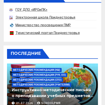
ГОУ ДПО «ИРОиПК»
Электронная школа Приднестровья
Министерство просвещения ПМР
Туристический портал Приднестровья
ПОСЛЕДНИЕ
МЕТОДИЧЕСКИЕ РЕКОМЕНДАЦИИ (НШ)
МЕТОДИЧЕСКИЕ РЕКОМЕНДАЦИИ (РУК. ОО)
МЕТОДИЧЕСКИЕ РЕКОМЕНДАЦИИ (СПО)
МЕТОДИЧЕСКИЕ РЕКОМЕНДАЦИИ (УЧИТЕЛЯМ)
Инструктивно-методические письма
о преподавании учебных предметов/
дисциплин в организациях
21.07.2026
SCHOOLPMR