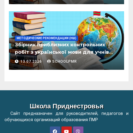
организациилор де ынвэцэмынт
ӂенерал
МЕТОДИЧЕСКИЕ РЕКОМЕНДАЦИИ (НШ)
Збірник приблизних контрольних
робіт з української мови для учнів
початкових класів організацій
13.07.2026
SCHOOLPMR
загальної освіти
Школа Приднестровья
Сайт предназначен для руководителей, педагогов и
обучающихся организаций образования ПМР