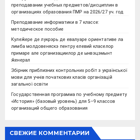
преподавании учебных предметов/дисциплин в
организациях образования ПМР на 2026/27 уч. год
Преподавание информатики в 7 классе:
методическое пособие
Кулеӂере де лукрэрь де евалуаре ориентативе ла
лимба молдовеняскэ пентру елевий класелор
примаре але организациилор де ынвэцэмынт
ӂенерал
Збірник приблизних контрольних робіт з української
мови для учнів початкових класів організацій
загальної освіти
Государственная программа по учебному предмету
«История» (базовый уровень) для 5–9 классов
организаций общего образования
СВЕЖИЕ КОММЕНТАРИИ