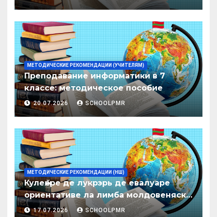
образования ПМР на 2026/27 уч. год
МЕТОДИЧЕСКИЕ РЕКОМЕНДАЦИИ (УЧИТЕЛЯМ)
Преподавание информатики в 7
классе: методическое пособие
20.07.2026
SCHOOLPMR
МЕТОДИЧЕСКИЕ РЕКОМЕНДАЦИИ (НШ)
Кулеӂере де лукрэрь де евалуаре
ориентативе ла лимба молдовеняскэ
пентру елевий класелор примаре але
17.07.2026
SCHOOLPMR