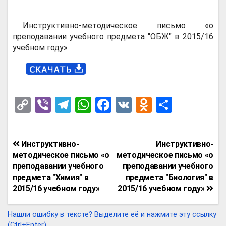
Инструктивно-методическое письмо «о
преподавании учебного предмета "ОБЖ" в 2015/16
учебном году»
C
Vi
T
W
F
V
O
О
o
b
el
h
a
K
d
т
py
er
e
at
ce
n
п
Навигация
Инструктивно-
Инструктивно-
Li
gr
s
b
o
р
по
методическое письмо «о
методическое письмо «о
n
a
A
o
kl
а
преподавании учебного
преподавании учебного
записям
предмета "Химия" в
предмета "Биология" в
k
m
p
o
a
в
2015/16 учебном году»
2015/16 учебном году»
p
k
ss
и
ni
т
Нашли ошибку в тексте? Выделите её и нажмите эту ссылку
(Ctrl+Enter).