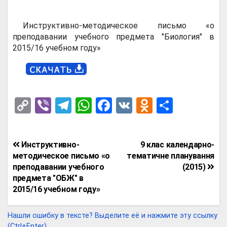
Инструктивно-методическое письмо «о
преподавании учебного предмета "Биология" в
2015/16 учебном году»
C
Vi
T
W
F
V
O
О
o
b
el
h
a
K
d
т
py
er
e
at
ce
n
п
Навигация
Инструктивно-
9 клас календарно-
Li
gr
s
b
o
р
по
методическое письмо «о
тематичне планування
n
a
A
o
kl
а
преподавании учебного
(2015)
записям
предмета "ОБЖ" в
k
m
p
o
a
в
2015/16 учебном году»
p
k
ss
и
ni
т
Нашли ошибку в тексте? Выделите её и нажмите эту ссылку
(Ctrl+Enter).