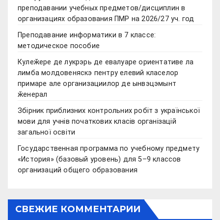
преподавании учебных предметов/дисциплин в
организациях образования ПМР на 2026/27 уч. год
Преподавание информатики в 7 классе:
методическое пособие
Кулеӂере де лукрэрь де евалуаре ориентативе ла
лимба молдовеняскэ пентру елевий класелор
примаре але организациилор де ынвэцэмынт
ӂенерал
Збірник приблизних контрольних робіт з української
мови для учнів початкових класів організацій
загальної освіти
Государственная программа по учебному предмету
«История» (базовый уровень) для 5–9 классов
организаций общего образования
СВЕЖИЕ КОММЕНТАРИИ