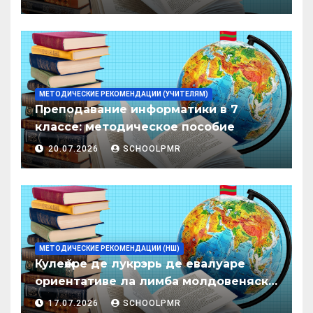
образования ПМР на 2026/27 уч. год
МЕТОДИЧЕСКИЕ РЕКОМЕНДАЦИИ (УЧИТЕЛЯМ)
Преподавание информатики в 7
классе: методическое пособие
20.07.2026
SCHOOLPMR
МЕТОДИЧЕСКИЕ РЕКОМЕНДАЦИИ (НШ)
Кулеӂере де лукрэрь де евалуаре
ориентативе ла лимба молдовеняскэ
пентру елевий класелор примаре але
17.07.2026
SCHOOLPMR