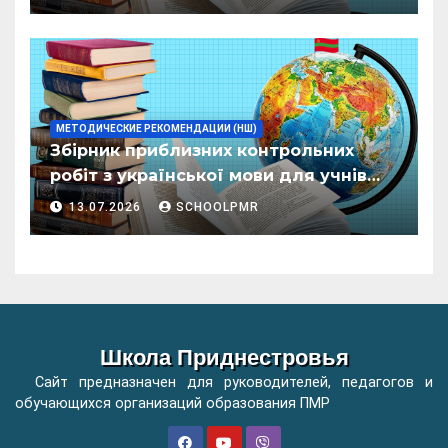
организациилор де ынвэцэмынт
ӂенерал
МЕТОДИЧЕСКИЕ РЕКОМЕНДАЦИИ (НШ)
Збірник приблизних контрольних
робіт з української мови для учнів
початкових класів організацій
13.07.2026
SCHOOLPMR
загальної освіти
Школа Приднестровья
Сайт предназначен для руководителей, педагогов и
обучающихся организаций образования ПМР