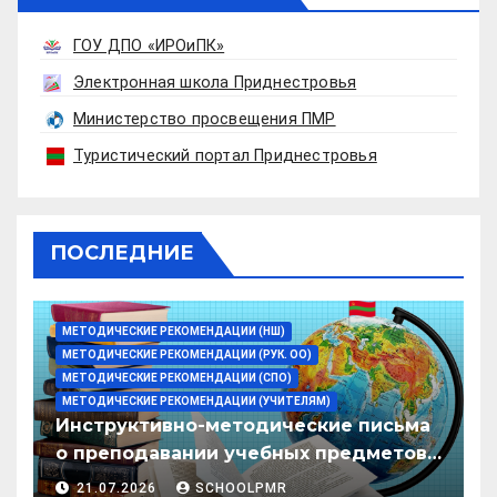
ГОУ ДПО «ИРОиПК»
Электронная школа Приднестровья
Министерство просвещения ПМР
Туристический портал Приднестровья
ПОСЛЕДНИЕ
МЕТОДИЧЕСКИЕ РЕКОМЕНДАЦИИ (НШ)
МЕТОДИЧЕСКИЕ РЕКОМЕНДАЦИИ (РУК. ОО)
МЕТОДИЧЕСКИЕ РЕКОМЕНДАЦИИ (СПО)
МЕТОДИЧЕСКИЕ РЕКОМЕНДАЦИИ (УЧИТЕЛЯМ)
Инструктивно-методические письма
о преподавании учебных предметов/
дисциплин в организациях
21.07.2026
SCHOOLPMR