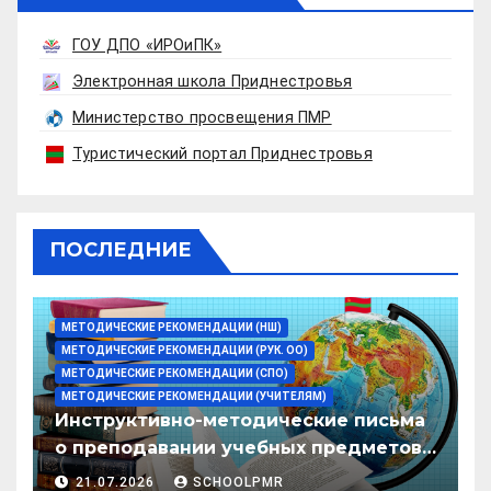
ГОУ ДПО «ИРОиПК»
Электронная школа Приднестровья
Министерство просвещения ПМР
Туристический портал Приднестровья
ПОСЛЕДНИЕ
МЕТОДИЧЕСКИЕ РЕКОМЕНДАЦИИ (НШ)
МЕТОДИЧЕСКИЕ РЕКОМЕНДАЦИИ (РУК. ОО)
МЕТОДИЧЕСКИЕ РЕКОМЕНДАЦИИ (СПО)
МЕТОДИЧЕСКИЕ РЕКОМЕНДАЦИИ (УЧИТЕЛЯМ)
Инструктивно-методические письма
о преподавании учебных предметов/
дисциплин в организациях
21.07.2026
SCHOOLPMR