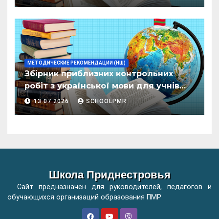
организациилор де ынвэцэмынт
ӂенерал
МЕТОДИЧЕСКИЕ РЕКОМЕНДАЦИИ (НШ)
Збірник приблизних контрольних
робіт з української мови для учнів
початкових класів організацій
13.07.2026
SCHOOLPMR
загальної освіти
Школа Приднестровья
Сайт предназначен для руководителей, педагогов и
обучающихся организаций образования ПМР