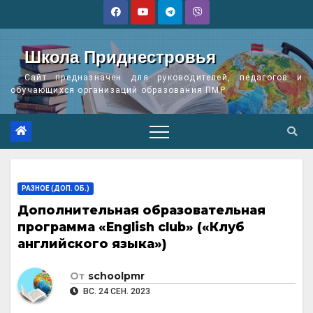
Перейти
к
содержимому
Школа Приднестровья
Сайт предназначен для руководителей, педагогов и
обучающихся организаций образования ПМР
РАЗНОЕ (ДОП. ОБ.)
Дополнительная образовательная
программа «English club» («Клуб
английского языка»)
От
schoolpmr
ВС. 24 СЕН. 2023