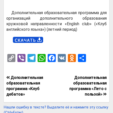
Дополнительная образовательная программа для
организаций дополнительного образования
кружковой направленности «English club» («Клуб
английского языка») (летний период)
C
Vi
T
W
F
V
O
О
o
b
el
h
a
K
d
т
py
er
e
at
ce
n
п
Навигация
Дополнительная
Дополнительная
Li
gr
s
b
o
р
по
образовательная
образовательная
n
a
A
o
kl
а
программа «Клуб
программа «Лето с
записям
дебатов»
пользой»
k
m
p
o
a
в
p
k
ss
и
Нашли ошибку в тексте? Выделите её и нажмите эту ссылку
ВОКАЛЬНАЯ НАПРАВЛЕННОСТЬ
(Ctrl+Enter).