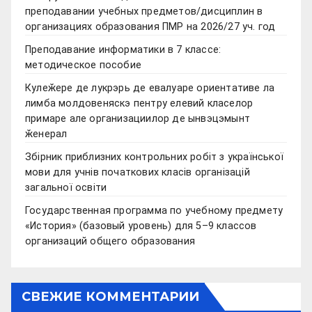
преподавании учебных предметов/дисциплин в
организациях образования ПМР на 2026/27 уч. год
Преподавание информатики в 7 классе:
методическое пособие
Кулеӂере де лукрэрь де евалуаре ориентативе ла
лимба молдовеняскэ пентру елевий класелор
примаре але организациилор де ынвэцэмынт
ӂенерал
Збірник приблизних контрольних робіт з української
мови для учнів початкових класів організацій
загальної освіти
Государственная программа по учебному предмету
«История» (базовый уровень) для 5–9 классов
организаций общего образования
СВЕЖИЕ КОММЕНТАРИИ