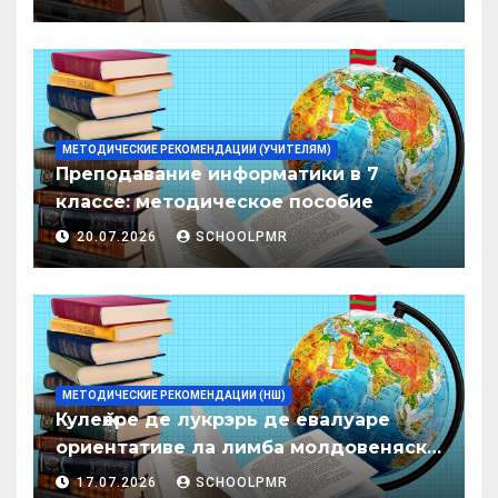
образования ПМР на 2026/27 уч. год
МЕТОДИЧЕСКИЕ РЕКОМЕНДАЦИИ (УЧИТЕЛЯМ)
Преподавание информатики в 7
классе: методическое пособие
20.07.2026
SCHOOLPMR
МЕТОДИЧЕСКИЕ РЕКОМЕНДАЦИИ (НШ)
Кулеӂере де лукрэрь де евалуаре
ориентативе ла лимба молдовеняскэ
пентру елевий класелор примаре але
17.07.2026
SCHOOLPMR