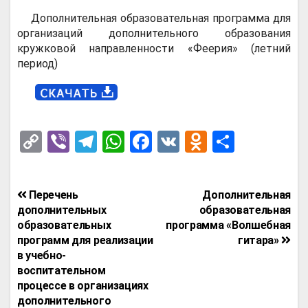
Дополнительная образовательная программа для
организаций дополнительного образования
кружковой направленности «Феерия» (летний
период)
C
Vi
T
W
F
V
O
О
o
b
el
h
a
K
d
т
py
er
e
at
ce
n
п
Навигация
Перечень
Дополнительная
Li
gr
s
b
o
р
по
дополнительных
образовательная
n
a
A
o
kl
а
образовательных
программа «Волшебная
записям
программ для реализации
гитара»
k
m
p
o
a
в
в учебно-
p
k
ss
и
воспитательном
процессе в организациях
ni
т
дополнительного