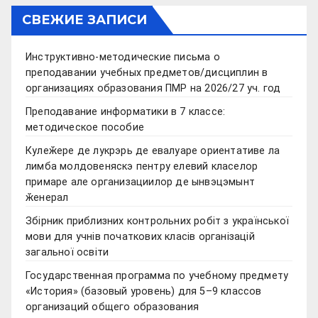
СВЕЖИЕ ЗАПИСИ
Инструктивно-методические письма о
преподавании учебных предметов/дисциплин в
организациях образования ПМР на 2026/27 уч. год
Преподавание информатики в 7 классе:
методическое пособие
Кулеӂере де лукрэрь де евалуаре ориентативе ла
лимба молдовеняскэ пентру елевий класелор
примаре але организациилор де ынвэцэмынт
ӂенерал
Збірник приблизних контрольних робіт з української
мови для учнів початкових класів організацій
загальної освіти
Государственная программа по учебному предмету
«История» (базовый уровень) для 5–9 классов
организаций общего образования