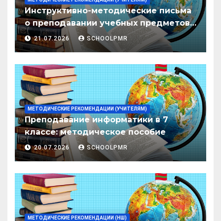
Инструктивно-методические письма
о преподавании учебных предметов/
дисциплин в организациях
21.07.2026
SCHOOLPMR
образования ПМР на 2026/27 уч. год
МЕТОДИЧЕСКИЕ РЕКОМЕНДАЦИИ (УЧИТЕЛЯМ)
Преподавание информатики в 7
классе: методическое пособие
20.07.2026
SCHOOLPMR
МЕТОДИЧЕСКИЕ РЕКОМЕНДАЦИИ (НШ)