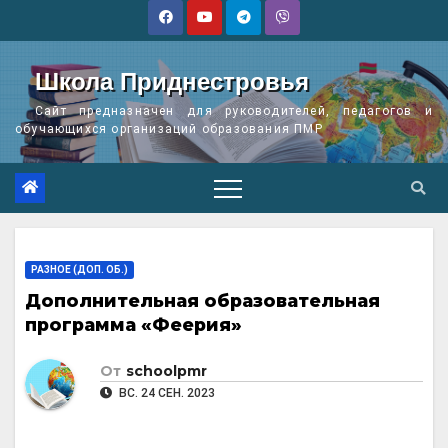
Перейти
к
содержимому
Школа Приднестровья
Сайт предназначен для руководителей, педагогов и
обучающихся организаций образования ПМР
РАЗНОЕ (ДОП. ОБ.)
Дополнительная образовательная
программа «Феерия»
От
schoolpmr
ВС. 24 СЕН. 2023