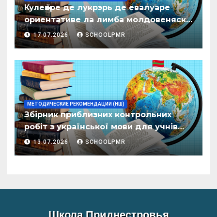
Кулеӂере де лукрэрь де евалуаре
ориентативе ла лимба молдовеняскэ
пентру елевий класелор примаре але
17.07.2026
SCHOOLPMR
организациилор де ынвэцэмынт
ӂенерал
МЕТОДИЧЕСКИЕ РЕКОМЕНДАЦИИ (НШ)
Збірник приблизних контрольних
робіт з української мови для учнів
початкових класів організацій
13.07.2026
SCHOOLPMR
загальної освіти
Школа Приднестровья