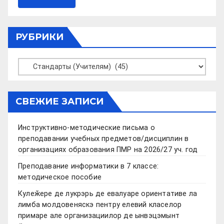
РУБРИКИ
Рубрики
СВЕЖИЕ ЗАПИСИ
Инструктивно-методические письма о
преподавании учебных предметов/дисциплин в
организациях образования ПМР на 2026/27 уч. год
Преподавание информатики в 7 классе:
методическое пособие
Кулеӂере де лукрэрь де евалуаре ориентативе ла
лимба молдовеняскэ пентру елевий класелор
примаре але организациилор де ынвэцэмынт