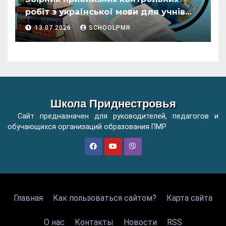
робіт з української мови для учнів
початкових класів організацій
13.07.2026
SCHOOLPMR
загальної освіти
Школа Приднестровья
Сайт предназначен для руководителей, педагогов и
обучающихся организаций образования ПМР
Главная
Как пользоваться сайтом?
Карта сайта
О нас
Контакты
Новости
RSS