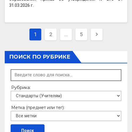
31.03.2026 г.
Пагинация
1
2
…
5
записей
ПОИСК ПО РУБРИКЕ
Рубрика:
Метка (предмет или тег):