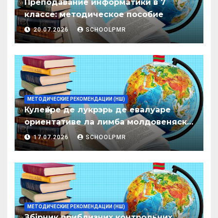
Преподавание информатики в 7
классе: методическое пособие
20.07.2026
SCHOOLPMR
МЕТОДИЧЕСКИЕ РЕКОМЕНДАЦИИ (НШ)
Кулеӂере де лукрэрь де евалуаре
ориентативе ла лимба молдовеняскэ
пентру елевий класелор примаре але
17.07.2026
SCHOOLPMR
организациилор де ынвэцэмынт
ӂенерал
МЕТОДИЧЕСКИЕ РЕКОМЕНДАЦИИ (НШ)
Збірник приблизних контрольних