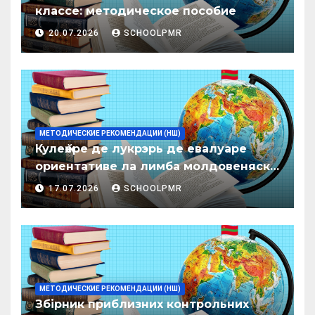
классе: методическое пособие
20.07.2026
SCHOOLPMR
МЕТОДИЧЕСКИЕ РЕКОМЕНДАЦИИ (НШ)
Кулеӂере де лукрэрь де евалуаре
ориентативе ла лимба молдовеняскэ
пентру елевий класелор примаре але
17.07.2026
SCHOOLPMR
организациилор де ынвэцэмынт
ӂенерал
МЕТОДИЧЕСКИЕ РЕКОМЕНДАЦИИ (НШ)
Збірник приблизних контрольних