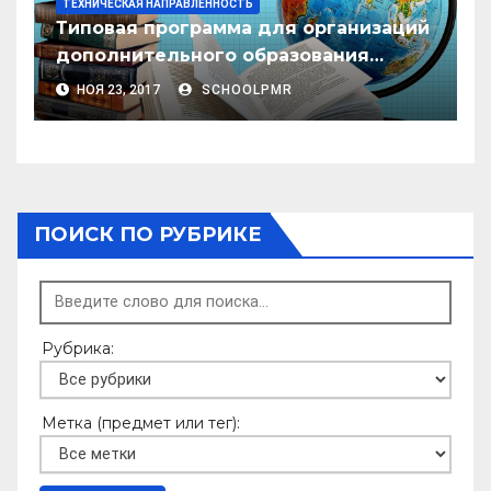
ТЕХНИЧЕСКАЯ НАПРАВЛЕННОСТЬ
Типовая программа для организаций
дополнительного образования
кружковой направленности
НОЯ 23, 2017
SCHOOLPMR
«РАКЕТНОЕ МОДЕЛИРОВАНИЕ»
ПОИСК ПО РУБРИКЕ
Рубрика:
Метка (предмет или тег):