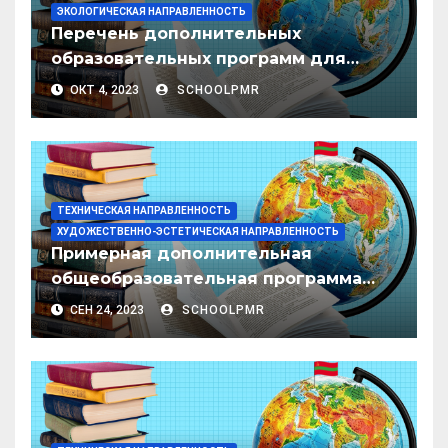
ЭКОЛОГИЧЕСКАЯ НАПРАВЛЕННОСТЬ
Перечень дополнительных
образовательных программ для
реализации в учебно-
ОКТ 4, 2023
SCHOOLPMR
воспитательном процессе в
организациях дополнительного
образования
ТЕХНИЧЕСКАЯ НАПРАВЛЕННОСТЬ
ХУДОЖЕСТВЕННО-ЭСТЕТИЧЕСКАЯ НАПРАВЛЕННОСТЬ
Примерная дополнительная
общеобразовательная программа
профессиональной пробы для
СЕН 24, 2023
SCHOOLPMR
учащихся 9-11-х классов «Основы
графического дизайна»