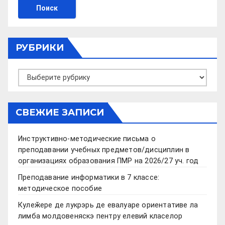
РУБРИКИ
Рубрики
СВЕЖИЕ ЗАПИСИ
Инструктивно-методические письма о
преподавании учебных предметов/дисциплин в
организациях образования ПМР на 2026/27 уч. год
Преподавание информатики в 7 классе:
методическое пособие
Кулеӂере де лукрэрь де евалуаре ориентативе ла
лимба молдовеняскэ пентру елевий класелор