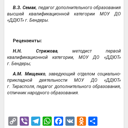
В.З. Семак
, педагог дополнительного образования
высшей квалификационной категории МОУ ДО
«ДДЮТ» г. Бендеры.
Рецензенты:
Н.Н. Стрижова
, методист первой
квалификационной категории, МОУ ДО «ДДЮТ»
г. Бендеры;
А.М. Мищенко
, заведующий отделом социально-
прикладной деятельности МОУ ДО «ДДЮТ»
г. Тирасполя, педагог дополнительного образования,
отличник народного образования.
C
Vi
T
W
F
V
O
О