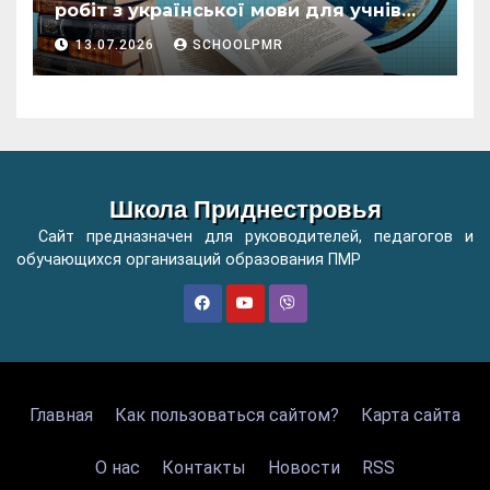
робіт з української мови для учнів
початкових класів організацій
13.07.2026
SCHOOLPMR
загальної освіти
Школа Приднестровья
Сайт предназначен для руководителей, педагогов и
обучающихся организаций образования ПМР
Главная
Как пользоваться сайтом?
Карта сайта
О нас
Контакты
Новости
RSS