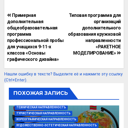
o
b
el
h
a
K
d
т
py
er
e
at
ce
n
п
Навигация
Примерная
Типовая программа для
Li
gr
s
b
o
р
по
дополнительная
организаций
n
a
A
o
kl
а
общеобразовательная
дополнительного
записям
программа
образования кружковой
k
m
p
o
a
в
профессиональной пробы
направленности
p
k
ss
и
для учащихся 9-11-х
«РАКЕТНОЕ
классов «Основы
МОДЕЛИРОВАНИЕ»
ni
т
графического дизайна»
ki
ь
Нашли ошибку в тексте? Выделите её и нажмите эту ссылку
ВОКАЛЬНАЯ НАПРАВЛЕННОСТЬ
(Ctrl+Enter).
ДЕКОРАТИВНО-ПРИКЛАДНАЯ НАПРАВЛЕННОСТЬ
ПРОГРАММЫ (ДОП. ОБ.)
РАЗНОЕ (ДОП. ОБ.)
ПОХОЖАЯ ЗАПИСЬ
СОЦИАЛЬНО-ПРИКЛАДНАЯ НАПРАВЛЕННОСТЬ
СПОРТИВНАЯ НАПРАВЛЕННОСТЬ
ТЕХНИЧЕСКАЯ НАПРАВЛЕННОСТЬ
ТУРИСТИЧЕСКАЯ НАПРАВЛЕННОСТЬ
ХОРЕОГРАФИЧЕСКАЯ НАПРАВЛЕННОСТЬ
ХУДОЖЕСТВЕННО-ЭСТЕТИЧЕСКАЯ НАПРАВЛЕННОСТЬ