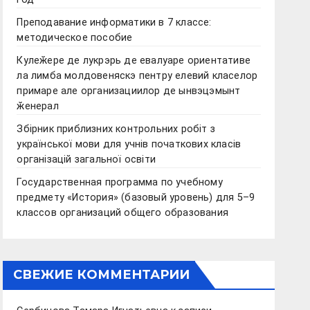
Преподавание информатики в 7 классе:
методическое пособие
Кулеӂере де лукрэрь де евалуаре ориентативе
ла лимба молдовеняскэ пентру елевий класелор
примаре але организациилор де ынвэцэмынт
ӂенерал
Збірник приблизних контрольних робіт з
української мови для учнів початкових класів
організацій загальної освіти
Государственная программа по учебному
предмету «История» (базовый уровень) для 5–9
классов организаций общего образования
СВЕЖИЕ КОММЕНТАРИИ