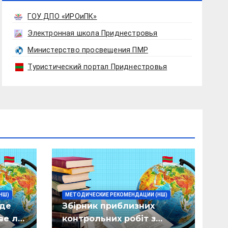
ГОУ ДПО «ИРОиПК»
Электронная школа Приднестровья
Министерство просвещения ПМР
Туристический портал Приднестровья
НШ)
МЕТОДИЧЕСКИЕ РЕКОМЕНДАЦИИ (НШ)
 де
Збірник приблизних
ве ла
контрольних робіт з