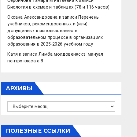
Сербинова Тамара Игнатьевна
к записи
Биология в схемах и таблицах (78 и 116 часов)
Оксана Александровна
к записи
Перечень
учебников, рекомендованных и (или)
допущенных к использованию в
образовательном процессе в организациях
образования в 2025-2026 учебном году
Катя
к записи
Лимба молдовеняскэ: мануал
пентру класа а 8
АРХИВЫ
Архивы
ПОЛЕЗНЫЕ ССЫЛКИ