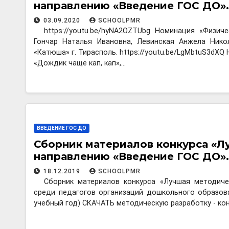
направлению «Введение ГОС ДО». 
03.09.2020
SCHOOLPMR
https://youtu.be/hyNA2OZTUbg Номинация «Физи
Гончар Наталья Ивановна, Левинская Анжела Ни
«Катюша» г. Тирасполь. https://youtu.be/LgMbtuS3d
«Дождик чаще кап, кап»,…
ВВЕДЕНИЕ ГОС ДО
Сборник материалов конкурса «Л
направлению «Введение ГОС ДО». 
18.12.2019
SCHOOLPMR
Сборник материалов конкурса «Лучшая методич
среди педагогов организаций дошкольного образов
учебный год) СКАЧАТЬ методическую разработку - ко