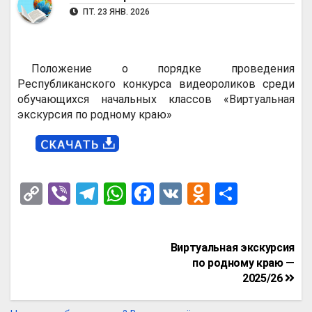
ПТ. 23 ЯНВ. 2026
Положение о порядке проведения
Республиканского конкурса видеороликов среди
обучающихся начальных классов «Виртуальная
экскурсия по родному краю»
C
Vi
T
W
F
V
O
О
o
b
el
h
a
K
d
т
py
er
e
at
ce
n
п
Навигация
Виртуальная экскурсия
Li
gr
s
b
o
р
по
по родному краю —
n
a
A
o
kl
а
2025/26
записям
k
m
p
o
a
в