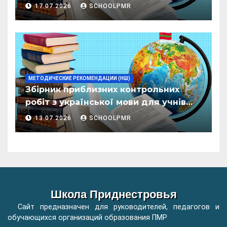
пентру елевий класелор примаре але
17.07.2026
SCHOOLPMR
организациилор де ынвэцэмынт
ӂенерал
МЕТОДИЧЕСКИЕ РЕКОМЕНДАЦИИ (НШ)
Збірник приблизних контрольних
робіт з української мови для учнів
початкових класів організацій
13.07.2026
SCHOOLPMR
загальної освіти
Школа Приднестровья
Сайт предназначен для руководителей, педагогов и
обучающихся организаций образования ПМР