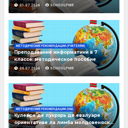
дисциплин в организациях
21.07.2026
SCHOOLPMR
образования ПМР на 2026/27 уч. год
МЕТОДИЧЕСКИЕ РЕКОМЕНДАЦИИ (УЧИТЕЛЯМ)
Преподавание информатики в 7
классе: методическое пособие
20.07.2026
SCHOOLPMR
МЕТОДИЧЕСКИЕ РЕКОМЕНДАЦИИ (НШ)
Кулеӂере де лукрэрь де евалуаре
ориентативе ла лимба молдовеняскэ