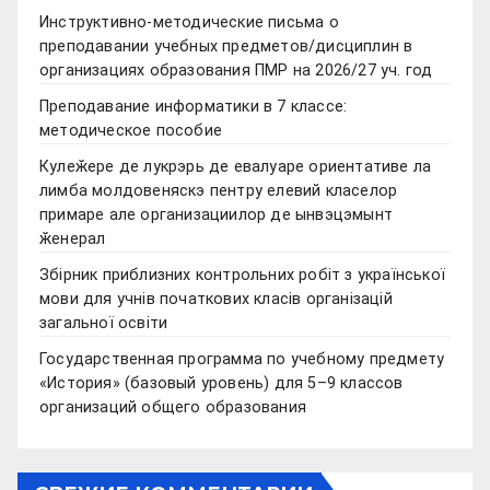
Инструктивно-методические письма о
преподавании учебных предметов/дисциплин в
организациях образования ПМР на 2026/27 уч. год
Преподавание информатики в 7 классе:
методическое пособие
Кулеӂере де лукрэрь де евалуаре ориентативе ла
лимба молдовеняскэ пентру елевий класелор
примаре але организациилор де ынвэцэмынт
ӂенерал
Збірник приблизних контрольних робіт з української
мови для учнів початкових класів організацій
загальної освіти
Государственная программа по учебному предмету
«История» (базовый уровень) для 5–9 классов
организаций общего образования