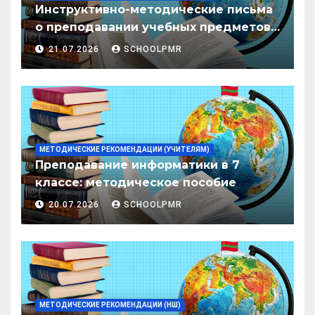
Инструктивно-методические письма
о преподавании учебных предметов/
дисциплин в организациях
21.07.2026
SCHOOLPMR
образования ПМР на 2026/27 уч. год
МЕТОДИЧЕСКИЕ РЕКОМЕНДАЦИИ (УЧИТЕЛЯМ)
Преподавание информатики в 7
классе: методическое пособие
20.07.2026
SCHOOLPMR
МЕТОДИЧЕСКИЕ РЕКОМЕНДАЦИИ (НШ)