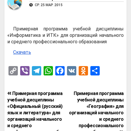
СР. 25 МАР. 2015
Примерная программа учебной дисциплины
«Информатика и ИТК» для организаций начального
и среднего профессионального образования
Скачать
C
Vi
T
W
F
V
O
О
o
b
el
h
a
K
d
т
py
er
e
at
ce
n
п
Навигация
Примерная программа
Примерная программа
Li
gr
s
b
o
р
по
учебной дисциплины
учебной дисциплины
n
a
A
o
kl
а
«Официальный (русский)
«География» для
записям
язык и литература» для
организаций начального
k
m
p
o
a
в
организаций начального
и среднего
p
k
ss
и
и среднего
профессионального