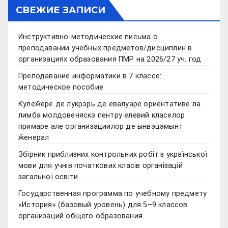
СВЕЖИЕ ЗАПИСИ
Инструктивно-методические письма о
преподавании учебных предметов/дисциплин в
организациях образования ПМР на 2026/27 уч. год
Преподавание информатики в 7 классе:
методическое пособие
Кулеӂере де лукрэрь де евалуаре ориентативе ла
лимба молдовеняскэ пентру елевий класелор
примаре але организациилор де ынвэцэмынт
ӂенерал
Збірник приблизних контрольних робіт з української
мови для учнів початкових класів організацій
загальної освіти
Государственная программа по учебному предмету
«История» (базовый уровень) для 5–9 классов
организаций общего образования