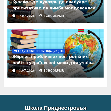
Кулеӂере де лукрэрь де евалуаре
ориентативе ла лимба молдовеняскэ
пентру елевий класелор примаре але
17.07.2026
SCHOOLPMR
организациилор де ынвэцэмынт
ӂенерал
МЕТОДИЧЕСКИЕ РЕКОМЕНДАЦИИ (НШ)
Збірник приблизних контрольних
робіт з української мови для учнів
початкових класів організацій
13.07.2026
SCHOOLPMR
загальної освіти
Школа Приднестровья