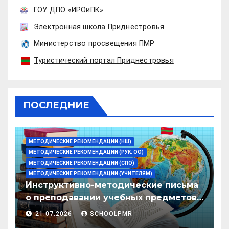
ГОУ ДПО «ИРОиПК»
Электронная школа Приднестровья
Министерство просвещения ПМР
Туристический портал Приднестровья
ПОСЛЕДНИЕ
МЕТОДИЧЕСКИЕ РЕКОМЕНДАЦИИ (НШ)
МЕТОДИЧЕСКИЕ РЕКОМЕНДАЦИИ (РУК. ОО)
МЕТОДИЧЕСКИЕ РЕКОМЕНДАЦИИ (СПО)
МЕТОДИЧЕСКИЕ РЕКОМЕНДАЦИИ (УЧИТЕЛЯМ)
Инструктивно-методические письма
о преподавании учебных предметов/
дисциплин в организациях
21.07.2026
SCHOOLPMR
образования ПМР на 2026/27 уч. год