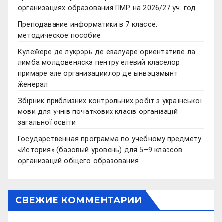
организациях образования ПМР на 2026/27 уч. год
Преподавание информатики в 7 классе:
методическое пособие
Кулеӂере де лукрэрь де евалуаре ориентативе ла
лимба молдовеняскэ пентру елевий класелор
примаре але организациилор де ынвэцэмынт
ӂенерал
Збірник приблизних контрольних робіт з української
мови для учнів початкових класів організацій
загальної освіти
Государственная программа по учебному предмету
«История» (базовый уровень) для 5–9 классов
организаций общего образования
СВЕЖИЕ КОММЕНТАРИИ