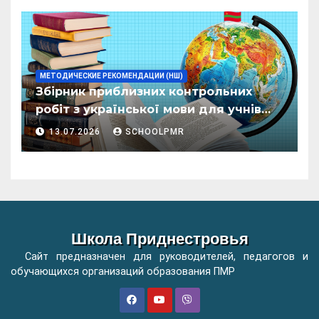
ӂенерал
МЕТОДИЧЕСКИЕ РЕКОМЕНДАЦИИ (НШ)
Збірник приблизних контрольних
робіт з української мови для учнів
початкових класів організацій
13.07.2026
SCHOOLPMR
загальної освіти
Школа Приднестровья
Сайт предназначен для руководителей, педагогов и
обучающихся организаций образования ПМР