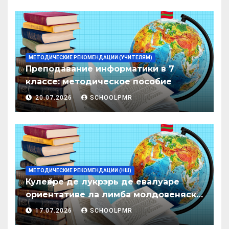
МЕТОДИЧЕСКИЕ РЕКОМЕНДАЦИИ (УЧИТЕЛЯМ)
Преподавание информатики в 7
классе: методическое пособие
20.07.2026
SCHOOLPMR
МЕТОДИЧЕСКИЕ РЕКОМЕНДАЦИИ (НШ)
Кулеӂере де лукрэрь де евалуаре
ориентативе ла лимба молдовеняскэ
пентру елевий класелор примаре але
17.07.2026
SCHOOLPMR
организациилор де ынвэцэмынт