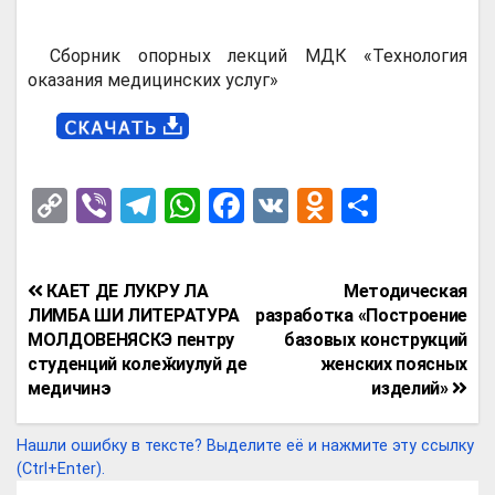
Сборник опорных лекций МДК «Технология
оказания медицинских услуг»
C
Vi
T
W
F
V
O
О
o
b
el
h
a
K
d
т
py
er
e
at
ce
n
п
Навигация
КАЕТ ДЕ ЛУКРУ ЛА
Методическая
Li
gr
s
b
o
р
по
ЛИМБА ШИ ЛИТЕРАТУРА
разработка «Построение
n
a
A
o
kl
а
МОЛДОВЕНЯСКЭ пентру
базовых конструкций
записям
студенций колеӂиулуй де
женских поясных
k
m
p
o
a
в
медичинэ
изделий»
p
k
ss
и
ni
т
Нашли ошибку в тексте? Выделите её и нажмите эту ссылку
(Ctrl+Enter).
ki
ь