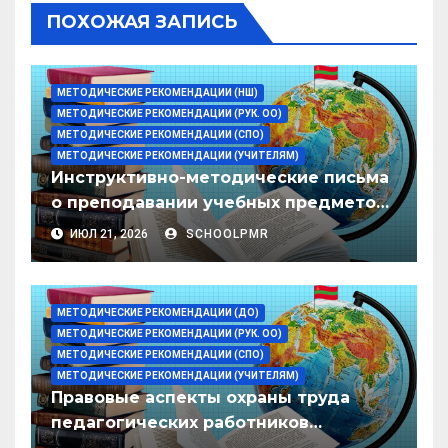
ПОХОЖАЯ ЗАПИСЬ
МЕТОДИЧЕСКИЕ РЕКОМЕНДАЦИИ (НШ)
МЕТОДИЧЕСКИЕ РЕКОМЕНДАЦИИ (РУК. ОО)
МЕТОДИЧЕСКИЕ РЕКОМЕНДАЦИИ (СПО)
МЕТОДИЧЕСКИЕ РЕКОМЕНДАЦИИ (УЧИТЕЛЯМ)
Инструктивно-методические письма
о преподавании учебных предметов/
дисциплин в организациях
ИЮЛ 21, 2026
SCHOOLPMR
образования ПМР на 2026/27 уч. год
МЕТОДИЧЕСКИЕ РЕКОМЕНДАЦИИ (ДО)
МЕТОДИЧЕСКИЕ РЕКОМЕНДАЦИИ (РУК. ОО)
МЕТОДИЧЕСКИЕ РЕКОМЕНДАЦИИ (СПО)
МЕТОДИЧЕСКИЕ РЕКОМЕНДАЦИИ (УЧИТЕЛЯМ)
Правовые аспекты охраны труда
педагогических работников
организаций образования ПМР