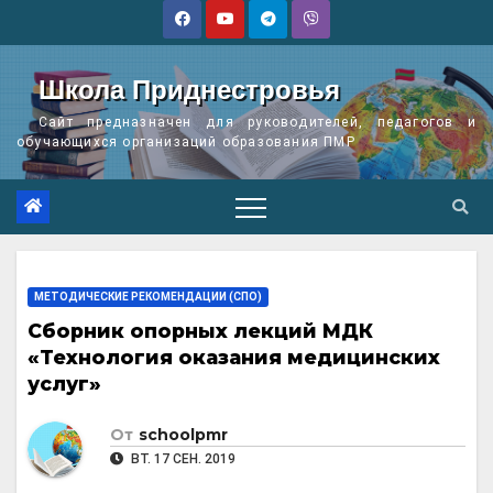
Перейти
к
содержимому
Школа Приднестровья
Сайт предназначен для руководителей, педагогов и
обучающихся организаций образования ПМР
МЕТОДИЧЕСКИЕ РЕКОМЕНДАЦИИ (СПО)
Сборник опорных лекций МДК
«Технология оказания медицинских
услуг»
От
schoolpmr
ВТ. 17 СЕН. 2019