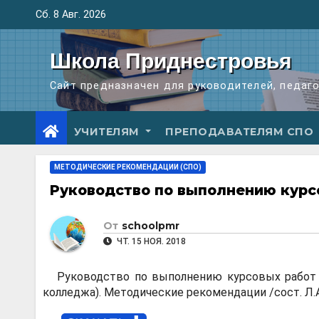
Перейти
Сб. 8 Авг. 2026
к
содержимому
Школа Приднестровья
Сайт предназначен для руководителей, педаг
УЧИТЕЛЯМ
ПРЕПОДАВАТЕЛЯМ СПО
МЕТОДИЧЕСКИЕ РЕКОМЕНДАЦИИ (СПО)
Руководство по выполнению кур
От
schoolpmr
ЧТ. 15 НОЯ. 2018
Руководство по выполнению курсовых работ 
колледжа). Методические рекомендации /сост. Л.А.