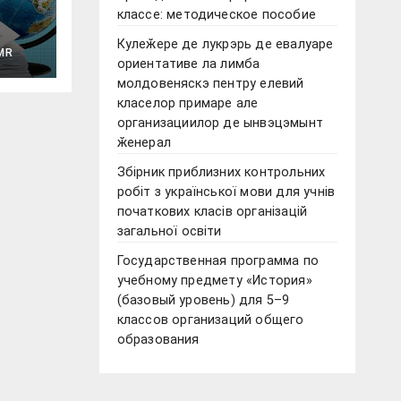
классе: методическое пособие
Кулеӂере де лукрэрь де евалуаре
сетей
MR
ориентативе ла лимба
молдовеняскэ пентру елевий
класелор примаре але
организациилор де ынвэцэмынт
ӂенерал
Збірник приблизних контрольних
робіт з української мови для учнів
початкових класів організацій
загальної освіти
Государственная программа по
учебному предмету «История»
(базовый уровень) для 5–9
классов организаций общего
образования