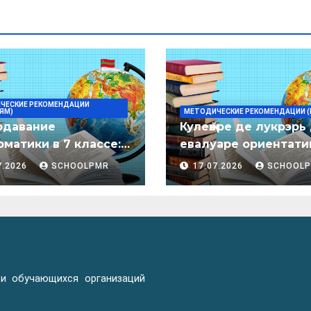
ЧЕСКИЕ РЕКОМЕНДАЦИИ
ЯМ)
МЕТОДИЧЕСКИЕ РЕКОМЕНДАЦИИ (
одавание
Кулеӂере де лукрэрь
матики в 7 классе:
евалуаре ориентати
дическое пособие
лимба молдовеняск
7.2026
SCHOOLPMR
17.07.2026
SCHOOL
пентру елевий клас
примаре але
организациилор де
ынвэцэмынт ӂенерал
 и обучающихся организаций