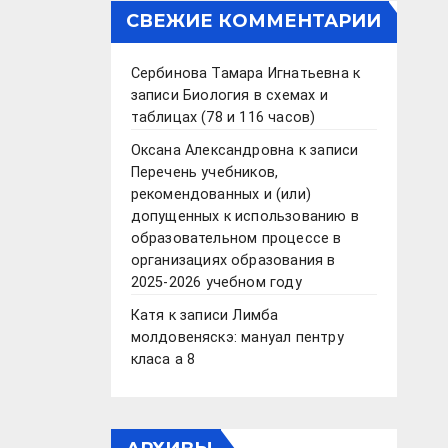
СВЕЖИЕ КОММЕНТАРИИ
Сербинова Тамара Игнатьевна
к
записи
Биология в схемах и
таблицах (78 и 116 часов)
Оксана Александровна
к записи
Перечень учебников,
рекомендованных и (или)
допущенных к использованию в
образовательном процессе в
организациях образования в
2025-2026 учебном году
Катя
к записи
Лимба
молдовеняскэ: мануал пентру
класа а 8