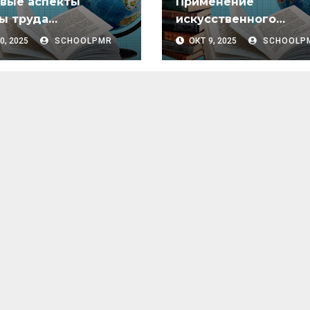
вые аспекты
Применение
ы труда
искусственного
огических
интеллекта и нейро
0, 2025
SCHOOLPMR
ОКТ 9, 2025
SCHOOLP
ников организаций
в образовании
ования ПМР