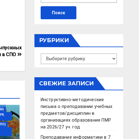
РУБРИКИ
ыпускных
я в СПО
Рубрики
СВЕЖИЕ ЗАПИСИ
Инструктивно-методические
ДО)
письма о преподавании учебных
Ш)
предметов/дисциплин в
УК.
организациях образования ПМР
ПО)
на 2026/27 уч. год
Преподавание информатики в 7