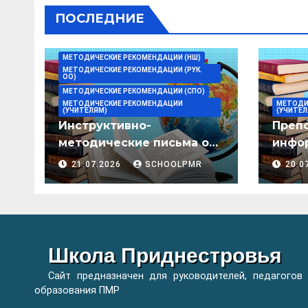
ПОСЛЕДНИЕ
МЕТОДИЧЕСКИЕ РЕКОМЕНДАЦИИ (НШ)
МЕТОДИЧЕСКИЕ РЕКОМЕНДАЦИИ (РУК.
ОО)
МЕТОДИЧЕСКИЕ РЕКОМЕНДАЦИИ (СПО)
МЕТОДИЧЕСКИЕ РЕКОМЕНДАЦИИ
МЕТОДИ
(УЧИТЕЛЯМ)
(УЧИТЕЛ
Инструктивно-
Преп
методические письма о
инфор
преподавании учебных
мето
21.07.2026
SCHOOLPMR
20.0
предметов/дисциплин в
организациях
образования ПМР на
2026/27 уч. год
Школа Приднестровья
Сайт предназначен для руководителей, педагогов
образования ПМР