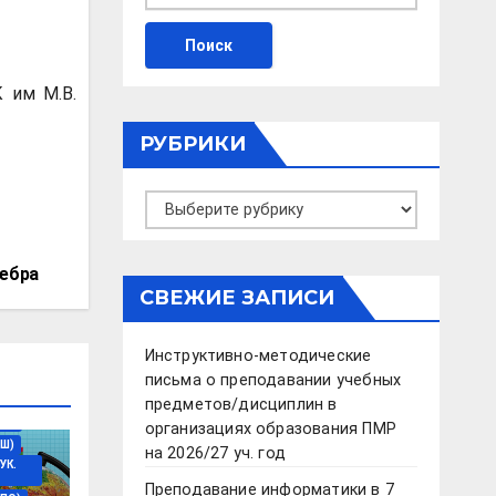
 им М.В.
РУБРИКИ
Рубрики
гебра
СВЕЖИЕ ЗАПИСИ
Инструктивно-методические
письма о преподавании учебных
предметов/дисциплин в
ДО)
организациях образования ПМР
Ш)
на 2026/27 уч. год
УК.
Преподавание информатики в 7