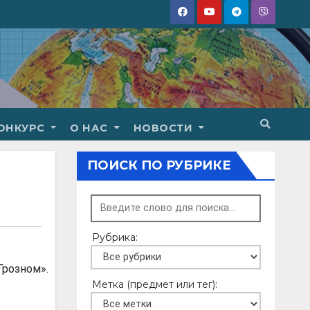
ОНКУРС
О НАС
НОВОСТИ
ПОИСК ПО РУБРИКЕ
Рубрика:
розном».
Метка (предмет или тег):