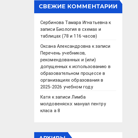
СВЕЖИЕ КОММЕНТАРИИ
Сербинова Тамара Игнатьевна
к
записи
Биология в схемах и
таблицах (78 и 116 часов)
Оксана Александровна
к записи
Перечень учебников,
рекомендованных и (или)
допущенных к использованию в
образовательном процессе в
организациях образования в
2025-2026 учебном году
Катя
к записи
Лимба
молдовеняскэ: мануал пентру
класа а 8