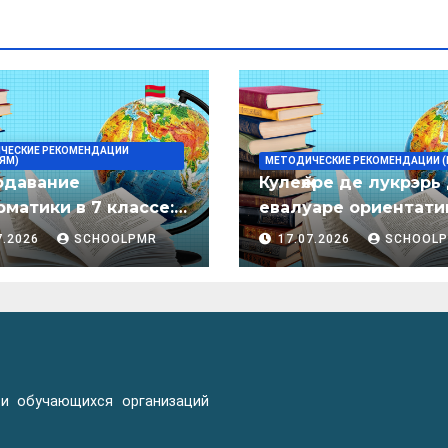
ЧЕСКИЕ РЕКОМЕНДАЦИИ
ЯМ)
МЕТОДИЧЕСКИЕ РЕКОМЕНДАЦИИ (
одавание
Кулеӂере де лукрэрь
матики в 7 классе:
евалуаре ориентати
дическое пособие
лимба молдовеняск
7.2026
SCHOOLPMR
17.07.2026
SCHOOL
пентру елевий клас
примаре але
организациилор де
ынвэцэмынт ӂенерал
 и обучающихся организаций