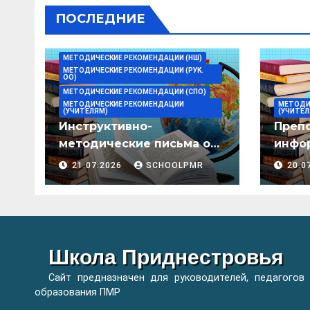
ПОСЛЕДНИЕ
МЕТОДИЧЕСКИЕ РЕКОМЕНДАЦИИ (НШ)
МЕТОДИЧЕСКИЕ РЕКОМЕНДАЦИИ (РУК.
ОО)
МЕТОДИЧЕСКИЕ РЕКОМЕНДАЦИИ (СПО)
МЕТОДИЧЕСКИЕ РЕКОМЕНДАЦИИ
МЕТОДИ
(УЧИТЕЛЯМ)
(УЧИТЕЛ
Инструктивно-
Преп
методические письма о
инфор
преподавании учебных
мето
21.07.2026
SCHOOLPMR
20.0
предметов/дисциплин в
организациях
образования ПМР на
2026/27 уч. год
Школа Приднестровья
Сайт предназначен для руководителей, педагогов
образования ПМР