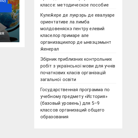
ПО)
классе: методическое пособие
Кулеӂере де лукрэрь де евалуаре
ориентативе ла лимба
молдовеняскэ пентру елевий
сетей
MR
класелор примаре але
организациилор де ынвэцэмынт
ӂенерал
Збірник приблизних контрольних
робіт з української мови для учнів
початкових класів організацій
загальної освіти
Государственная программа по
учебному предмету «История»
(базовый уровень) для 5–9
классов организаций общего
образования