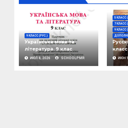
ni
т
ki
ь
5 КЛАСС 
7 КЛАСС 
9 КЛАСС 
9 КЛАСС (РУС.)
ДОПОЛНИ
Українська мова та
Русск
література. 9 клас
класс
ИЮЛ 8, 2026
SCHOOLPMR
ИЮН 1