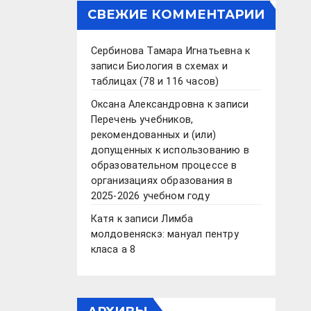
СВЕЖИЕ КОММЕНТАРИИ
Сербинова Тамара Игнатьевна
к
записи
Биология в схемах и
таблицах (78 и 116 часов)
Оксана Александровна
к записи
Перечень учебников,
рекомендованных и (или)
допущенных к использованию в
образовательном процессе в
организациях образования в
2025-2026 учебном году
Катя
к записи
Лимба
молдовеняскэ: мануал пентру
класа а 8