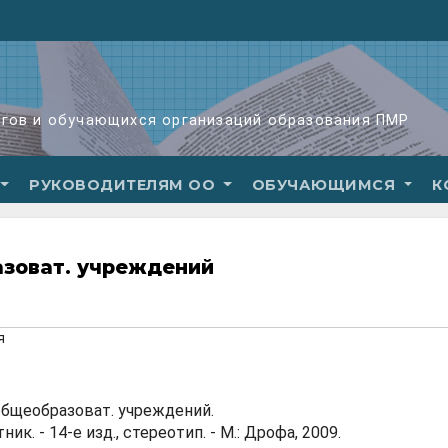
огов и обучающихся организаций образования ПМР
РУКОВОДИТЕЛЯМ ОО
ОБУЧАЮЩИМСЯ
К
разоват. учреждений
я
я общеобразоват. учреждений.
ник. - 14-е изд., стереотип. - М.: Дрофа, 2009.