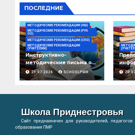
ПОСЛЕДНИЕ
МЕТОДИЧЕСКИЕ РЕКОМЕНДАЦИИ (НШ)
МЕТОДИЧЕСКИЕ РЕКОМЕНДАЦИИ (РУК.
ОО)
МЕТОДИЧЕСКИЕ РЕКОМЕНДАЦИИ (СПО)
МЕТОДИЧЕСКИЕ РЕКОМЕНДАЦИИ
МЕТОДИ
(УЧИТЕЛЯМ)
(УЧИТЕЛ
Инструктивно-
Преп
методические письма о
инфор
преподавании учебных
мето
21.07.2026
SCHOOLPMR
20.0
предметов/дисциплин в
организациях
образования ПМР на
2026/27 уч. год
Школа Приднестровья
Сайт предназначен для руководителей, педагогов
образования ПМР