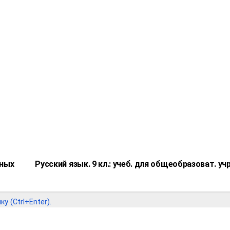
ьных
Русский язык. 9 кл.: учеб. для общеобразоват. у
 (Ctrl+Enter).