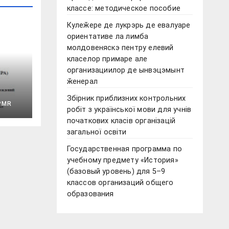
классе: методическое пособие
Кулеӂере де лукрэрь де евалуаре
ориентативе ла лимба
молдовеняскэ пентру елевий
класелор примаре але
организациилор де ынвэцэмынт
ӂенерал
Збірник приблизних контрольних
я.
PMR
робіт з української мови для учнів
ка
початкових класів організацій
кл.
загальної освіти
ых
Государственная программа по
учебному предмету «История»
(базовый уровень) для 5–9
классов организаций общего
образования