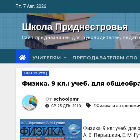
Перейти
Пт. 7 Авг. 2026
к
содержимому
Школа Приднестровья
Сайт предназначен для руководителей, педаг
УЧИТЕЛЯМ
ПРЕПОДАВАТЕЛЯМ СПО
9 КЛАСС (РУС.)
Физика. 9 кл.: учеб. для общеоб
От
schoolpmr
#Физика и астрономи
СР. 25 ДЕК. 2013
Физика. 9 кл.: учеб. дл
А. В. Перышкин, Е. М. Гут