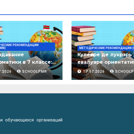
ЧЕСКИЕ РЕКОМЕНДАЦИИ
ЯМ)
МЕТОДИЧЕСКИЕ РЕКОМЕНДАЦИИ (
одавание
Кулеӂере де лукрэрь
матики в 7 классе:
евалуаре ориентати
дическое пособие
лимба молдовеняск
7.2026
SCHOOLPMR
17.07.2026
SCHOOL
пентру елевий клас
примаре але
организациилор де
ынвэцэмынт ӂенерал
 и обучающихся организаций