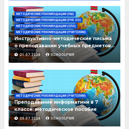
МЕТОДИЧЕСКИЕ РЕКОМЕНДАЦИИ (НШ)
МЕТОДИЧЕСКИЕ РЕКОМЕНДАЦИИ (РУК. ОО)
МЕТОДИЧЕСКИЕ РЕКОМЕНДАЦИИ (СПО)
МЕТОДИЧЕСКИЕ РЕКОМЕНДАЦИИ (УЧИТЕЛЯМ)
Инструктивно-методические письма
о преподавании учебных предметов/
дисциплин в организациях
21.07.2026
SCHOOLPMR
образования ПМР на 2026/27 уч. год
МЕТОДИЧЕСКИЕ РЕКОМЕНДАЦИИ (УЧИТЕЛЯМ)
Преподавание информатики в 7
классе: методическое пособие
20.07.2026
SCHOOLPMR