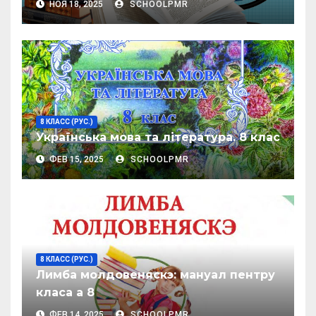
НОЯ 18, 2025
SCHOOLPMR
8 КЛАСС (РУС.)
Українська мова та література. 8 клас
ФЕВ 15, 2025
SCHOOLPMR
8 КЛАСС (РУС.)
Лимба молдовеняскэ: мануал пентру
класа а 8
ФЕВ 14, 2025
SCHOOLPMR