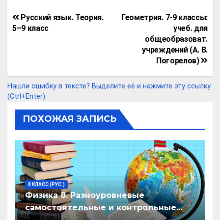
py
er
e
at
ce
n
п
Навигация
Русский язык. Теория.
Геометрия. 7-9 классы:
Li
gr
s
b
o
р
по
5–9 класс
учеб. для
n
a
A
o
kl
а
общеобразоват.
записям
учреждений (А. В.
k
m
p
o
a
в
Погорелов)
p
k
ss
и
ni
т
Нашли ошибку в тексте? Выделите её и нажмите эту ссылку
(Ctrl+Enter).
ki
ь
ПОХОЖАЯ ЗАПИСЬ
8 КЛАСС (РУС.)
Физика 8. Разноуровневые
самостоятельные и контрольные
работы