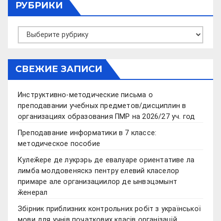
РУБРИКИ
Рубрики
СВЕЖИЕ ЗАПИСИ
Инструктивно-методические письма о
преподавании учебных предметов/дисциплин в
организациях образования ПМР на 2026/27 уч. год
Преподавание информатики в 7 классе:
методическое пособие
Кулеӂере де лукрэрь де евалуаре ориентативе ла
лимба молдовеняскэ пентру елевий класелор
примаре але организациилор де ынвэцэмынт
ӂенерал
Збірник приблизних контрольних робіт з української
мови для учнів початкових класів організацій