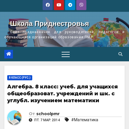
Перейти
к
содержимому
Школа Приднестровья
Сайт предназначен для руководителей, педагогов и
обучающихся организаций образования ПМР
8 КЛАСС (РУС.)
Алгебра. 8 класс: учеб. для учащихся
общеобразоват. учреждений и шк. с
углубл. изучением математики
От
schoolpmr
#Математика
ПТ. 7 МАР. 2014