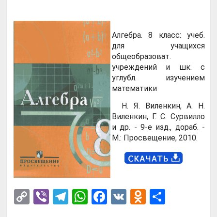
Алгебра. 8 класс: учеб.
для учащихся
общеобразоват.
учреждений и шк. с
углубл. изучением
математики
Н. Я. Виленкин, А. Н.
Виленкин, Г. С. Сурвилло
и др. - 9-е изд., дораб. -
М.: Просвещение, 2010.
C
Vi
T
W
F
V
O
О
o
b
el
h
a
K
d
т