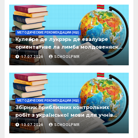
МЕТОДИЧЕСКИЕ РЕКОМЕНДАЦИИ (НШ)
Кулеӂере де лукрэрь де евалуаре
ориентативе ла лимба молдовеняскэ
пентру елевий класелор примаре але
17.07.2026
SCHOOLPMR
организациилор де ынвэцэмынт
ӂенерал
МЕТОДИЧЕСКИЕ РЕКОМЕНДАЦИИ (НШ)
Збірник приблизних контрольних
робіт з української мови для учнів
початкових класів організацій
13.07.2026
SCHOOLPMR
загальної освіти