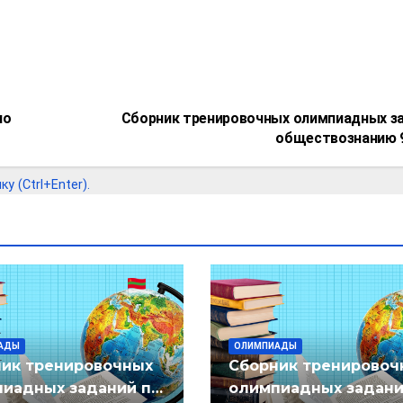
по
Сборник тренировочных олимпиадных за
обществознанию 
 (Ctrl+Enter).
АДЫ
ОЛИМПИАДЫ
ик тренировочных
Сборник тренировоч
иадных заданий по
олимпиадных задани