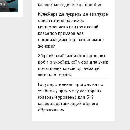
ласс
MR
классе: методическое пособие
Кулеӂере де лукрэрь де евалуаре
ориентативе ла лимба
молдовеняскэ пентру елевий
класелор примаре але
организациилор де ынвэцэмынт
ӂенерал
Збірник приблизних контрольних
робіт з української мови для учнів
початкових класів організацій
загальної освіти
Государственная программа по
учебному предмету «История»
(базовый уровень) для 5–9
классов организаций общего
образования