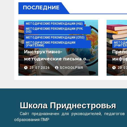
ПОСЛЕДНИЕ
МЕТОДИЧЕСКИЕ РЕКОМЕНДАЦИИ (НШ)
МЕТОДИЧЕСКИЕ РЕКОМЕНДАЦИИ (РУК.
ОО)
МЕТОДИЧЕСКИЕ РЕКОМЕНДАЦИИ (СПО)
МЕТОДИЧЕСКИЕ РЕКОМЕНДАЦИИ
МЕТОДИ
(УЧИТЕЛЯМ)
(УЧИТЕЛ
Инструктивно-
Преп
методические письма о
инфор
преподавании учебных
мето
21.07.2026
SCHOOLPMR
20.0
предметов/дисциплин в
организациях
образования ПМР на
2026/27 уч. год
Школа Приднестровья
Сайт предназначен для руководителей, педагогов
образования ПМР