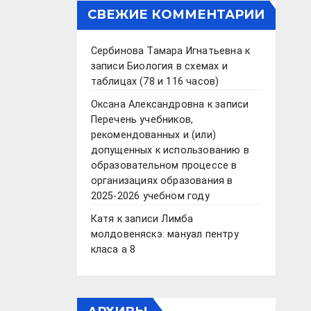
СВЕЖИЕ КОММЕНТАРИИ
Сербинова Тамара Игнатьевна
к
записи
Биология в схемах и
таблицах (78 и 116 часов)
Оксана Александровна
к записи
Перечень учебников,
рекомендованных и (или)
допущенных к использованию в
образовательном процессе в
организациях образования в
2025-2026 учебном году
Катя
к записи
Лимба
молдовеняскэ: мануал пентру
класа а 8