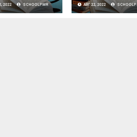
ии. 10 класс
обществознанию 9 к
2, 2022
SCHOOLPMR
АВГ 22, 2022
SCHOOLP