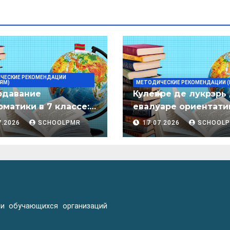
ЧЕСКИЕ РЕКОМЕНДАЦИИ
ЯМ)
МЕТОДИЧЕСКИЕ РЕКОМЕНДАЦИИ (
одавание
Кулеӂере де лукрэрь
матики в 7 классе:
евалуаре ориентати
дическое пособие
лимба молдовеняск
7.2026
SCHOOLPMR
17.07.2026
SCHOOL
пентру елевий клас
примаре але
организациилор де
ынвэцэмынт ӂенерал
 и обучающихся организаций