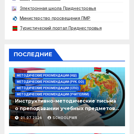
Электронная школа Приднестровья
Министерство просвещения ПМР
Туристический портал Приднестровья
ПОСЛЕДНИЕ
МЕТОДИЧЕСКИЕ РЕКОМЕНДАЦИИ (НШ)
МЕТОДИЧЕСКИЕ РЕКОМЕНДАЦИИ (РУК. ОО)
МЕТОДИЧЕСКИЕ РЕКОМЕНДАЦИИ (СПО)
МЕТОДИЧЕСКИЕ РЕКОМЕНДАЦИИ (УЧИТЕЛЯМ)
Инструктивно-методические письма
о преподавании учебных предметов/
дисциплин в организациях
21.07.2026
SCHOOLPMR
образования ПМР на 2026/27 уч. год