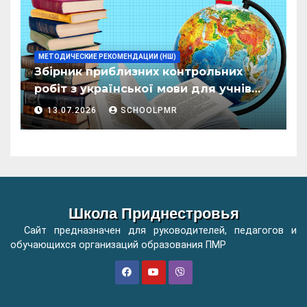
МЕТОДИЧЕСКИЕ РЕКОМЕНДАЦИИ (НШ)
Збірник приблизних контрольних
робіт з української мови для учнів
початкових класів організацій
13.07.2026
SCHOOLPMR
загальної освіти
Школа Приднестровья
Сайт предназначен для руководителей, педагогов и
обучающихся организаций образования ПМР