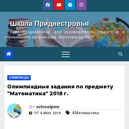
Перейти
к
содержимому
Школа Приднестровья
Сайт предназначен для руководителей, педагогов и
обучающихся организаций образования ПМР
ОЛИМПИАДЫ
Олимпиадные задания по предмету
"Математика" 2018 г.
От
schoolpmr
#Математика
ПТ. 8 ИЮН. 2018