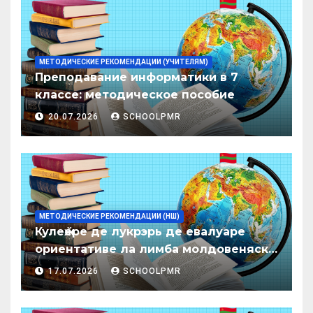
МЕТОДИЧЕСКИЕ РЕКОМЕНДАЦИИ (УЧИТЕЛЯМ)
Преподавание информатики в 7
классе: методическое пособие
20.07.2026
SCHOOLPMR
МЕТОДИЧЕСКИЕ РЕКОМЕНДАЦИИ (НШ)
Кулеӂере де лукрэрь де евалуаре
ориентативе ла лимба молдовеняскэ
пентру елевий класелор примаре але
17.07.2026
SCHOOLPMR
организациилор де ынвэцэмынт
ӂенерал