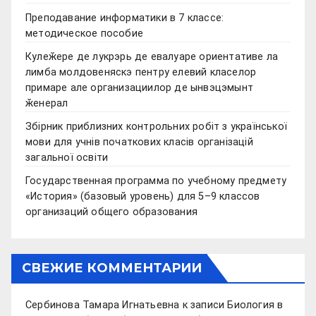
Преподавание информатики в 7 классе:
методическое пособие
Кулеӂере де лукрэрь де евалуаре ориентативе ла
лимба молдовеняскэ пентру елевий класелор
примаре але организациилор де ынвэцэмынт
ӂенерал
Збірник приблизних контрольних робіт з української
мови для учнів початкових класів організацій
загальної освіти
Государственная программа по учебному предмету
«История» (базовый уровень) для 5–9 классов
организаций общего образования
СВЕЖИЕ КОММЕНТАРИИ
Сербинова Тамара Игнатьевна
к записи
Биология в