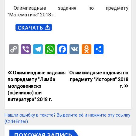
Олимпиадные задания по предмету
"Математика" 2018 г.
C
Vi
T
W
F
V
O
О
o
b
el
h
a
K
d
т
py
er
e
at
ce
n
п
Навигация
Олимпиадные задания
Олимпиадные задания по
Li
gr
s
b
o
р
по
по предмету "Лимба
предмету "История" 2018
n
a
A
o
kl
а
молдовеняскэ
г.
записям
(офичиалэ) ши
k
m
p
o
a
в
литература" 2018 г.
p
k
ss
и
ni
т
Нашли ошибку в тексте? Выделите её и нажмите эту ссылку
(Ctrl+Enter).
ki
ь
ПОХОЖАЯ ЗАПИСЬ