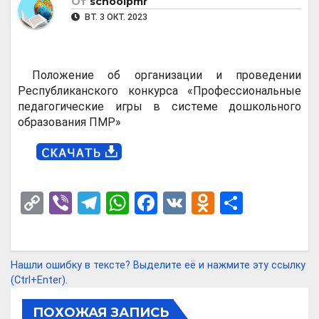
От
schoolpmr
ВТ. 3 ОКТ. 2023
Положение об организации и проведении
Республиканского конкурса «Профессиональные
педагогические игры в системе дошкольного
образования ПМР»
C
Vi
T
W
F
V
O
О
o
b
el
h
a
K
d
т
py
er
e
at
ce
n
п
Li
gr
s
b
o
р
Нашли ошибку в тексте? Выделите её и нажмите эту ссылку
(Ctrl+Enter).
n
a
A
o
kl
а
k
m
p
o
a
в
ПОХОЖАЯ ЗАПИСЬ