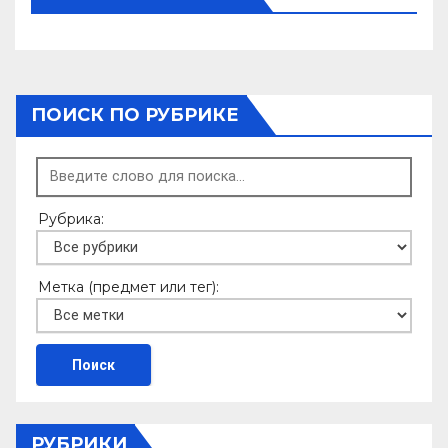
p
k
ss
и
ni
т
ki
ь
ПОИСК ПО РУБРИКЕ
Рубрика:
Метка (предмет или тег):
РУБРИКИ