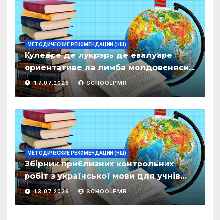
МЕТОДИЧЕСКИЕ РЕКОМЕНДАЦИИ (НШ)
Кулеӂере де лукрэрь де евалуаре
ориентативе ла лимба молдовеняскэ
пентру елевий класелор примаре але
17.07.2026
SCHOOLPMR
организациилор де ынвэцэмынт
ӂенерал
МЕТОДИЧЕСКИЕ РЕКОМЕНДАЦИИ (НШ)
Збірник приблизних контрольних
робіт з української мови для учнів
початкових класів організацій
13.07.2026
SCHOOLPMR
загальної освіти