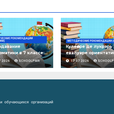
ЧЕСКИЕ РЕКОМЕНДАЦИИ
ЯМ)
МЕТОДИЧЕСКИЕ РЕКОМЕНДАЦИИ (
одавание
Кулеӂере де лукрэрь
матики в 7 классе:
евалуаре ориентати
дическое пособие
лимба молдовеняск
7.2026
SCHOOLPMR
17.07.2026
SCHOOL
пентру елевий клас
примаре але
организациилор де
ынвэцэмынт ӂенерал
 и обучающихся организаций