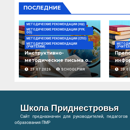
ПОСЛЕДНИЕ
МЕТОДИЧЕСКИЕ РЕКОМЕНДАЦИИ (НШ)
МЕТОДИЧЕСКИЕ РЕКОМЕНДАЦИИ (РУК.
ОО)
МЕТОДИЧЕСКИЕ РЕКОМЕНДАЦИИ (СПО)
МЕТОДИЧЕСКИЕ РЕКОМЕНДАЦИИ
МЕТОДИ
(УЧИТЕЛЯМ)
(УЧИТЕЛ
Инструктивно-
Преп
методические письма о
инфор
преподавании учебных
мето
21.07.2026
SCHOOLPMR
20.0
предметов/дисциплин в
организациях
образования ПМР на
2026/27 уч. год
Школа Приднестровья
Сайт предназначен для руководителей, педагогов
образования ПМР