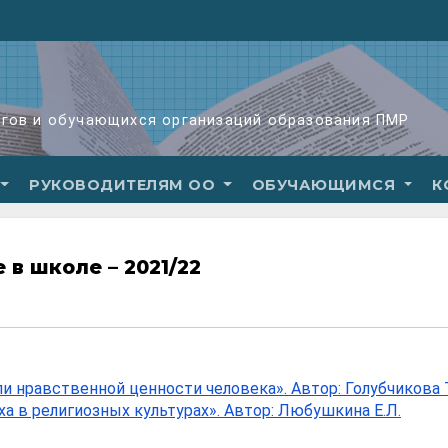
огов и обучающихся организаций образования ПМР
РУКОВОДИТЕЛЯМ ОО
ОБУЧАЮЩИМСЯ
К
 в школе – 2021/22
и нравственной ценности человека». Автор: Голубчикова Т
а в религиозных культурах». Автор: Любушкина Е.Л.