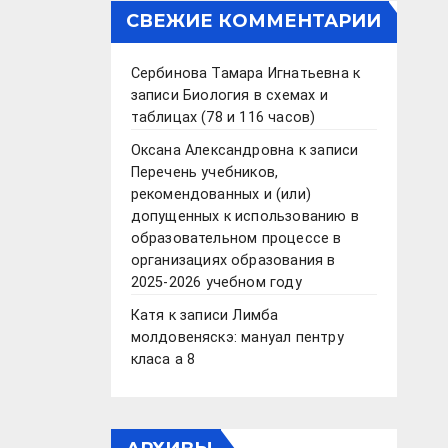
СВЕЖИЕ КОММЕНТАРИИ
Сербинова Тамара Игнатьевна
к
записи
Биология в схемах и
таблицах (78 и 116 часов)
Оксана Александровна
к записи
Перечень учебников,
рекомендованных и (или)
допущенных к использованию в
образовательном процессе в
организациях образования в
2025-2026 учебном году
Катя
к записи
Лимба
молдовеняскэ: мануал пентру
класа а 8