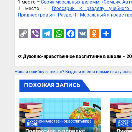
1 место –
Серия моральных дилемм. «Семья». Авто
1 место –
Глоссарий к разделу учебного
Приднестровья», Раздел II. Моральный и нравстве
C
Vi
T
W
F
V
O
О
o
b
el
h
a
K
d
т
py
er
e
at
ce
n
п
Навигация
Духовно-нравственное воспитание в школе – 20
Li
gr
s
b
o
р
по
n
a
A
o
kl
а
записям
Нашли ошибку в тексте? Выделите её и нажмите эту ссылку
k
m
p
o
a
в
ПОХОЖАЯ ЗАПИСЬ
p
k
ss
и
ni
т
ki
ь
ДУХОВНО-НРАВСТВЕННОЕ ВОСПИТАНИЕ В
ДУХОВНО
ШКОЛЕ
ШКОЛЕ
Положение о порядке
Духов