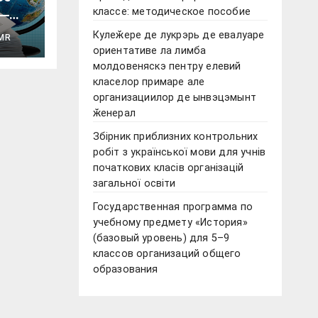
классе: методическое пособие
 —
Кулеӂере де лукрэрь де евалуаре
MR
ориентативе ла лимба
молдовеняскэ пентру елевий
класелор примаре але
организациилор де ынвэцэмынт
ӂенерал
Збірник приблизних контрольних
робіт з української мови для учнів
початкових класів організацій
загальної освіти
Государственная программа по
учебному предмету «История»
(базовый уровень) для 5–9
классов организаций общего
образования