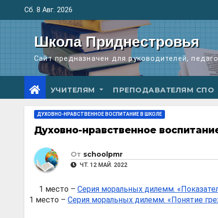
Перейти
Сб. 8 Авг. 2026
к
содержимому
Школа Приднестровья
Сайт предназначен для руководителей, педаг
УЧИТЕЛЯМ
ПРЕПОДАВАТЕЛЯМ СПО
ДУХОВНО-НРАВСТВЕННОЕ ВОСПИТАНИЕ В ШКОЛЕ
Духовно-нравственное воспитание
От
schoolpmr
ЧТ. 12 МАЙ. 2022
1 место –
Серия моральных дилемм. «Показател
1 место –
Серия моральных дилемм. «Понятие грех