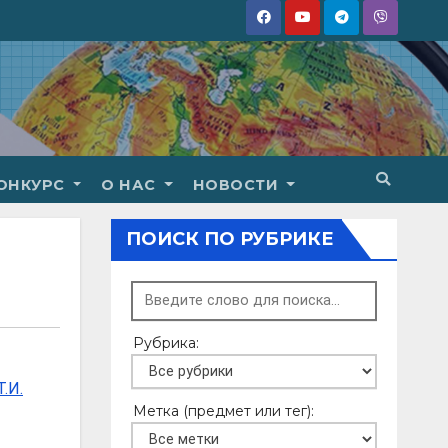
ОНКУРС
О НАС
НОВОСТИ
ПОИСК ПО РУБРИКЕ
Рубрика:
.И.
Метка (предмет или тег):