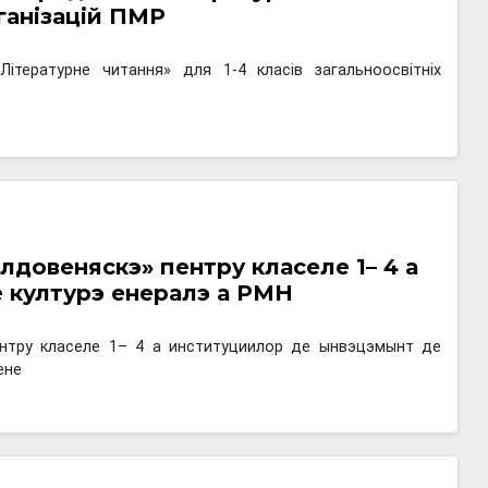
рганізацій ПМР
ітературне читання» для 1-4 класів загальноосвітніх
довеняскэ» пентру класеле 1– 4 а
културэ ӂенералэ а РМН
нтру класеле 1– 4 а институциилор де ынвэцэмынт де
ене