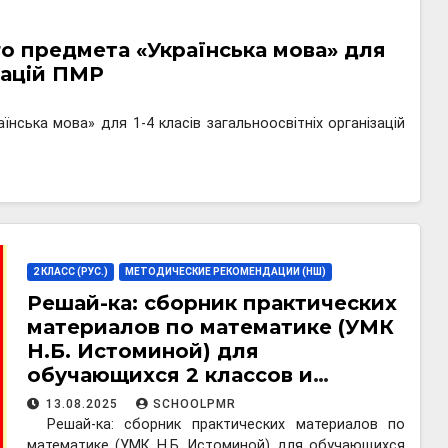
о предмета «Українська мова» для
ізацій ПМР
нська мова» для 1-4 класів загальноосвітніх організацій
2 КЛАСС (РУС.)
МЕТОДИЧЕСКИЕ РЕКОМЕНДАЦИИ (НШ)
Решай-ка: сборник практических
материалов по математике (УМК
Н.Б. Истоминой) для
обучающихся 2 классов и
учителей начальных классов
13.08.2025
SCHOOLPMR
Решай-ка: сборник практических материалов по
математике (УМК Н.Б. Истоминой) для обучающихся