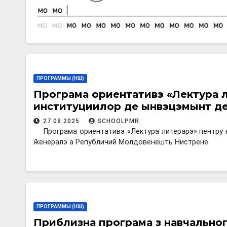
ПРОГРАММЫ (НШ)
Програма ориентативэ «Лектура л
институциилор де ынвэцэмынт де 
27.08.2025
SCHOOLPMR
Програма ориентативэ «Лектура литерарэ» пентру 
ӂенералэ а Републичий Молдовенешть Нистрене
ПРОГРАММЫ (НШ)
Приблизна програма з навчальног