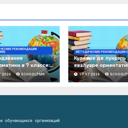
ЧЕСКИЕ РЕКОМЕНДАЦИИ
ЯМ)
МЕТОДИЧЕСКИЕ РЕКОМЕНДАЦИИ (
одавание
Кулеӂере де лукрэрь
матики в 7 классе:
евалуаре ориентати
дическое пособие
лимба молдовеняск
7.2026
SCHOOLPMR
17.07.2026
SCHOOL
пентру елевий клас
примаре але
организациилор де
ынвэцэмынт ӂенерал
 и обучающихся организаций