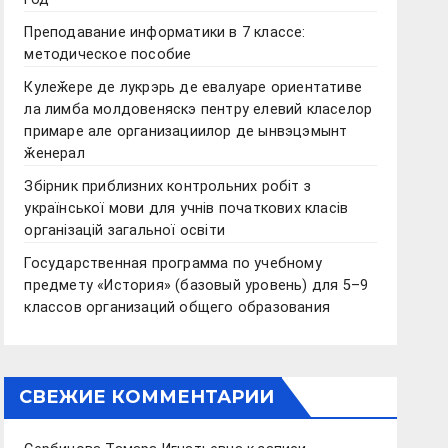
Преподавание информатики в 7 классе:
методическое пособие
Кулеӂере де лукрэрь де евалуаре ориентативе
ла лимба молдовеняскэ пентру елевий класелор
примаре але организациилор де ынвэцэмынт
ӂенерал
Збірник приблизних контрольних робіт з
української мови для учнів початкових класів
організацій загальної освіти
Государственная программа по учебному
предмету «История» (базовый уровень) для 5–9
классов организаций общего образования
СВЕЖИЕ КОММЕНТАРИИ