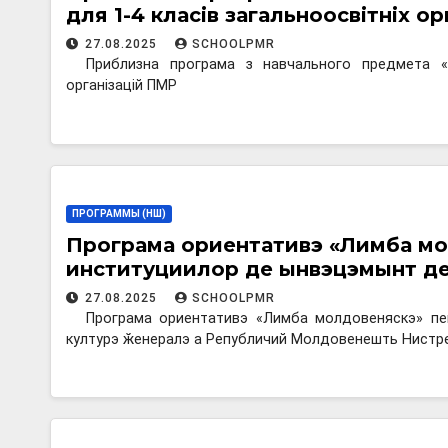
для 1-4 класів загальноосвітніх о
27.08.2025
SCHOOLPMR
Приблизна програма з навчального предмета «Л
організацій ПМР
ПРОГРАММЫ (НШ)
Програма ориентативэ «Лимба мол
институциилор де ынвэцэмынт де 
27.08.2025
SCHOOLPMR
Програма ориентативэ «Лимба молдовеняскэ» пе
културэ ӂенералэ а Републичий Молдовенешть Нистр