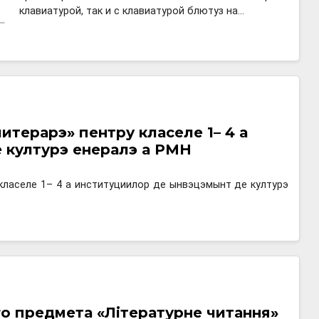
клавиатурой, так и с клавиатурой блютуз на…
итерарэ» пентру класеле 1– 4 а
културэ ӂенералэ а РМН
класеле 1– 4 а институциилор де ынвэцэмынт де културэ
о предмета «Літературне читання»