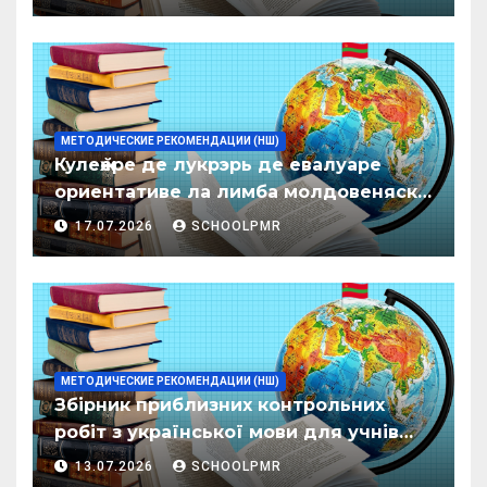
МЕТОДИЧЕСКИЕ РЕКОМЕНДАЦИИ (НШ)
Кулеӂере де лукрэрь де евалуаре
ориентативе ла лимба молдовеняскэ
пентру елевий класелор примаре але
17.07.2026
SCHOOLPMR
организациилор де ынвэцэмынт
ӂенерал
МЕТОДИЧЕСКИЕ РЕКОМЕНДАЦИИ (НШ)
Збірник приблизних контрольних
робіт з української мови для учнів
початкових класів організацій
13.07.2026
SCHOOLPMR
загальної освіти