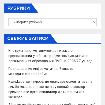
РУБРИКИ
Рубрики
СВЕЖИЕ ЗАПИСИ
Инструктивно-методические письма о
преподавании учебных предметов/дисциплин в
организациях образования ПМР на 2026/27 уч. год
Преподавание информатики в 7 классе:
методическое пособие
Кулеӂере де лукрэрь де евалуаре ориентативе ла
лимба молдовеняскэ пентру елевий класелор
примаре але организациилор де ынвэцэмынт
ӂенерал
Збірник приблизних контрольних робіт з української