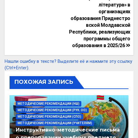
література» в
организациях
образования Приднестро
вской Молдавской
Республики, реализующих
программы общего
образования в 2025/26
Нашли ошибку в тексте? Выделите её и нажмите эту ссылку
(Ctrl+Enter).
ПОХОЖАЯ ЗАПИСЬ
МЕТОДИЧЕСКИЕ РЕКОМЕНДАЦИИ (НШ)
МЕТОДИЧЕСКИЕ РЕКОМЕНДАЦИИ (РУК. ОО)
МЕТОДИЧЕСКИЕ РЕКОМЕНДАЦИИ (СПО)
МЕТОДИЧЕСКИЕ РЕКОМЕНДАЦИИ (УЧИТЕЛЯМ)
Инструктивно-методические письма
о преподавании учебных предметов/