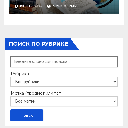
початкових класів організацій
ИЮЛ 13, 2026
SCHOOLPMR
загальної освіти
ПОИСК ПО РУБРИКЕ
Рубрика:
Метка (предмет или тег):