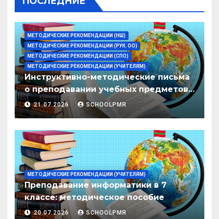
ПОСЛЕДНИЕ
МЕТОДИЧЕСКИЕ РЕКОМЕНДАЦИИ (НШ)
МЕТОДИЧЕСКИЕ РЕКОМЕНДАЦИИ (РУК. ОО)
МЕТОДИЧЕСКИЕ РЕКОМЕНДАЦИИ (СПО)
МЕТОДИЧЕСКИЕ РЕКОМЕНДАЦИИ (УЧИТЕЛЯМ)
Инструктивно-методические письма
о преподавании учебных предметов/
дисциплин в организациях
21.07.2026
SCHOOLPMR
образования ПМР на 2026/27 уч. год
МЕТОДИЧЕСКИЕ РЕКОМЕНДАЦИИ (УЧИТЕЛЯМ)
Преподавание информатики в 7
классе: методическое пособие
20.07.2026
SCHOOLPMR