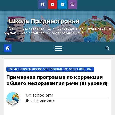
Перейти
к
содержимому
Школа Приднестровья
Сайт предназначен для руководителей, педагогов и
обучающихся организаций образования ПМР
НОРМАТИВНО-ПРАВОВОЕ СОПРОВОЖДЕНИЕ-ОБЩЕЕ (СПЦ. ОБ.)
Примерная программа по коррекции
общего недоразвития речи (III уровня)
От
schoolpmr
СР. 30 АПР. 2014