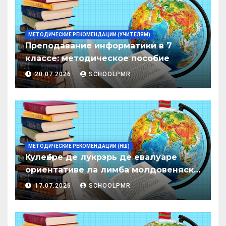
МЕТОДИЧЕСКИЕ РЕКОМЕНДАЦИИ (УЧИТЕЛЯМ)
Преподавание информатики в 7
классе: методическое пособие
20.07.2026
SCHOOLPMR
МЕТОДИЧЕСКИЕ РЕКОМЕНДАЦИИ (НШ)
Кулеӂере де лукрэрь де евалуаре
ориентативе ла лимба молдовеняскэ
пентру елевий класелор примаре але
17.07.2026
SCHOOLPMR
организациилор де ынвэцэмынт
ӂенерал