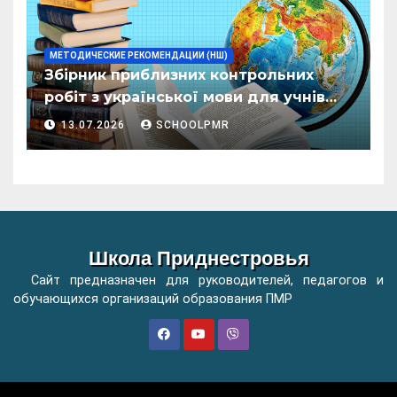
МЕТОДИЧЕСКИЕ РЕКОМЕНДАЦИИ (НШ)
Збірник приблизних контрольних
робіт з української мови для учнів
початкових класів організацій
13.07.2026
SCHOOLPMR
загальної освіти
Школа Приднестровья
Сайт предназначен для руководителей, педагогов и
обучающихся организаций образования ПМР