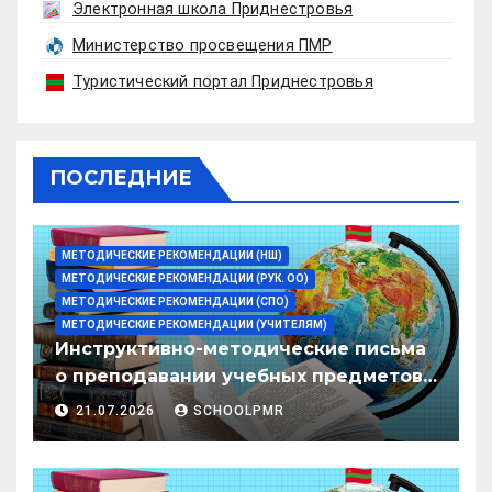
Электронная школа Приднестровья
Министерство просвещения ПМР
Туристический портал Приднестровья
ПОСЛЕДНИЕ
МЕТОДИЧЕСКИЕ РЕКОМЕНДАЦИИ (НШ)
МЕТОДИЧЕСКИЕ РЕКОМЕНДАЦИИ (РУК. ОО)
МЕТОДИЧЕСКИЕ РЕКОМЕНДАЦИИ (СПО)
МЕТОДИЧЕСКИЕ РЕКОМЕНДАЦИИ (УЧИТЕЛЯМ)
Инструктивно-методические письма
о преподавании учебных предметов/
дисциплин в организациях
21.07.2026
SCHOOLPMR
образования ПМР на 2026/27 уч. год