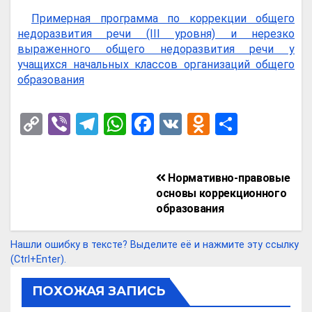
Примерная программа по коррекции общего
недоразвития речи (III уровня) и нерезко
выраженного общего недоразвития речи у
учащихся начальных классов организаций общего
образования
C
Vi
T
W
F
V
O
О
o
b
el
h
a
K
d
т
py
er
e
at
ce
n
п
Навигация
Нормативно-правовые
Li
gr
s
b
o
р
по
основы коррекционного
n
a
A
o
kl
а
образования
записям
k
m
p
o
a
в
Нашли ошибку в тексте? Выделите её и нажмите эту ссылку
p
k
ss
и
(Ctrl+Enter).
ni
т
ПОХОЖАЯ ЗАПИСЬ
ki
ь