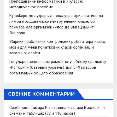
Преподавание информатики в 7 классе:
методическое пособие
Кулеӂере де лукрэрь де евалуаре ориентативе ла
лимба молдовеняскэ пентру елевий класелор
примаре але организациилор де ынвэцэмынт
ӂенерал
Збірник приблизних контрольних робіт з української
мови для учнів початкових класів організацій
загальної освіти
Государственная программа по учебному предмету
«История» (базовый уровень) для 5–9 классов
организаций общего образования
СВЕЖИЕ КОММЕНТАРИИ
Сербинова Тамара Игнатьевна
к записи
Биология в
схемах и таблицах (78 и 116 часов)