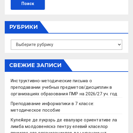
РУБРИКИ
Рубрики
СВЕЖИЕ ЗАПИСИ
Инструктивно-методические письма о
преподавании учебных предметов/дисциплин в
организациях образования ПМР на 2026/27 уч. год
Преподавание информатики в 7 классе:
методическое пособие
Кулеӂере де лукрэрь де евалуаре ориентативе ла
лимба молдовеняскэ пентру елевий класелор