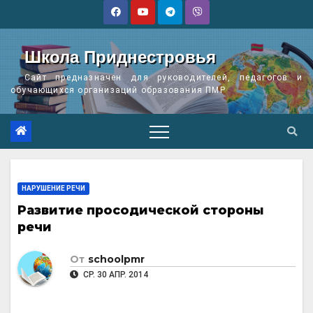
Перейти
к
содержимому
Школа Приднестровья
Сайт предназначен для руководителей, педагогов и
обучающихся организаций образования ПМР
НАРУШЕНИЕ РЕЧИ
Развитие просодической стороны
речи
От
schoolpmr
СР. 30 АПР. 2014