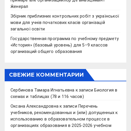
примаре але организациилор де ынвэцэмынт
ӂенерал
Збірник приблизних контрольних робіт з української
мови для учнів початкових класів організацій
загальної освіти
Государственная программа по учебному предмету
«История» (базовый уровень) для 5–9 классов
организаций общего образования
СВЕЖИЕ КОММЕНТАРИИ
Сербинова Тамара Игнатьевна
к записи
Биология в
схемах и таблицах (78 и 116 часов)
Оксана Александровна
к записи
Перечень
учебников, рекомендованных и (или) допущенных к
использованию в образовательном процессе в
организациях образования в 2025-2026 учебном