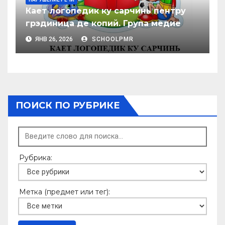
Кает логопедик ку сарчинь пентру
грэдиница де копий. Група медие
ЯНВ 26, 2026
SCHOOLPMR
ПОИСК ПО РУБРИКЕ
Рубрика:
Метка (предмет или тег):