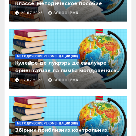
классе: методическое пособие
20.07.2026
SCHOOLPMR
МЕТОДИЧЕСКИЕ РЕКОМЕНДАЦИИ (НШ)
Кулеӂере де лукрэрь де евалуаре
ориентативе ла лимба молдовеняскэ
пентру елевий класелор примаре але
17.07.2026
SCHOOLPMR
организациилор де ынвэцэмынт
ӂенерал
МЕТОДИЧЕСКИЕ РЕКОМЕНДАЦИИ (НШ)
Збірник приблизних контрольних