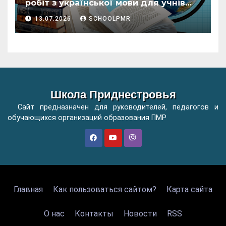
робіт з української мови для учнів
початкових класів організацій
13.07.2026
SCHOOLPMR
загальної освіти
Школа Приднестровья
Сайт предназначен для руководителей, педагогов и
обучающихся организаций образования ПМР
Главная
Как пользоваться сайтом?
Карта сайта
О нас
Контакты
Новости
RSS