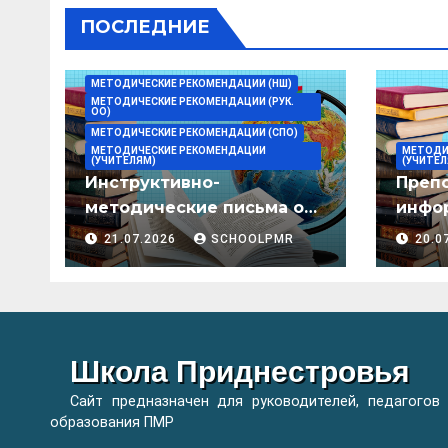
ПОСЛЕДНИЕ
МЕТОДИЧЕСКИЕ РЕКОМЕНДАЦИИ (НШ)
МЕТОДИЧЕСКИЕ РЕКОМЕНДАЦИИ (РУК.
ОО)
МЕТОДИЧЕСКИЕ РЕКОМЕНДАЦИИ (СПО)
МЕТОДИЧЕСКИЕ РЕКОМЕНДАЦИИ
МЕТОДИ
(УЧИТЕЛЯМ)
(УЧИТЕЛ
Инструктивно-
Преп
методические письма о
инфор
преподавании учебных
мето
21.07.2026
SCHOOLPMR
20.0
предметов/дисциплин в
организациях
образования ПМР на
2026/27 уч. год
Школа Приднестровья
Сайт предназначен для руководителей, педагогов
образования ПМР