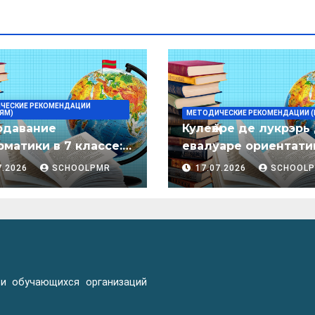
ЧЕСКИЕ РЕКОМЕНДАЦИИ
ЯМ)
МЕТОДИЧЕСКИЕ РЕКОМЕНДАЦИИ (
одавание
Кулеӂере де лукрэрь
матики в 7 классе:
евалуаре ориентати
дическое пособие
лимба молдовеняск
7.2026
SCHOOLPMR
17.07.2026
SCHOOL
пентру елевий клас
примаре але
организациилор де
ынвэцэмынт ӂенерал
 и обучающихся организаций