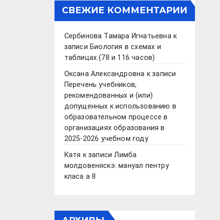
СВЕЖИЕ КОММЕНТАРИИ
Сербинова Тамара Игнатьевна
к
записи
Биология в схемах и
таблицах (78 и 116 часов)
Оксана Александровна
к записи
Перечень учебников,
рекомендованных и (или)
допущенных к использованию в
образовательном процессе в
организациях образования в
2025-2026 учебном году
Катя
к записи
Лимба
молдовеняскэ: мануал пентру
класа а 8