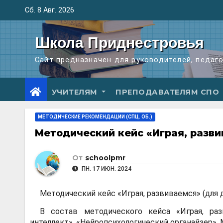
Перейти
Сб. 8 Авг. 2026
к
содержимому
Школа Приднестровья
Сайт предназначен для руководителей, педаг
УЧИТЕЛЯМ
ПРЕПОДАВАТЕЛЯМ СПО
МЕТОДИЧЕСКИЕ РЕКОМЕНДАЦИИ (СПЦ. ОБ.)
Методический кейс «Играя, разв
От
schoolpmr
ПН. 17 ИЮН. 2024
Методический кейс «Играя, развиваемся» (для 
В состав методического кейса «Играя, ра
интеллект», «Нейропсихологический органайзер», 