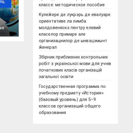
ПЦ.
классе: методическое пособие
Кулеӂере де лукрэрь де евалуаре
ориентативе ла лимба
молдовеняскэ пентру елевий
MR
класелор примаре але
ко-
организациилор де ынвэцэмынт
ӂенерал
й
Збірник приблизних контрольних
о
робіт з української мови для учнів
початкових класів організацій
та
загальної освіти
Государственная программа по
учебному предмету «История»
(базовый уровень) для 5–9
классов организаций общего
образования