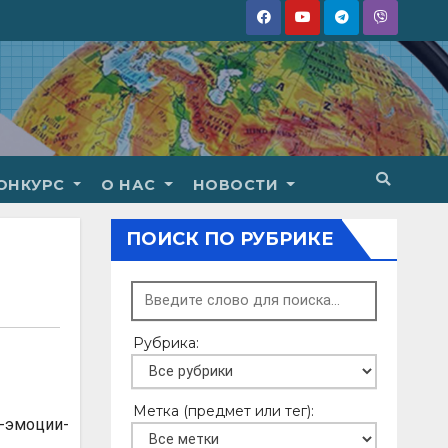
ОНКУРС
О НАС
НОВОСТИ
ПОИСК ПО РУБРИКЕ
Рубрика:
Метка (предмет или тег):
-эмоции-