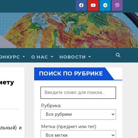
ОНКУРС
О НАС
НОВОСТИ
ПОИСК ПО РУБРИКЕ
мету
Рубрика:
Метка (предмет или тег):
льный) и