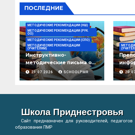
ПОСЛЕДНИЕ
МЕТОДИЧЕСКИЕ РЕКОМЕНДАЦИИ (НШ)
МЕТОДИЧЕСКИЕ РЕКОМЕНДАЦИИ (РУК.
ОО)
МЕТОДИЧЕСКИЕ РЕКОМЕНДАЦИИ (СПО)
МЕТОДИЧЕСКИЕ РЕКОМЕНДАЦИИ
МЕТОДИ
(УЧИТЕЛЯМ)
(УЧИТЕЛ
Инструктивно-
Преп
методические письма о
инфор
преподавании учебных
мето
21.07.2026
SCHOOLPMR
20.0
предметов/дисциплин в
организациях
образования ПМР на
2026/27 уч. год
Школа Приднестровья
Сайт предназначен для руководителей, педагогов
образования ПМР