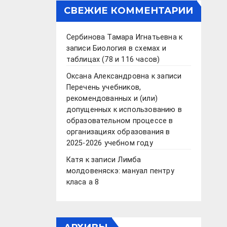
СВЕЖИЕ КОММЕНТАРИИ
Сербинова Тамара Игнатьевна
к
записи
Биология в схемах и
таблицах (78 и 116 часов)
Оксана Александровна
к записи
Перечень учебников,
рекомендованных и (или)
допущенных к использованию в
образовательном процессе в
организациях образования в
2025-2026 учебном году
Катя
к записи
Лимба
молдовеняскэ: мануал пентру
класа а 8