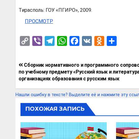
Тирасполь: ГОУ «ПГИРО», 2009.
ПРОСМОТР
C
Vi
T
W
F
V
O
О
o
b
el
h
a
K
d
т
py
er
e
at
ce
n
п
Навигация
Сборник нормативного и программного сопров
Li
gr
s
b
o
р
по
по учебному предмету «Русский язык и литература
n
a
A
o
kl
а
организациях образования с русским язык
записям
k
m
p
o
a
в
Нашли ошибку в тексте? Выделите её и нажмите эту ссылку
p
k
ss
и
ni
т
ПОХОЖАЯ ЗАПИСЬ
ki
ь