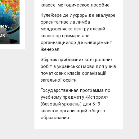
классе: методическое пособие
Кулеӂере де лукрэрь де евалуаре
ориентативе ла лимба
ому
молдовеняскэ пентру елевий
класелор примаре але
MR
овый
организациилор де ынвэцэмынт
ӂенерал
Збірник приблизних контрольних
робіт з української мови для учнів
початкових класів організацій
ики
загальної освіти
Государственная программа по
учебному предмету «История»
(базовый уровень) для 5–9
классов организаций общего
образования