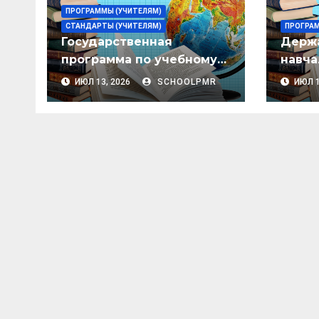
ПРОГРАММЫ (УЧИТЕЛЯМ)
СТАНДАРТЫ (УЧИТЕЛЯМ)
ПРОГРАМ
Государственная
Держа
программа по учебному
навча
предмету «История»
«Рідн
ИЮЛ 13, 2026
SCHOOLPMR
ИЮЛ 1
(базовый уровень) для 5–
(базо
9 классов организаций
класі
общего образования
загал
Придн
Молда