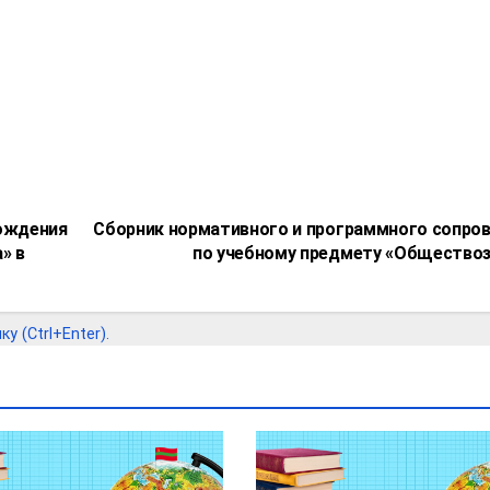
ождения
Сборник нормативного и программного сопро
» в
по учебному предмету «Общество
 (Ctrl+Enter).