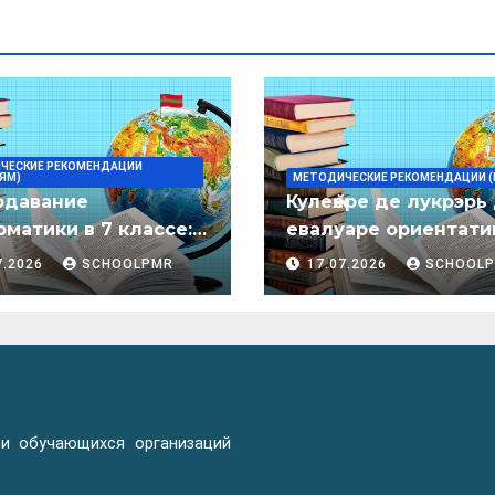
ЧЕСКИЕ РЕКОМЕНДАЦИИ
ЯМ)
МЕТОДИЧЕСКИЕ РЕКОМЕНДАЦИИ (
одавание
Кулеӂере де лукрэрь
матики в 7 классе:
евалуаре ориентати
дическое пособие
лимба молдовеняск
7.2026
SCHOOLPMR
17.07.2026
SCHOOL
пентру елевий клас
примаре але
организациилор де
ынвэцэмынт ӂенерал
 и обучающихся организаций